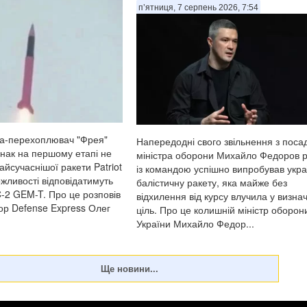
п’ятниця, 7 серпень 2026, 7:54
та-перехоплювач "Фрея"
Напередодні свого звільнення з поса
днак на першому етапі не
міністра оборони Михайло Федоров 
йсучаснішої ракети Patriot
із командою успішно випробував укра
жливості відповідатимуть
балістичну ракету, яка майже без
C-2 GEM-T. Про це розповів
відхилення від курсу влучила у визна
ор Defense Express Олег
ціль. Про це колишній міністр оборон
України Михайло Федор...