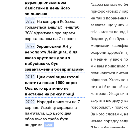
держпідприємством
"Зараз ми маємо бли
балістики в день його
прифронтових ліка
звільнення
не так з пораненням
На концерті Кобзона
07:33
заявляє, що у них н
тримається аншлаг: Генштаб
звільнилися понад 1
ЗСУ відзвітував про втрати
бюджету, без будь-я
ворога станом на 7 серпня
медиками, кваліфіко
Український АН у
07:27
аеропорту Лейпцига, біля
охорони здоров'я, 
якого крутився дрон з
є медики, у вас є п
вибухівкою, був
ми вам привозимо лю
завантажений боєприпасами
починаються питання
Цим фахівцям готові
07:12
підписав. Хтось не 
платити понад 1500 євро:
життя і йти на війс
Ось кого критично не
контракт. Якщо ви 
вистачає на ринку праці
закрити цю діру у в
Народні прикмети на 7
07:09
говоримо", - поясню
серпня. Українці спрадавна
пам'ятали, що цього дня
За його словами, н
обов'язково треба бути
немає порядку залу
щедрими
Блог
"Це не бюрократія.