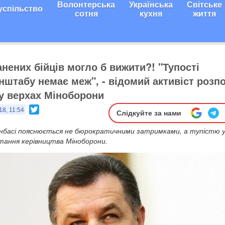
Волонтерська
Українська
Світське
успільство
сотня
кухня
життя
нених бійців могло б вижити?! ​"Тупості
нштабу немає меж", - відомий активіст розп
 у верхах Міноборони
Twitter
18, 11:54
Слідкуйте за нами
онбасі пояснюється не бюрократичними затримками, а тупістю 
итання керівництва Міноборони.