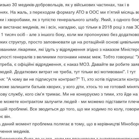
зько 30 медиків-добровольців, як у військових частинах, так і в
рнях. На жаль, з переходом формату АТО в ООС ми п'ятий місяць 
и і хворобами, як з тупістю генерального штабу. Який, з одного бок
е вистачає медиків, як і всіх, нагадаю, що тільки в 2018 році з лав З
1 тисяч осіб - але з іншого боку, коли ми пропонуємо без додатков
ких структур, просто заповнювати це на ротаційній основі цивільни
ваними лікарями, які їдуть у відрядження згідно з наказом Міністер
тупості генералів з великими погонами немає меж. Тобто говориш: "
отреба, є офіційні відрядження, є наказ МОЗ. Давайте ви робите заяв
дей. Додаткових витрат не треба, тут тільки всі мотивовані". І тут
: "А чому ви не підписуєте контракт?" Ті, хто хотів підписати контра
може залишити батьків хворих, у кого діти, хтось то не готовий мінят
ькову службу, кого сім'я тримає. Ми не конкуруємо з тими, хто йде на
не можете контрактом залучити людей - ми можемо підставити плече
ашій проблемі. Все зводиться до того, що ми ходимо по колу, говор
є він.
а даний момент проблема полягає в тому, що в керівництві Мінобор
чення медиків.
 Бюрократія була до цього, коли ми працювали з антитерористични