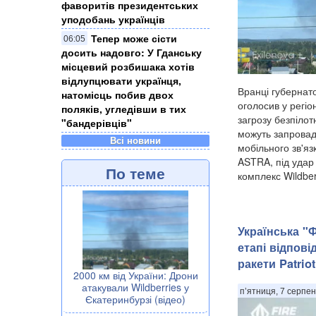
фаворитів президентських
уподобань українців
Тепер може сісти
06:05
досить надовго: У Гданську
місцевий розбишака хотів
відлупцювати українця,
Вранці губернат
натомісць побив двох
оголосив у регіо
поляків, угледівши в тих
загрозу безпілот
"бандерівців"
можуть запрова
Всі новини
мобільного зв'яз
ASTRA, під удар
По теме
комплекс Wildberr
Українська "
етапі відпов
ракети Patriot
2000 км від України: Дрони
атакували Wildberries у
п’ятниця, 7 серпен
Єкатеринбурзі (відео)