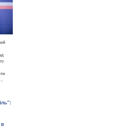
кий
ад
го
оти
..
іль":
 в