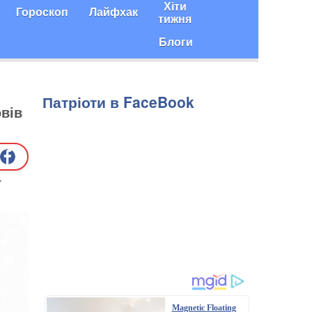
Хіти
Гороскоп
Лайфхак
тижня
Блоги
Патріоти в FaceBook
овів
у
Magnetic Floating