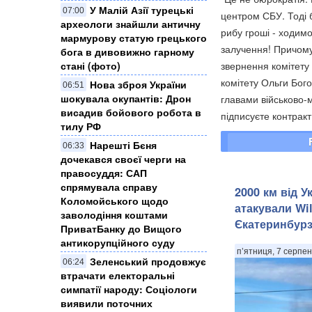
У Малій Азії турецькі
07:00
центром СБУ. Тоді 
археологи знайшли античну
рибу гроші - ходим
мармурову статую грецького
залучення! Причому 
бога в дивовижно гарному
звернення комітету 
стані (фото)
комітету Ольги Бог
Нова зброя України
06:51
шокувала окупантів: Дрон
главами військово-м
висадив бойового робота в
підписуєте контракт
тилу РФ
Нарешті Бєня
06:33
дочекався своєї черги на
правосуддя: САП
спрямувала справу
2000 км від У
Коломойського щодо
атакували Wil
заволодіння коштами
Єкатеринбурзі
ПриватБанку до Вищого
антикорупційного суду
п’ятниця, 7 серпен
Зеленський продовжує
06:24
втрачати електоральні
симпатії народу: Соціологи
виявили поточних