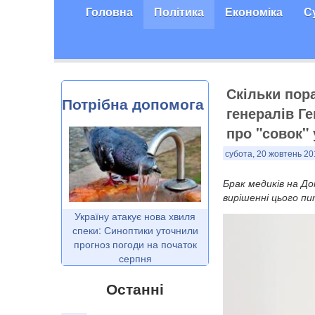
Головна
Політика
Економіка
С
Скільки пора
Потрібна допомога
генералів Ге
про "совок"
субота, 20 жовтень 20
Брак медиків на Д
вирішенні цього п
Україну атакує нова хвиля
спеки: Синоптики уточнили
прогноз погоди на початок
серпня
Останні