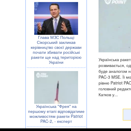
Глава МЗС Польщі
Сікорський закликав
керівництво своєї держави
почати збивати російські
ракети ще над територією
Українська раке
України
розвивається, о
буде аналогом на
PAC-3 MSE. Її мо
рівню Patriot PA
головний редакт
Катков у...
Українська "Фрея" на
першому етапі відповідатиме
можливостям ракети Patriot
PAC-2, - експерт