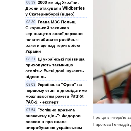
2000 км від України:
08:39
Дрони атакували Wildberries
у Єкатеринбурзі (відео)
Глава МЗС Польщі
08:30
Сікорський закликав
керівництво своєї держави
почати збивати російські
ракети ще над територією
України
Ці українські прізвища
08:21
приховують таємницю
століть: Вчені досі шукають
відповідь
Українська "Фрея" на
08:03
першому етапі відповідатиме
можливостям ракети Patriot
PAC-2, - експерт
"Успішно вразила
07:54
визначену ціль": Федоров
Про це в інтерв'ю 
розповів про вдале
Пирогова Геннадій 
випробування українським