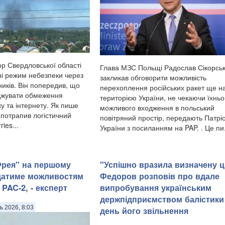
ор Свердловської області
Глава МЗС Польщі Радослав Сікорсь
ні режим небезпеки через
закликав обговорити можливість
ників. Він попередив, що
перехоплення російських ракет ще н
джувати обмеження
територією України, не чекаючи їхньо
ку та інтернету. Як пише
можливого входження в польський
 потрапив логістичний
повітряний простір, передають Патрі
ies...
України з посиланням на PAP. . Це пи.
Фрея" на першому
"Успішно вразила визначену ц
ідатиме можливостям
Федоров розповів про вдале
 PAC-2, - експерт
випробування українським
держпідприємством балістики
ь 2026, 8:03
день його звільнення