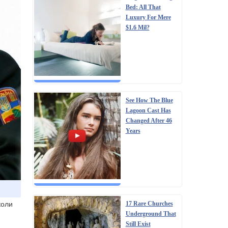
Bed: All That
Luxury For Mere
$1.6 Mil?
See How The Blue
Lagoon Cast Has
Changed After 46
Years
коли
17 Rare Churches
Underground That
Still Exist