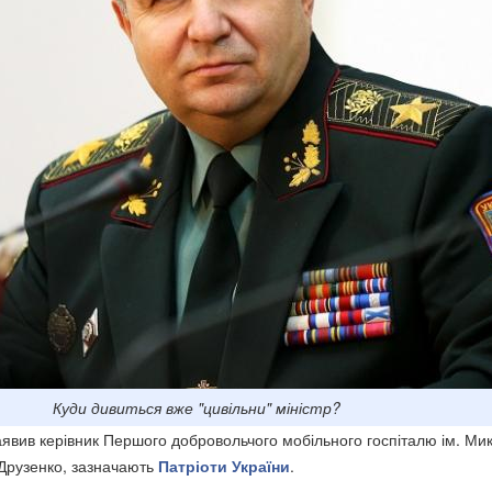
Куди дивиться вже "цивільни" міністр?
заявив керівник Першого добровольчого мобільного госпіталю ім. Ми
Друзенко, зазначають
Патріоти України
.