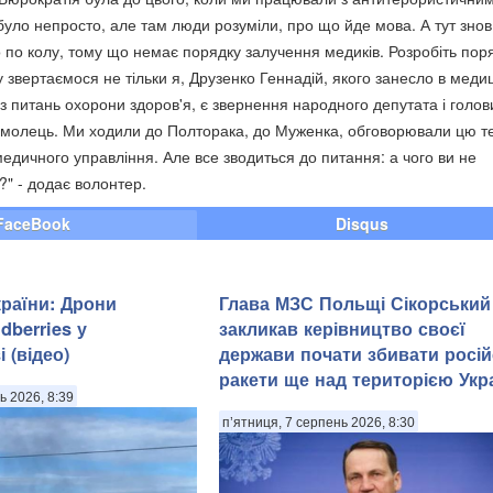
було непросто, але там люди розуміли, про що йде мова. А тут знов
о по колу, тому що немає порядку залучення медиків. Розробіть пор
звертаємося не тільки я, Друзенко Геннадій, якого занесло в медиц
з питань охорони здоров'я, є звернення народного депутата і голов
омолець. Ми ходили до Полторака, до Муженка, обговорювали цю т
едичного управління. Але все зводиться до питання: а чого ви не
?" - додає волонтер.
FaceBook
Disqus
країни: Дрони
Глава МЗС Польщі Сікорський
dberries у
закликав керівництво своєї
 (відео)
держави почати збивати росій
ракети ще над територією Укр
ь 2026, 8:39
п’ятниця, 7 серпень 2026, 8:30