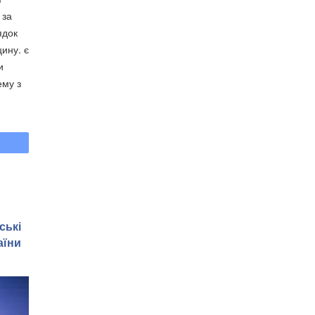
 за
ядок
ину. є
и
ему з
ські
аїни