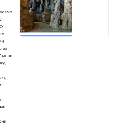
воюємо
у,
СУ
ого
ми
ства
У мене
ку,
кт, -
и
 і
имо,
они
м