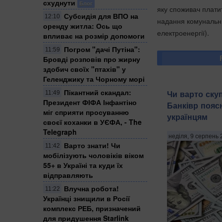
схуднути
Блог
яку споживач плати
Субсидія для ВПО на
12:10
надання комунальни
оренду житла: Ось що
електроенергії).
впливає на розмір допомоги
Погром "дачі Путіна":
11:59
Бровді розповів про жирну
здобич своїх "птахів" у
Геленджику та Чорному морі
Пікантний скандал:
Чи варто ску
11:49
Президент ФІФА Інфантіно
Банківр пояс
міг сприяти просуванню
українцям
своєї коханки в УЄФА, - The
Telegraph
неділя, 9 серпень 
Варто знати! Чи
11:42
мобілізують чоловіків віком
55+ в Україні та куди їх
відправляють
Влучна робота!
11:22
Українці знищили в Росії
комплекс РЕБ, призначений
для придушення Starlink