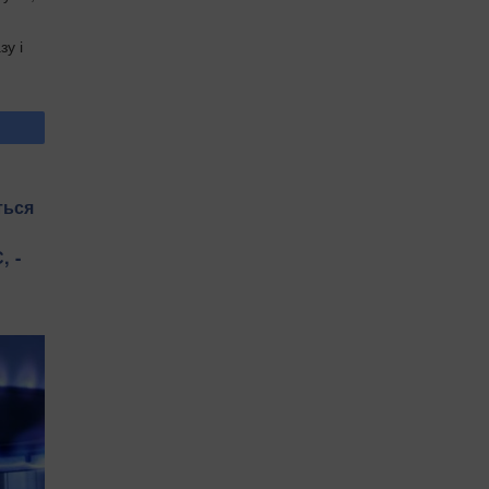
зу і
ться
, -