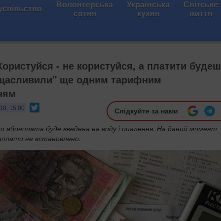
Волонтерська
Українська
Світське
успільство
сотня
кухня
життя
Користуйся - не користуйся, а платити будеш
ощасливили" ще одним тарифним
ням
Twitter
18, 15:00
Слідкуйте за нами
о абонплата буде введена на воду і опалення. На даний момент
нплати не встановлено.