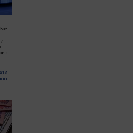
івня,
 у
є
ни з
ати
аво