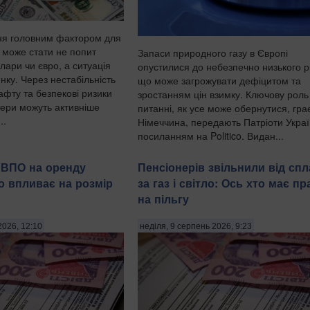
ня головним фактором для
 може стати не попит
Запаси природного газу в Європі
лари чи євро, а ситуація
опустилися до небезпечно низького р
нку. Через нестабільність
що може загрожувати дефіцитом та
нафту та безпекові ризики
зростанням цін взимку. Ключову роль
тери можуть активніше
питанні, як усе може обернутися, гра
..
Німеччина, передають Патріоти Украї
посиланням на Politico. Видан...
 ВПО на оренду
Пенсіонерів звільнили від спл
о впливає на розмір
за газ і світло: Ось хто має пр
на пільгу
2026, 12:10
неділя, 9 серпень 2026, 9:23