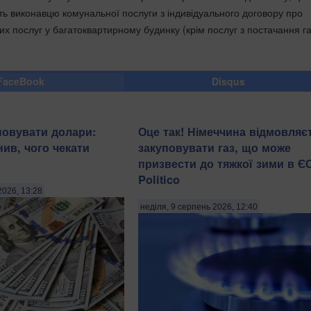
ть виконавцю комунальної послуги з індивідуального договору про
х послуг у багатоквартирному будинку (крім послуг з постачання га
FaceBook
Disqus
повувати долари:
Оце так! Німеччина відмовляє
нив, чого чекати
закуповувати газ, що може
призвести до тяжкої зими в ЄС
Politico
2026, 13:28
неділя, 9 серпень 2026, 12:40