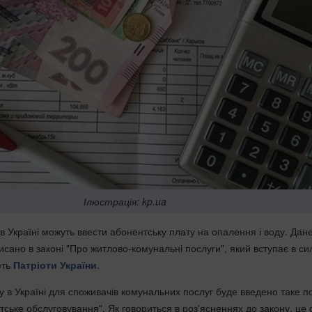
Ілюстрація: kp.ua
 Україні можуть ввести абонентську плату на опалення і воду. Дан
сано в законі "Про житлово-комунальні послуги", який вступає в си
ють
Патріоти України
.
у в Україні для споживачів комунальних послуг буде введено таке п
тське обслуговування". Як говориться в роз'ясненнях до закону, це 