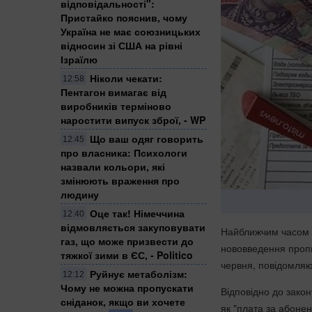
відповідальності":
Пристайко пояснив, чому
Україна не має союзницьких
відносин зі США на рівні
Ізраїлю
Ніколи чекати:
12:58
Пентагон вимагає від
виробників терміново
наростити випуск зброї, - WP
Що ваш одяг говорить
12:45
про власника: Психологи
назвали кольори, які
змінюють враження про
людину
Оце так! Німеччина
12:40
відмовляється закуповувати
Найближчим часом в
газ, що може призвести до
нововведення пропи
тяжкої зими в ЄС, - Politico
червня, повідомля
Руйнує метаболізм:
12:12
Чому не можна пропускати
Відповідно до закон
сніданок, якщо ви хочете
як "плата за абонен