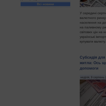
Всі новини
У середині серп
валютного ринку
населення на до
на паливному ри
світових цін на 
українські імпор
купувати валюту.
Субсидія для
житла: Ось щ
допомоги
неділя, 9 серпень 