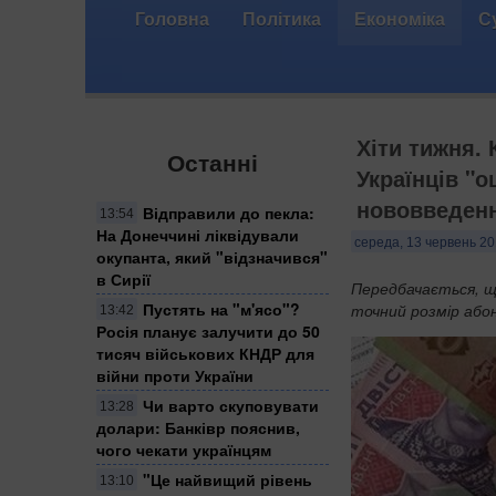
Головна
Політика
Економіка
С
Хіти тижня. 
Останні
Українців "
нововведен
Відправили до пекла:
13:54
На Донеччині ліквідували
середа, 13 червень 20
окупанта, який "відзначився"
в Сирії
Передбачається, щ
Пустять на "м'ясо"?
точний розмір або
13:42
Росія планує залучити до 50
тисяч військових КНДР для
війни проти України
Чи варто скуповувати
13:28
долари: Банківр пояснив,
чого чекати українцям
"Це найвищий рівень
13:10