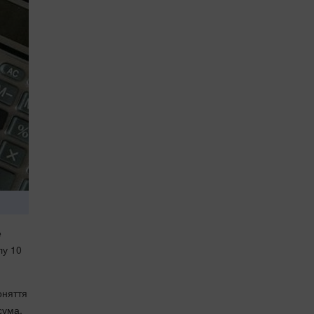
е
лу 10
оняття
сума,