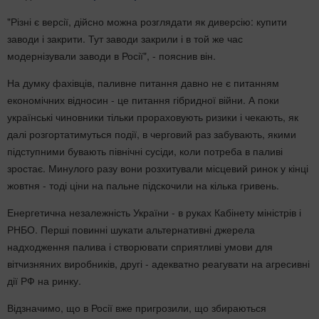
"Різні є версії, дійсно можна розглядати як диверсію: купити
заводи і закрити. Тут заводи закрили і в той же час
модернізували заводи в Росії", - пояснив він.
На думку фахівців, паливне питання давно не є питанням
економічних відносин - це питання гібридної війни. А поки
українські чиновники тільки прораховують ризики і чекають, як
далі розгортатимуться події, в черговий раз забувають, якими
підступними бувають північні сусіди, коли потреба в паливі
зростає. Минулого разу вони розхитували місцевий ринок у кінці
жовтня - тоді ціни на пальне підскочили на кілька гривень.
Енергетична незалежність України - в руках Кабінету міністрів і
РНБО. Перші повинні шукати альтернативні джерела
надходження палива і створювати сприятливі умови для
вітчизняних виробників, другі - адекватно реагувати на агресивні
дії РФ на ринку.
Відзначимо, що в Росії вже пригрозили, що збираються