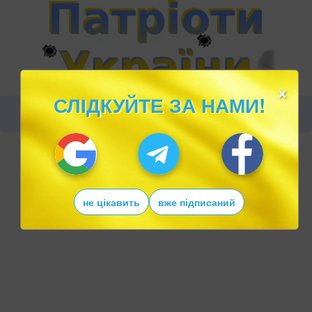
×
СЛІДКУЙТЕ ЗА НАМИ!
не цікавить
вже підписаний