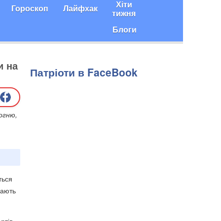
Хіти
Гороскоп
Лайфхак
тижня
Блоги
и на
Патріоти в FaceBook
вогню,
ться
чають