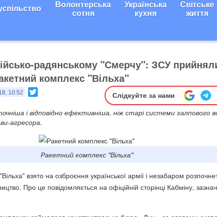
Волонтерська
Українська
Світське
успільство
сотня
кухня
життя
сійсько-радянському "Смерчу": ЗСУ прийнял
акетний комплекс "Вільха"
Twitter
18, 10:52
Слідкуйте за нами
в точніша і відповідно ефективніша, ніж старі системи залпового 
ави-агресора.
Ракетний комплекс "Вільха"
Вільха" взято на озброєння української армії і незабаром розпочне
ицтво. Про це повідомляється на офіційній сторінці Кабміну, зазна