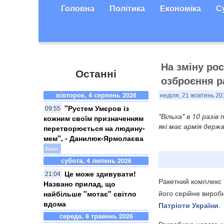
Головна
Політика
Економіка
С
На зміну ро
Останні
озброєння р
вівторок, 4 серпень 2026
неділя, 21 жовтень 20
"Рустем Умєров із
09:55
"Вільха" в 10 разі
кожним своїм призначенням
які має армія держ
перетворюється на людину-
мем", - Данилюк-Ярмолаєва
Блог
субота, 4 липень 2026
Це може здивувати!
21:04
Ракетний комплекс "
Названо прилад, що
його серійне виробн
найбільше "мотає" світло
вдома
Патріоти України
.
середа, 6 травень 2026