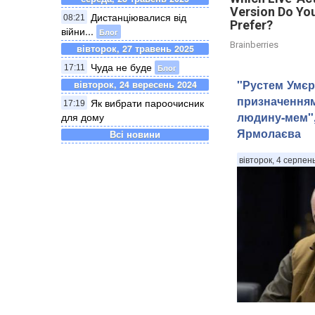
Version Do Yo
Дистанціювалися від
08:21
Prefer?
війни...
Блог
Brainberries
вівторок, 27 травень 2025
Чуда не буде
Блог
17:11
"Рустем Умєр
вівторок, 24 вересень 2024
призначення
Як вибрати пароочисник
17:19
людину-мем",
для дому
Ярмолаєва
Всі новини
вівторок, 4 серпен