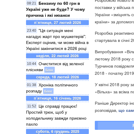
Розробкою нового к
Бензину по 60 грн в
08:21
поставки у війська 
Україні уже не буде? У чому
України «зміцнять 
причина і які нюанси
країни» за допомог
п’ятниця, 27 лютий 2026
"Ця ситуація мені
23:40
Розробка реактивно
нагадує жарт про мушкетерів":
стартувала в січні 
Експерт оцінив, чи може війна в
Україні закінчитися в 2026 році
Випробування «Вільх
неділя, 22 лютий 2026
лютому 2018 року с
Очиститися від зеленої
10:44
Турчинов повідомля
плісняви
Блог
2018 - початку 2019
середа, 18 лютий 2026
У квітні 2018 року
Хроніка політичного
01:38
розпаду
Блог
«Вільха» за всіма 
п’ятниця, 16 січень 2026
Раніше Директор ін
Це справді працює!
11:52
розповідав,
що сам
Простий трюк, щоб у
холодильнику завжди приємно
пахло
субота, 6 грудень 2025