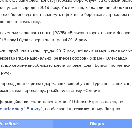
омплексу займалося конструкторське бюро «Луч», за словами експе
почнуться в середині 2019 року. У кабміні підкреслили, що Збройні 
свою обороноздатність і зможуть ефективно боротися з агресором на
ою нового комплексу.
ї системи залпового вогню (РСЗВ) «Вільха» з коректованим боєпр
2016 року і була завершена в травні 2018 року.
и» пройшли в квітні і грудні 2017 року, всі вони завершилися успіх
екретар Ради національної безпеки і оборони України Олександр
в, що серійне виробництво крилатих ракет для «Вільхи» почнеться в
 року.
 за проведення чергових державних випробувань Турчинов заявив, щ
показниками перевершує російську систему «Смерч».
формаційно-консалтингової компанії Defense Express
докладно
е втілили у
"Вільху"
, особливості її розвитку та виробництва.
FaceBook
Disqus