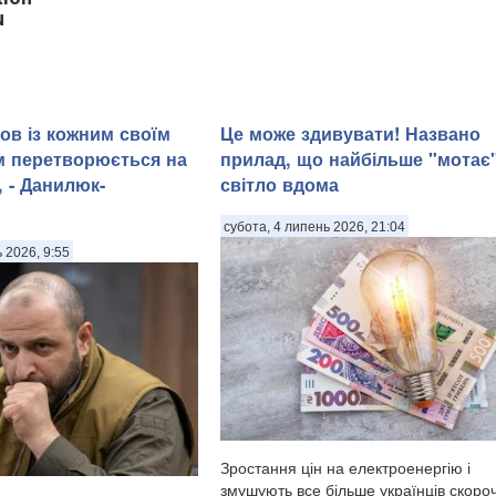
u
ов із кожним своїм
Це може здивувати! Названо
м перетворюється на
прилад, що найбільше "мотає
 - Данилюк-
світло вдома
субота, 4 липень 2026, 21:04
ь 2026, 9:55
Зростання цін на електроенергію і
змушують все більше українців скоро