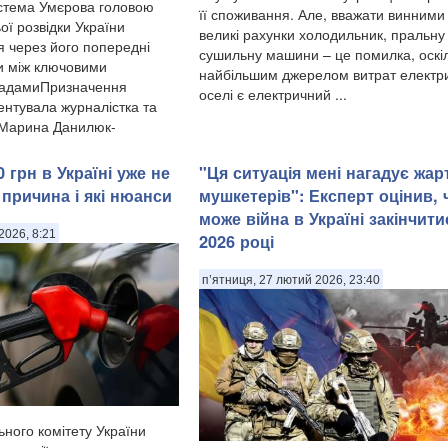
стема Умєрова головою
її споживання. Але, вважати винними
ої розвідки України
великі рахунки холодильник, пральну
я через його попередні
сушильну машини – це помилка, оскі
и між ключовими
найбільшим джерелом витрат електри
садамиПризначення
оселі є електричний ...
нтувала журналістка та
 Марина Данилюк-
 грн в Україні уже не
"Ця ситуація мені нагадує жар
 причина і які нюанси
мушкетерів": Експерт оцінив, 
може війна в Україні закінчити
2026, 8:21
2026 році
п’ятниця, 27 лютий 2026, 23:40
ьного комітету України