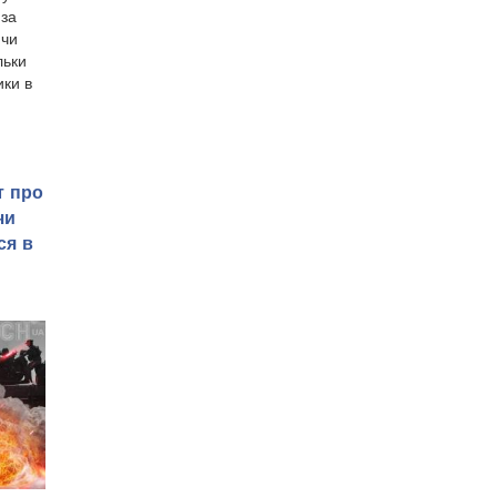
 за
 чи
льки
ки в
т про
чи
ся в