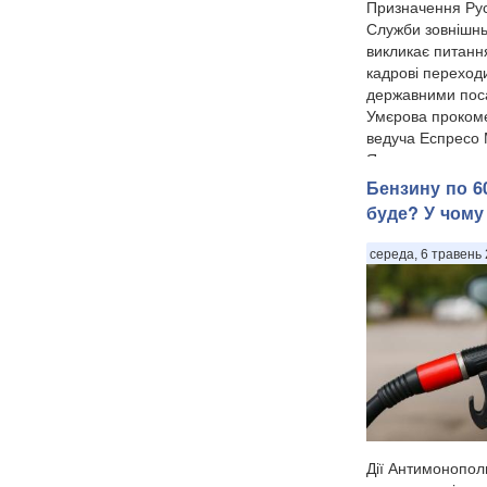
Призначення Ру
Служби зовнішнь
викликає питанн
кадрові переход
державними по
Умєрова прокоме
ведуча Еспресо
Ярмолаєва у п...
Бензину по 60
буде? У чому
середа, 6 травень 
Дії Антимонопол