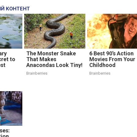
Й КОНТЕНТ
ary
The Monster Snake
6 Best 90’s Action
cret to
That Makes
Movies From Your
est
Anacondas Look Tiny!
Childhood
Brainberries
Brainberries
ses:
tion