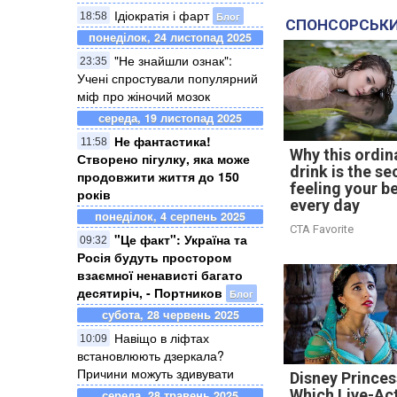
Ідіократія і фарт
Блог
18:58
СПОНСОРСЬКИ
понеділок, 24 листопад 2025
"Не знайшли ознак":
23:35
Учені спростували популярний
міф про жіночий мозок
середа, 19 листопад 2025
Не фантастика!
11:58
Why this ordin
Створено пігулку, яка може
drink is the se
продовжити життя до 150
feeling your b
років
every day
понеділок, 4 серпень 2025
CTA Favorite
"Це факт": Україна та
09:32
Росія будуть простором
взаємної ненависті багато
десятиріч, - Портников
Блог
субота, 28 червень 2025
Навіщо в ліфтах
10:09
встановлюють дзеркала?
Причини можуть здивувати
Disney Princes
Which Live-Ac
середа, 28 травень 2025