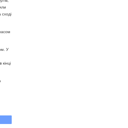
ртів,
сили
 сході
ипасом
ом. У
 кінці
о