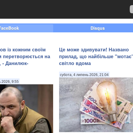
FaceBook
Disqus
ов із кожним своїм
Це може здивувати! Названо
м перетворюється на
прилад, що найбільше "мотає
 - Данилюк-
світло вдома
субота, 4 липень 2026, 21:04
ь 2026, 9:55