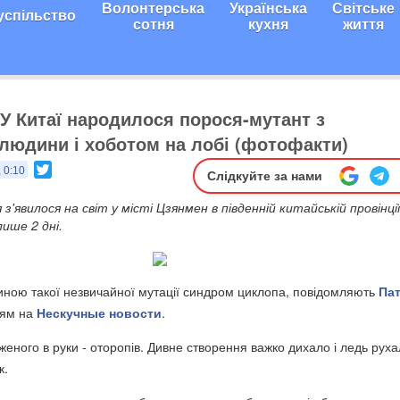
Волонтерська
Українська
Світське
успільство
сотня
кухня
життя
 У Китаї народилося порося-мутант з
людини і хоботом на лобі (фотофакти)
Twitter
 0:10
Слідкуйте за нами
'явилося на світ у місті Цзянмен в південній китайській провінції
лише 2 дні.
иною такої незвичайної мутації синдром циклопа, повідомляють
Пат
ням на
Нескучные новости
.
еного в руки - оторопів. Дивне створення важко дихало і ледь руха
к.