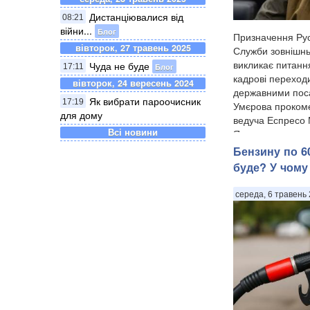
Дистанціювалися від
08:21
війни...
Блог
Призначення Ру
вівторок, 27 травень 2025
Служби зовнішнь
викликає питанн
Чуда не буде
Блог
17:11
кадрові переход
вівторок, 24 вересень 2024
державними по
Як вибрати пароочисник
17:19
Умєрова прокоме
для дому
ведуча Еспресо
Всі новини
Ярмолаєва у п...
Бензину по 60
буде? У чому
середа, 6 травень 