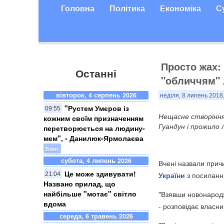
Головна
Політика
Економіка
С
Просто жах:
Останні
"обличчям" 
вівторок, 4 серпень 2026
неділя, 8 липень 2018,
"Рустем Умєров із
09:55
Нещасне створіння з
кожним своїм призначенням
Гуандун і прожило 
перетворюється на людину-
мем", - Данилюк-Ярмолаєва
Блог
субота, 4 липень 2026
Вчені назвали прич
Це може здивувати!
України
з посилан
21:04
Названо прилад, що
найбільше "мотає" світло
"Взявши новонародж
вдома
- розповідає власни
середа, 6 травень 2026