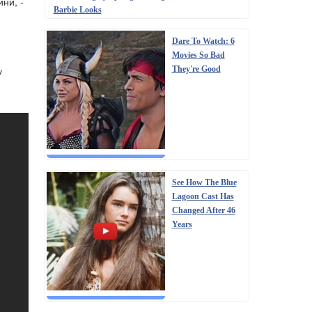
ни, -
Barbie Looks
Dare To Watch: 6
Movies So Bad
They're Good
у
See How The Blue
Lagoon Cast Has
Changed After 46
Years