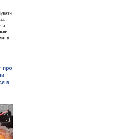
чувати
 за
 чи
льки
ки в
т про
чи
ся в