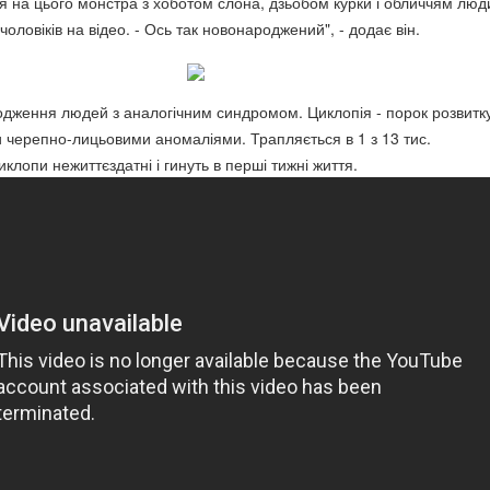
ся на цього монстра з хоботом слона, дзьобом курки і обличчям люди
чоловіків на відео. - Ось так новонароджений", - додає він.
одження людей з аналогічним синдромом. Циклопія - порок розвитк
 черепно-лицьовими аномаліями. Трапляється в 1 з 13 тис.
лопи нежиттєздатні і гинуть в перші тижні життя.