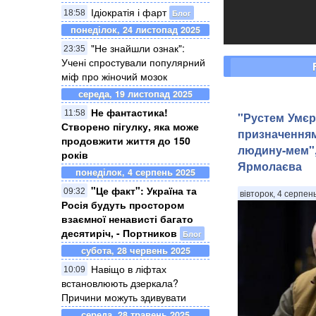
Ідіократія і фарт
Блог
18:58
понеділок, 24 листопад 2025
"Не знайшли ознак":
23:35
Учені спростували популярний
міф про жіночий мозок
середа, 19 листопад 2025
Не фантастика!
11:58
"Рустем Умєр
Створено пігулку, яка може
призначення
продовжити життя до 150
людину-мем",
років
Ярмолаєва
понеділок, 4 серпень 2025
"Це факт": Україна та
09:32
вівторок, 4 серпен
Росія будуть простором
взаємної ненависті багато
десятиріч, - Портников
Блог
субота, 28 червень 2025
Навіщо в ліфтах
10:09
встановлюють дзеркала?
Причини можуть здивувати
середа, 28 травень 2025