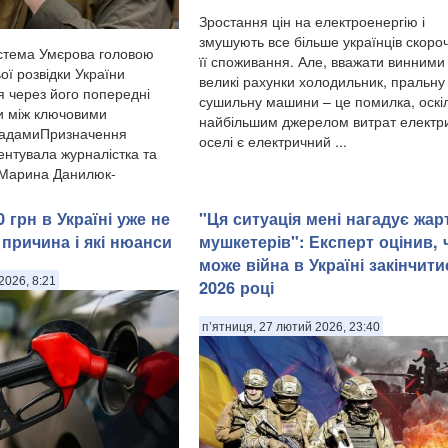
Зростання цін на електроенергію і
змушують все більше українців скоро
стема Умєрова головою
її споживання. Але, вважати винними
ої розвідки України
великі рахунки холодильник, пральну
я через його попередні
сушильну машини – це помилка, оскі
и між ключовими
найбільшим джерелом витрат електри
садамиПризначення
оселі є електричний ...
нтувала журналістка та
 Марина Данилюк-
 грн в Україні уже не
"Ця ситуація мені нагадує жар
 причина і які нюанси
мушкетерів": Експерт оцінив, 
може війна в Україні закінчити
2026, 8:21
2026 році
п’ятниця, 27 лютий 2026, 23:40