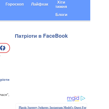
Хіти
Гороскоп
Лайфхак
тижня
Блоги
Патріоти в FaceBook
ріоти
лася",
Plastic Surgery Splurge: Instagram Model's Quest For