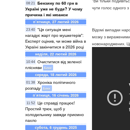
"Ви тільки подивіть
Бензину по 60 грн в
08:21
чути голос одного з 
Україні уже не буде? У чому
причина і які нюанси
п’ятниця, 27 лютий 2026
"Ця ситуація мені
Відомі випадки нар
23:40
нагадує жарт про мушкетерів":
мозку з вираженими
Експерт оцінив, чи може війна в
новонароджених. Цик
Україні закінчитися в 2026 році
неділя, 22 лютий 2026
Очиститися від зеленої
10:44
плісняви
Блог
середа, 18 лютий 2026
Хроніка політичного
01:38
розпаду
Блог
п’ятниця, 16 січень 2026
Це справді працює!
11:52
Простий трюк, щоб у
холодильнику завжди приємно
пахло
субота, 6 грудень 2025