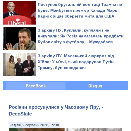
назвав надто жорстоким щодо Росії
Поступок брутальній політиці Трампа не
буде: Майбутній прем'єр Канади Марк
Карні обіцяє зберегти мита для США
З архіву ПУ. Купляли, купляли і не
викупили: Як Росія намагалась придбати
Кубок світу з футболу, - Муждабаєв
З архіву ПУ. Маленький сюрприз від
Х*йла: У м’ячі, який подарував Путін
Трампу, був передавач
FaceBook
Disqus
Росіяни просунулися у Часовому Яру, -
DeepState
неділя, 9 серпень 2026, 15:38