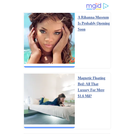
A Rihanna Museum
Is Probably Opening
Soon
Magnetic Floating
Bed: All That
Luxury For Mere
$1.6 Mil?