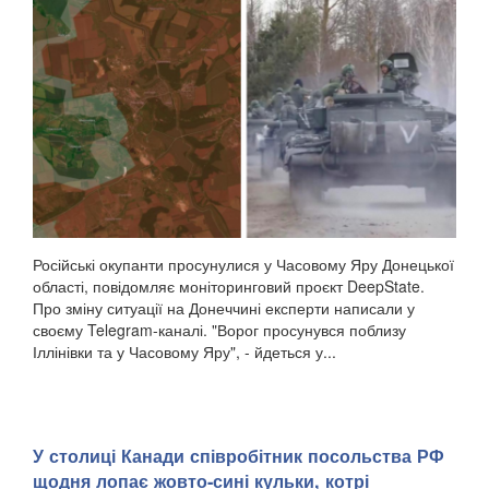
Російські окупанти просунулися у Часовому Яру Донецької
області, повідомляє моніторинговий проєкт DeepState.
Про зміну ситуації на Донеччині експерти написали у
своєму Telegram-каналі. "Ворог просунувся поблизу
Іллінівки та у Часовому Яру", - йдеться у...
У столиці Канади співробітник посольства РФ
щодня лопає жовто-сині кульки, котрі