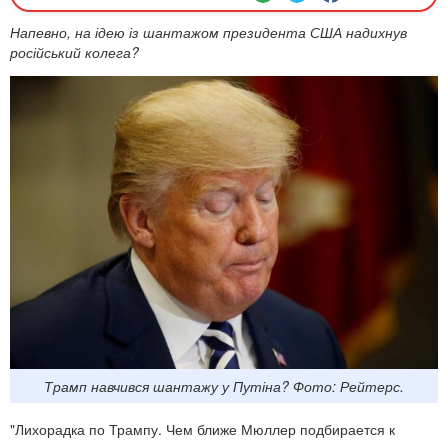
Напевно, на ідею із шантажом президента США надихнув
російський колега?
Трамп навчився шантажу у Путіна? Фото: Рейтерс.
"Лихорадка по Трампу. Чем ближе Мюллер подбирается к