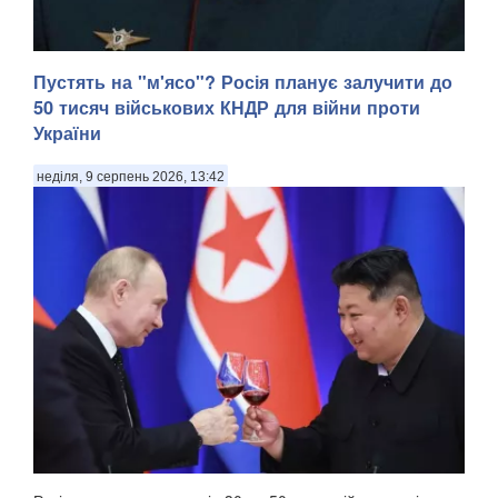
Пустять на "м'ясо"? Росія планує залучити до
50 тисяч військових КНДР для війни проти
України
неділя, 9 серпень 2026, 13:42
У Донецькій області українська армія ліквідувала
російського офіцера, полковника ЗС РФ Сергія Хвалова.
Ворожий військовий раніше двічі служив у Сирії, сприяючи
диктаторському режиму Башара Асада, передають
Патріоти України. Про це повідомив військовосл...