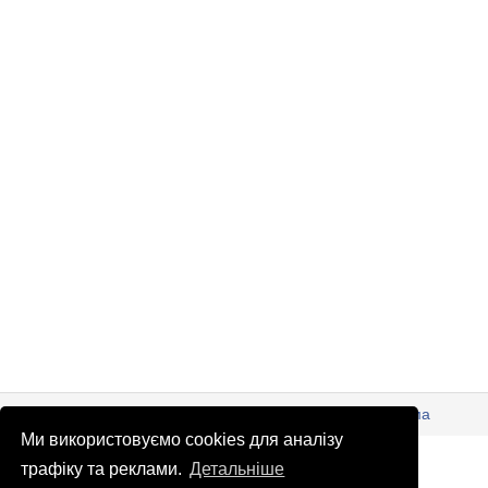
© Патріоти України 2026
Правова інформація
Реклама
Ми використовуємо cookies для аналізу
info
@
patrioty.org.ua
трафіку та реклами.
Детальніше