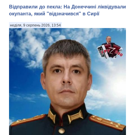
Відправили до пекла: На Донеччині ліквідували
окупанта, який "відзначився" в Сирії
неділя, 9 серпень 2026, 13:54