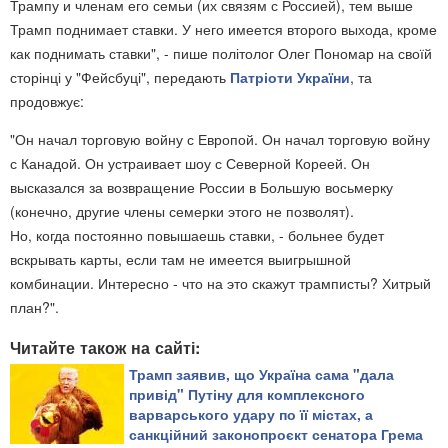
Трампу и членам его семьи (их связям с Россией), тем выше
Трамп поднимает ставки. У него имеется второго выхода, кроме
как поднимать ставки", - пише політолог Олег Пономар на своїй
сторінці у "Фейсбуці", передають
Патріоти України
, та
продовжує:
"Он начал торговую войну с Европой. Он начал торговую войну
с Канадой. Он устраивает шоу с Северной Кореей. Он
высказался за возвращение России в Большую восьмерку
(конечно, другие члены семерки этого не позволят).
Но, когда постоянно повышаешь ставки, - больнее будет
вскрывать карты, если там не имеется выигрышной
комбинации. Интересно - что на это скажут трамписты? Хитрый
план?".
Читайте також на сайті:
Трамп заявив, що Україна сама "дала
привід" Путіну для комплексного
варварського удару по її містах, а
санкційний законопроєкт сенатора Грема