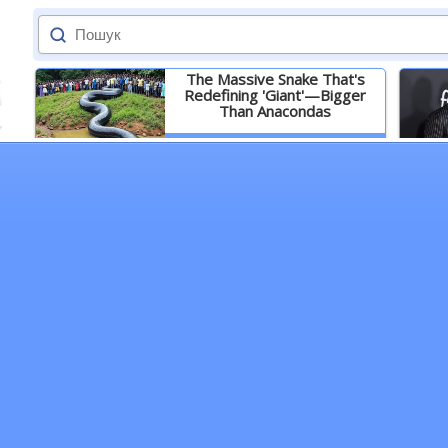
The Massive Snake That's
Redefining 'Giant'—Bigger
Than Anacondas
Детальніше