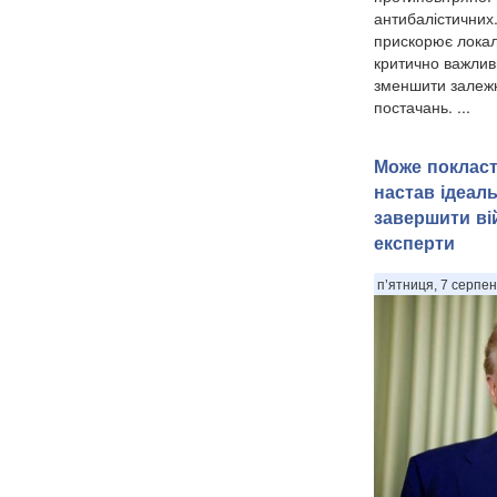
антибалістичних
прискорює локал
критично важлив
зменшити залежн
постачань. ...
Може покласт
настав ідеал
завершити вій
експерти
п’ятниця, 7 серпен