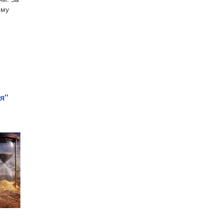
ому
я"