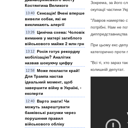
Зокрема, за його сл
Костянтина Великого
окупації частини Ук
Сенсація! Вчені вперше
13:40
вивели собак, які не
"Лавров намертво ст
викликають алергії
потрібні. Нам не п
Цинічна схема: Чоловік
13:26
диппредставництва 
виманив у матері загиблого
військового майже 2 млн грн
При цьому екс-депут
Росія готує рекордну
категорично проти 
13:12
мобілізацію? Аналітик
"Всі ті, хто зараз т
назвав шокуючу цифру
колишній депутат.
Може покласти край!
12:58
Для Трампа настав
ідеальний момент, щоб
завершити війну в Україні, -
експерти
Варто знати! Чи
12:40
можуть заарештувати
банківські рахунки через
порушення правил
військового обліку