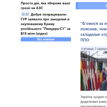
з
Проста дія, яка збереже ваші
гроші на АЗС
Добре попрацювали:
11:22
ГУР заявило про знищення в
"Б'ємося за к
окупованому Криму
пояснив, чому
російського "Панцира-С1" за
$15 мілн (відео)
складніше от
ППО
Всі новини
п’ятниця, 7 серпен
Україна щодня 
додаткових раке
протиповітряної