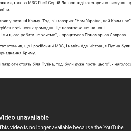
овами, голова МЗС Росії Сергій Лавров тоді категорично виступав п
раїни.
ояв у питанні Криму. Тоді він говорив: "Нам Україна, цей Крим нах*
отрібен потік нових громадян. Це навантаження на наші
і ми цього робити не хочемо", - процитував Пономарьов Лаврова.
ат уточнив, що і російський МЗС, і навіть Адміністрація Путіна були
приєднання Криму.
акі патріоти стоять біля Путіна, тоді були дуже проти цього", - наголос