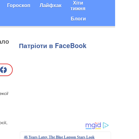
Хіти
Гороскоп
Лайфхак
тижня
Блоги
ало
Патріоти в FaceBook
ксії
сії,
46 Years Later, The Blue Lagoon Stars Look