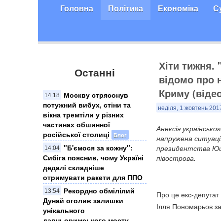
Головна
Політика
Економіка
С
Хіти тижня. 
Останні
відомо про 
Криму (відео
Москву стрясонув
14:18
потужний вибух, стіни та
неділя, 1 жовтень 201
вікна тремтіли у різних
частинах обшинної
​Анексія українськ
російської столиці
Блог
напружена ситуація
"Б'ємося за кожну":
президентства Юще
14:04
Сибіга пояснив, чому Україні
півострова.
дедалі складніше
отримувати ракети для ППО
Рекордно обмілілий
13:54
Про це екс-депутат
Дунай оголив залишки
Ілля Пономарьов за
унікального
давньоримського мосту