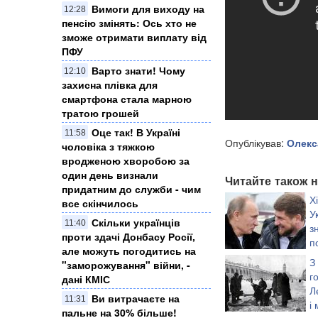
Вимоги для виходу на
12:28
пенсію змінять: Ось хто не
зможе отримати виплату від
ПФУ
Варто знати! Чому
12:10
захисна плівка для
смартфона стала марною
тратою грошей
Оце так! В Україні
11:58
Опублікував:
Олекс
чоловіка з тяжкою
вродженою хворобою за
один день визнали
Читайте також н
придатним до служби - чим
Х
все скінчилось
У
Скільки українців
11:40
з
проти здачі Донбасу Росії,
п
але можуть погодитись на
В
З
"заморожування" війни, -
рубки звірів-ґвалті
г
дані КМІС
повільно рубали на
Л
Ви витрачаєте на
11:31
і
пальне на 30% більше!