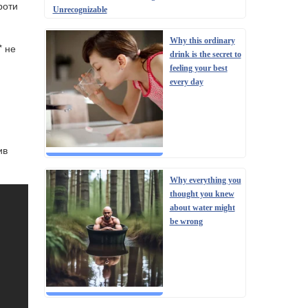
роти
Unrecognizable
Why this ordinary
* не
drink is the secret to
feeling your best
every day
ив
Why everything you
thought you knew
about water might
be wrong