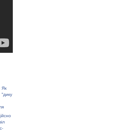
: Як
 "дику
ля
ійсно
о
віл
с-