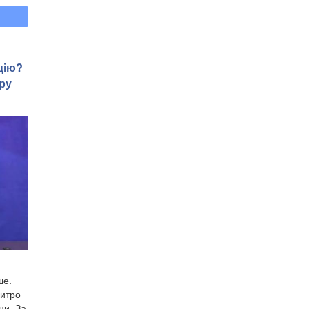
цію?
ру
ше.
митро
ни. За