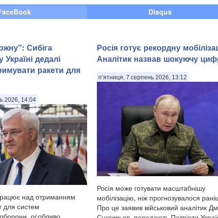
агиблих
FaceBook
Disqus
ожну": Сибіга
Росія готує рекордну мобіліза
 Україні дедалі
Аналітик назвав шокуючу циф
римувати ракети для
п’ятниця, 7 серпень 2026, 13:12
ь 2026, 14:04
Росія може готувати масштабнішу
працює над отриманням
мобілізацію, ніж прогнозувалося рані
т для систем
Про це заявив військовий аналітик Д
 оборони, особливо
Снєгирьов, передають Патріоти Украї