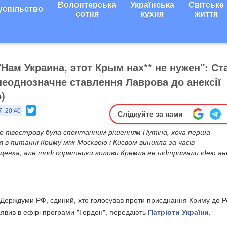
Волонтерська
Українська
Світське
успільство
сотня
кухня
життя
"Нам Украина, этот Крым нах** не нужен": Ст
неоднозначне ставлення Лаврова до анексії
)
Twitter
7, 20:40
Слідкуйте за нами
ого півострову була спонтанним рішенням Путіна, хоча перша
 в питанні Криму між Москвою і Києвом виникла за часів
нка, але тоді соратники голови Кремля не підтримали ідею ане
 Держдуми РФ, єдиний, хто голосував проти приєднання Криму до Ро
явив в ефірі програми "Гордон", передають
Патріоти України
.