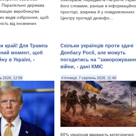
. Паралельно держава
його словами, раніше в інформаційн
ізацію виробництва
просторі, зокрема й у повідомленнях
их видів озброєння, щоб
Центру протидії дезінфо...
ість від іноземних
и край! Для Трампа
Скільки українців проти здачі
ьний момент, щоб
Донбасу Росії, але можуть
ну в Україні, -
погодитись на "заморожуванн
війни, - дані КМІС
ь 2026, 12:58
п’ятниця, 7 серпень 2026, 11:40
60% українців вважають категорично