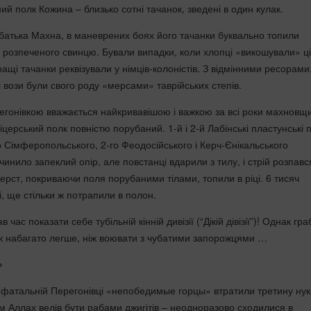
й полк Кожина – близько сотні тачанок, зведені в один кулак.
 батька Махна, в маневрених боях його тачанки буквально топили
і розпеченого свинцю. Бували випадки, коли хлопці «викошували» ці
ращі тачанки реквізували у німців-колоністів. З відмінними ресорами,
ці вози були свого роду «мерсами» таврійських степів.
регонівкою вважається найкривавішою і важкою за всі роки махновщ
церський полк повністю порубаний. 1-й і 2-й Лабінські пластунські 
о Сімферопольського, 2-го Феодосійського і Керч-Єнікальського
чинило запеклий опір, але повстанці вдарили з тилу, і стрій розпавс
ерст, покриваючи поля порубаними тілами, топили в ріці. 6 тисяч
ті, ще стільки ж потрапили в полон.
 час показати себе тубільній кінній дивізії (“Дікій дівізії”)! Однак гр
ок набагато легше, ніж воювати з чубатими запорожцями …
»
фатальній Перегонівці «непобедимые горцы» втратили третину нук
м Аллах велів бути рабами джигітів – неодноразово сходилися в