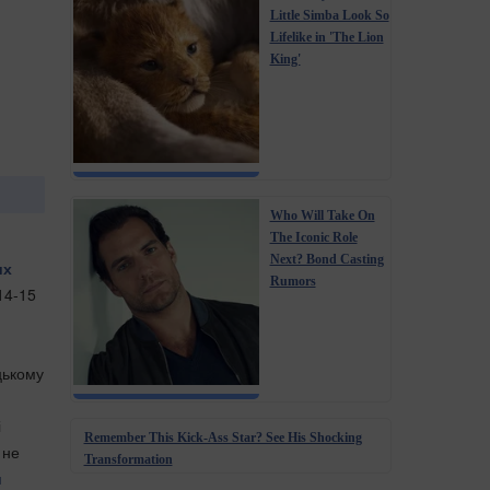
Little Simba Look So
Lifelike in 'The Lion
King'
Who Will Take On
The Iconic Role
Next? Bond Casting
их
Rumors
14-15
цькому
і
Remember This Kick-Ass Star? See His Shocking
 не
Transformation
и