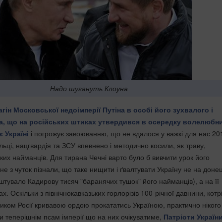
Надо шугануть Клоуна
гін Московської недоімперії Путіна в особі його зухвалого і
а, що на російських штиках утвердився в осередку волелюбн
 Україні
і погрожує завоюванню, що не вдалося у важкі для нас 20
ьці, нацгвардія та ЗСУ впевнено і методично косили, як траву,
ких найманців. Для тирана Чечні варто було б вивчити урок його
 не з чуток пізнали, що таке нищити і ґвалтувати Україну не на доне
штувало Кадирову тисяч "баранячих тушок" його найманців), а на її
. Оскільки з північнокавказьких горлорізів 100-річної давнини, котр
ликом Росії кривавою ордою прокататись Україною, практично нікого
и теперішнім псам імперії що на них очікуватиме,
Патріоти Україн