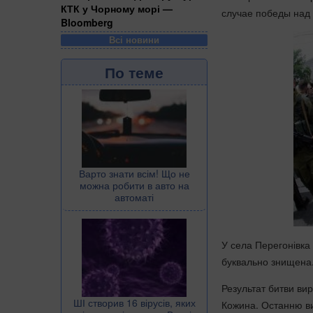
КТК у Чорному морі —
случае победы над 
Bloomberg
Всі новини
По теме
Варто знати всім! Що не
можна робити в авто на
автоматі
У села Перегонівка 
буквально знищена
Результат битви ви
ШІ створив 16 вірусів, яких
Кожина. Останню ви