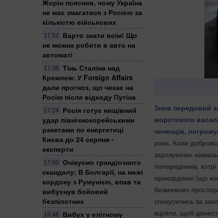
Жорін пояснив, чому Україна
не має змагатися з Росією за
кількістю військових
Варто знати всім! Що
17:52
не можна робити в авто на
автоматі
Тінь Сталіна над
17:38
Кремлем: У Foreign Affairs
дали прогноз, що чекає на
Росію після відходу Путіна
Знов передовий за
Росія готує нищівний
17:24
жорстокого васал
удар північнокорейськими
ракетами по енергетиці
чеченців, погрожує
Києва до 24 серпня -
роки. Коли добровол
експерти
зарозумілих кавказь
Очікуємо грандіозного
17:00
попередників, котрі
скандалу: В Болгарії, на межі
прикордонні (що ко
кордону з Румунією, впав та
безмежних просторах
вибухнув бойовий
спокусились за зак
безпілотник
вціліло, щоб донест
Вибух у елітному
16:46