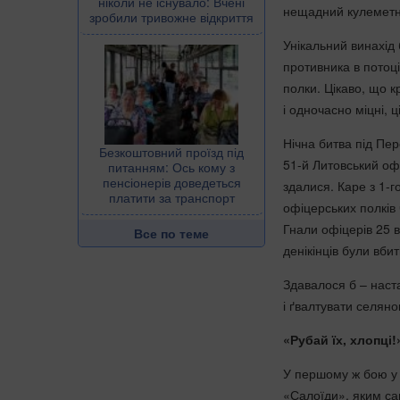
ніколи не існувало: Вчені
нещадний кулеметни
зробили тривожне відкриття
Унікальний винахід
противника в потоц
полки. Цікаво, що к
і одночасно міцні, 
Нічна битва під Пе
Безкоштовний проїзд під
51-й Литовський офі
питанням: Ось кому з
пенсіонерів доведеться
здалися. Каре з 1-г
платити за транспорт
офіцерських полків 
Гнали офіцерів 25 в
Все по теме
денікінців були вби
Здавалося б – настав
і ґвалтувати селян
«Рубай їх, хлопці!
У першому ж бою у 
«Салоїди», яким са