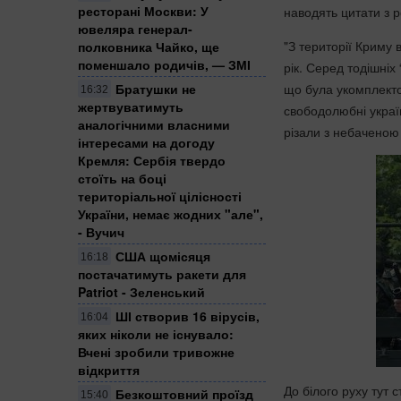
ресторані Москви: У
наводять цитати з р
ювеляра генерал-
"З території Криму 
полковника Чайко, ще
поменшало родичів, — ЗМІ
рік. Серед тодішніх 
що була укомплекто
Братушки не
16:32
жертвуватимуть
свободолюбні украї
аналогічними власними
різали з небаченою
інтересами на догоду
Кремля: Сербія твердо
стоїть на боці
територіальної цілісності
України, немає жодних "але",
- Вучич
США щомісяця
16:18
постачатимуть ракети для
Patriot - Зеленський
ШІ створив 16 вірусів,
16:04
яких ніколи не існувало:
Вчені зробили тривожне
відкриття
До білого руху тут
Безкоштовний проїзд
15:40