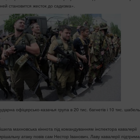
ней становится жесток до садизма».
ударна офіцерсько-казачья група в 20 тис. багнетів і 10 тис. шабел
.
рішила махновська кіннота під командуванням інспектора кавалерії
рішальну атаку повів сам Нестор Іванович. Лаву кавалерії підтрима