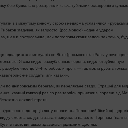
вісу бою буквально розстріляли кілька тубільних ескадронів з кулем
тупати в зімкнутому кінному строю і недарма уславилися «рубаками
 Рибаков згадував, як запросто, (рос.мовою) «одним ударом
ва, шея и полтуловища, или полголовы скашивалось так точно, буд
ще одна цитата з мемуарів де Вітте (рос.мовою): «Раны у чеченцев
ртельные. Я сам видел разрубленные черепа, видел отрубленную
, разрубленное до 3−4-го ребра, и проч. — так могли рубить только
кавалерийские солдаты или казаки».
нали по дніпровським берегам, як перелякане стадо. Страшні для ми
ння, хвацькі кавказці раз по раз терпіли принизливі поразки від Ма
бсолютно жахливі втрати.
 відношенню до горців люту ненависть. Полонений білий офіцер мі
видку смерть, солдатів взагалі випускали на волю. Горянам-ґвалтів
 Куля в таких випадках здавалася рідкісним щастям.