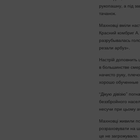
рукопашну, а під за
тачанок.
Махновці вміли нас
Красний комбриг А.
разрубывалась голо
резали арбуз».
Настрій доповнить 
в большинстве сме
начисто руку, плечо
хорошо обученные 
“Дікую дівізію” пог
беззбройного населе
несучи при цьому а
Махновці живили по
розраховувати на ш
це не загрожувало.