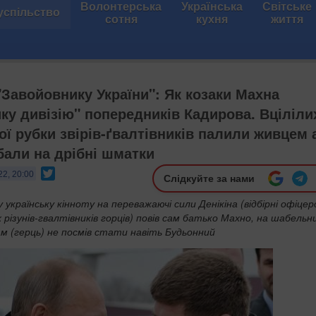
Волонтерська
Українська
Світське
успільство
сотня
кухня
життя
"Завойовнику України": Як козаки Махна
ку дивізію" попередників Кадирова. Вціліли
ої рубки звірів-ґвалтівників палили живцем 
бали на дрібні шматки
Twitter
22, 20:00
Слідкуйте за нами
 українську кінноту на переважаючі сили Денікіна (відбірні офіцер
 різунів-гвалтівників горців) повів сам батько Махно, на шабельни
м (герць) не посмів стати навіть Будьонний