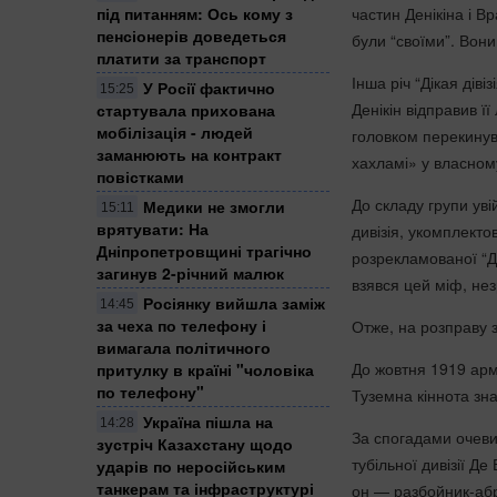
частин Денікіна і В
під питанням: Ось кому з
пенсіонерів доведеться
були “своїми”. Вони
платити за транспорт
Інша річ “Дікая дів
У Росії фактично
15:25
Денікін відправив ї
стартувала прихована
мобілізація - людей
головком перекинув
заманюють на контракт
хахламі» у власном
повістками
До складу групи уві
Медики не змогли
15:11
врятувати: На
дивізія, укомплект
Дніпропетровщині трагічно
розрекламованої “Ді
загинув 2-річний малюк
взявся цей міф, нез
Росіянку вийшла заміж
14:45
за чеха по телефону і
Отже, на розправу 
вимагала політичного
До жовтня 1919 армі
притулку в країні "чоловіка
по телефону"
Туземна кіннота зн
Україна пішла на
14:28
За спогадами очевид
зустріч Казахстану щодо
тубільної дивізії Д
ударів по неросійським
танкерам та інфраструктурі
он — разбойник-абр