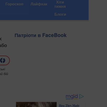
Хіти
Гороскоп
Лайфхак
тижня
Блоги
Патріоти в FaceBook
х
або
ські
й бій
How They Made