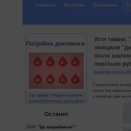
Головна
Політика
Економіка
С
Хіти тижня. 
Потрібна допомога
знищили "ди
після шален
повільно ру
понеділок, 3 січень 20
У вирішальну атаку
полки та очманілих
Це здивує! Медики назвали
з котрим сам на са
найнебезпечнішу групу крові
Останні
"Це неприйнятно":
18:06