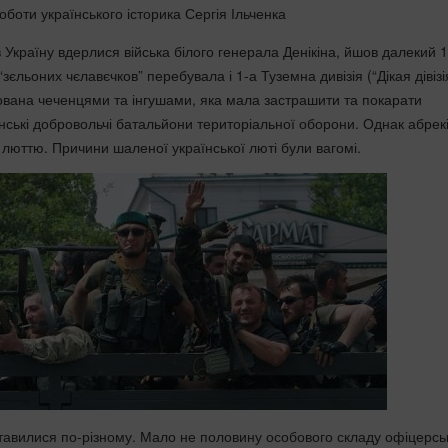
оботи українського історика Сергія Ільченка
в Україну вдерлися війська білого генерала Денікіна, йшов далекий 
“зєльоних чєлавєчков” перебувала і 1-а Туземна дивізія (“Дікая дівізія
вана чеченцями та інгушами, яка мала застрашити та покарати
нські добровольчі батальйони територіальної оборони. Однак абрекі
 люттю. Причини шаленої української люті були вагомі.
 ставилися по-різному. Мало не половину особового складу офіцерсь