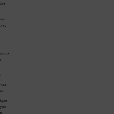
ілі
вич
скву
широко
и
и.
тин.
ом.
фіцер
туре
в