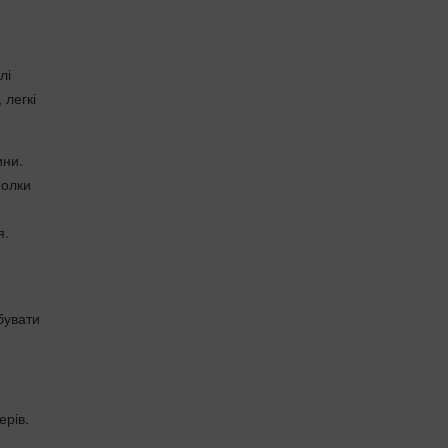
лі
 легкі
ини.
полки
я.
абувати
ерів.