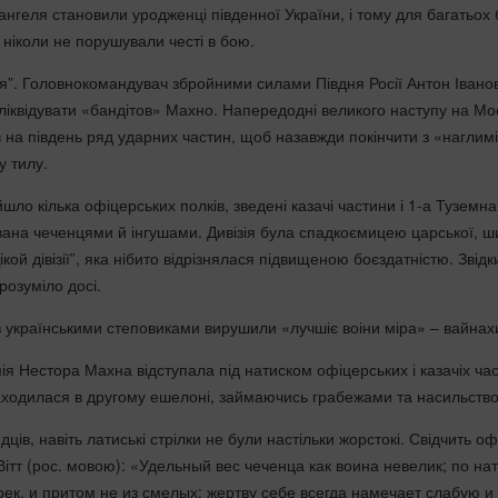
рангеля становили уродженці південної України, і тому для багатьох б
 ніколи не порушували честі в бою.
ізія”. Головнокомандувач збройними силами Півдня Росії Антон Івано
ї ліквідувати «бандітов» Махно. Напередодні великого наступу на Мо
 на південь ряд ударних частин, щоб назавжди покінчити з «наглимі
у тилу.
йшло кілька офіцерських полків, зведені казачі частини і 1-а Туземна
ована чеченцями й інгушами. Дивізія була спадкоємицею царської, 
кой дівізії”, яка нібито відрізнялася підвищеною боєздатністю. Звідк
розуміло досі.
з українськими степовиками вирушили «лучшіє воіни міра» – вайнах
я Нестора Махна відступала під натиском офіцерських і казачіх час
аходилася в другому ешелоні, займаючись грабежами та насильств
ців, навіть латиські стрілки не були настільки жорстокі. Свідчить о
е Вітт (рос. мовою): «Удельный вес чеченца как воина невелик; по на
ек, и притом не из смелых: жертву себе всегда намечает слабую и 