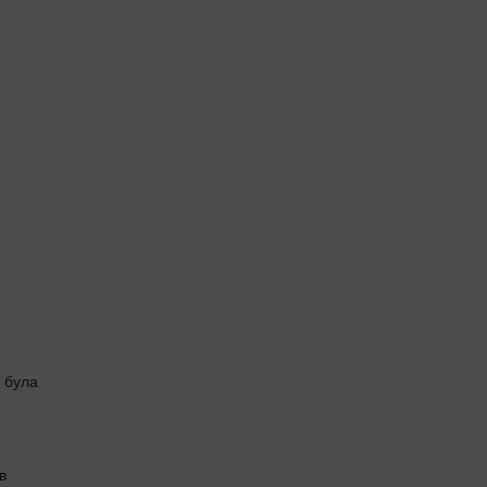
ь була
в