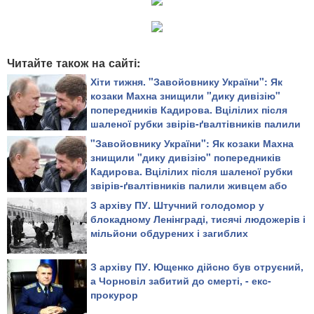
Читайте також на сайті:
Хіти тижня. "Завойовнику України": Як
козаки Махна знищили "дику дивізію"
попередників Кадирова. Вцілілих після
шаленої рубки звірів-ґвалтівників палили
живцем або повільно рубали на дрібні
"Завойовнику України": Як козаки Махна
шматки
знищили "дику дивізію" попередників
Кадирова. Вцілілих після шаленої рубки
звірів-ґвалтівників палили живцем або
повільно рубали на дрібні шматки
З архіву ПУ. Штучний голодомор у
блокадному Ленінграді, тисячі людожерів і
мільйони обдурених і загиблих
З архіву ПУ. Ющенко дійсно був отруєний,
а Чорновіл забитий до смерті, - екс-
прокурор