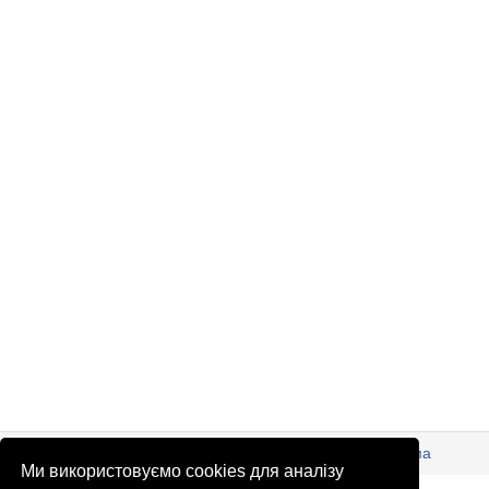
© Патріоти України 2026
Правова інформація
Реклама
Ми використовуємо cookies для аналізу