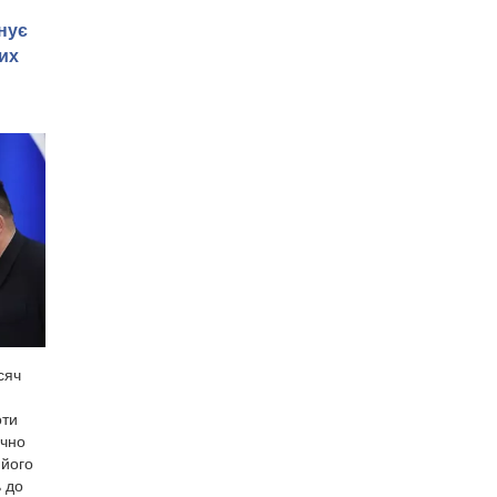
нує
их
сяч
оти
ично
 його
ь до