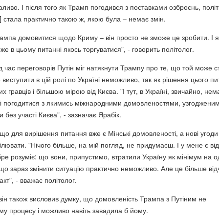
аливо. І після того як Трамп погодився з поставками озброєнь, полі
 стала практично такою ж, якою була – немає змін.
рампа домовитися щодо Криму – він просто не зможе це зробити. І я
е в цьому питанні якось торгуватися", - говорить політолог.
д час переговорів Путін міг натякнути Трампу про те, що той може с
виступити в цій ролі по Україні неможливо, так як рішення цього п
х гравців і більшою мірою від Києва. "І тут, в Україні, звичайно, нем
ті погодитися з якимись міжнародними домовленостями, узгоджени
 без участі Києва", - зазначає Ярабік.
 що для вирішення питання вже є Мінські домовленості, а нові угоди
блювати. "Нічого більше, на мій погляд, не придумаєш. І у мене є від
бре розуміє: що вони, припустимо, втратили Україну як мінімум на 
 що зараз змінити ситуацію практично неможливо. Але це більше від
кт", - вважає політолог.
 він також висловив думку, що домовленість Трампа з Путіним не
у процесу і можливо навіть завадила б йому.