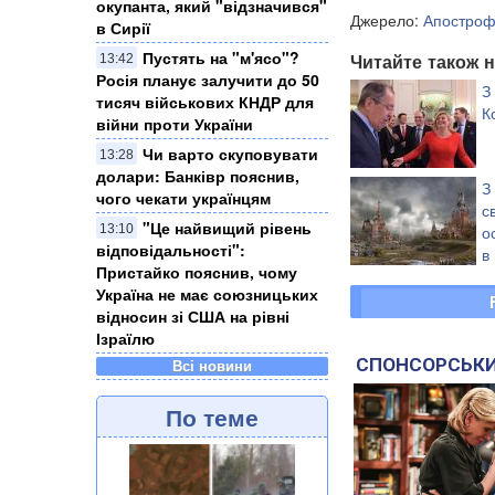
окупанта, який "відзначився"
Джерело:
Апостро
в Сирії
Пустять на "м'ясо"?
Читайте також н
13:42
Росія планує залучити до 50
З
тисяч військових КНДР для
К
війни проти України
Чи варто скуповувати
13:28
долари: Банківр пояснив,
З
чого чекати українцям
с
"Це найвищий рівень
13:10
о
відповідальності":
в
Пристайко пояснив, чому
к
Україна не має союзницьких
Колорадос
відносин зі США на рівні
Ізраїлю
СПОНСОРСЬКИ
Всі новини
По теме