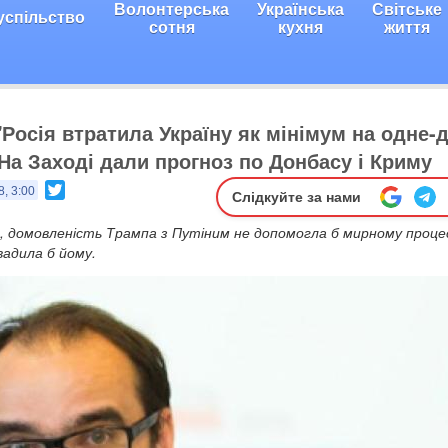
Волонтерська
Українська
Світське
успільство
сотня
кухня
життя
"Росія втратила Україну як мінімум на одне-
 На Заході дали прогноз по Донбасу і Криму
Twitter
8, 3:00
Слідкуйте за нами
, домовленість Трампа з Путіним не допомогла б мирному процес
вадила б йому.