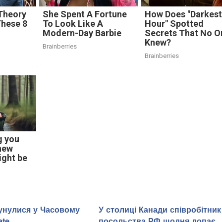
Theory
She Spent A Fortune
How Does "Darkes
These 8
To Look Like A
Hour" Spotted
Modern-Day Barbie
Secrets That No O
Knew?
Brainberries
Brainberries
g you
new
ight be
унулися у Часовому
У столиці Канади співробітник
ate
посольства РФ щодня лопає