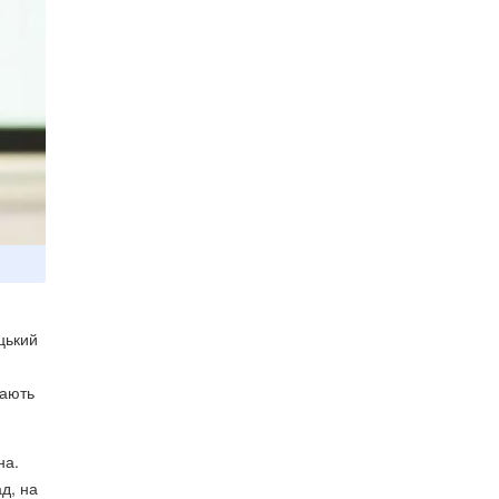
цький
дають
на.
ад, на