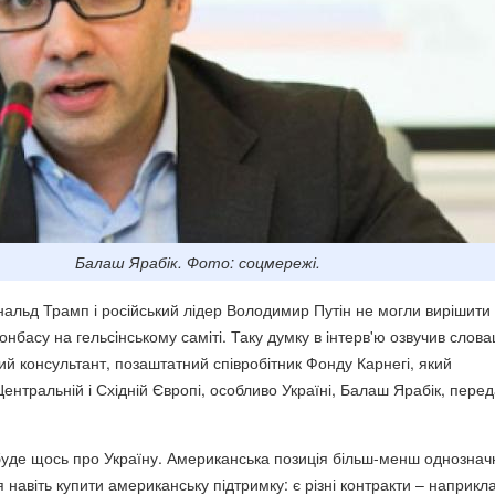
Балаш Ярабік. Фото: соцмережі.
льд Трамп і російський лідер Володимир Путін не могли вирішити
нбасу на гельсінському саміті. Таку думку в інтерв'ю озвучив слова
ний консультант, позаштатний співробітник Фонду Карнегі, який
Центральній і Східній Європі, особливо Україні, Балаш Ярабік, пере
 буде щось про Україну. Американська позиція більш-менш однознач
 навіть купити американську підтримку: є різні контракти – наприкл