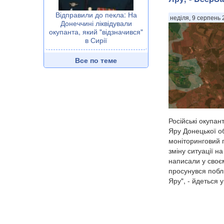
Відправили до пекла: На
неділя, 9 серпень 
Донеччині ліквідували
окупанта, який "відзначився"
в Сирії
Все по теме
Російські окупа
Яру Донецької о
моніторинговий 
зміну ситуації н
написали у своє
просунувся побли
Яру", - йдеться у.