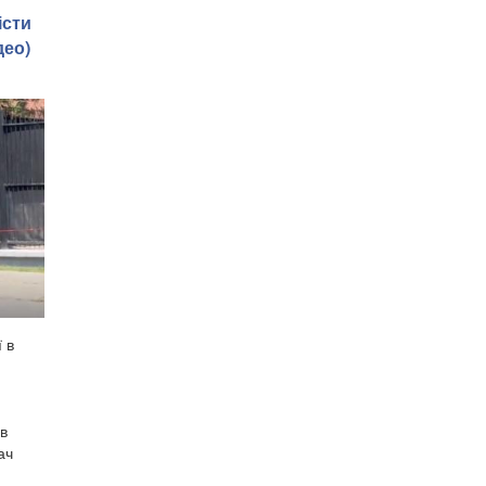
істи
део)
 в
 в
ач