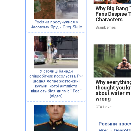
Why Big Bang 
Fans Despise 
Characters
Росіяни просунулися у
Часовому Яру, - DeepState
Brainberries
У столиці Канади
співробітник посольства РФ
щодня лопає жовто-сині
Why everythin
кульки, котрі активісти
thought you k
вішають біля дипмісії Росії
about water m
(відео)
wrong
CTA Love
Росіяни прос
Яру, - DeepSt