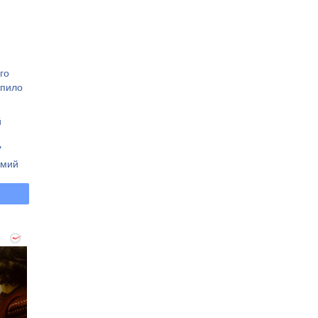
го
апило
й
"
омий
вано