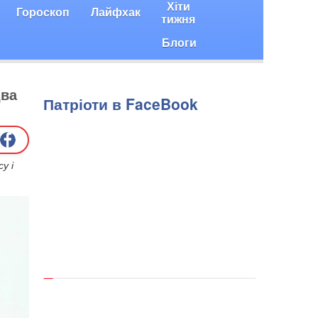
Хіти
Гороскоп
Лайфхак
тижня
Блоги
два
Патріоти в FaceBook
у і