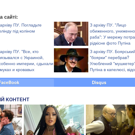
ф
а сайті:
 архіву ПУ. Погладьте
З архіву ПУ. "Лицо
олінду під коліном
обиженного, униженно
раба": У мережу потр
рідкісне фото Путіна
 архіву ПУ. "Все, кто
З архіву ПУ. Боярськи
вязывался с Украиной,
"боярки" перебрав?
собенно империи, сдыхали
Улюблений "мушкетер
 муках и кровавых
Путіна в капелюсі, від
онвульсиях", - Анти-
"кримнашист" неочіку
заволав "Слава Україні!"
FaceBook
Disqus
Й КОНТЕНТ