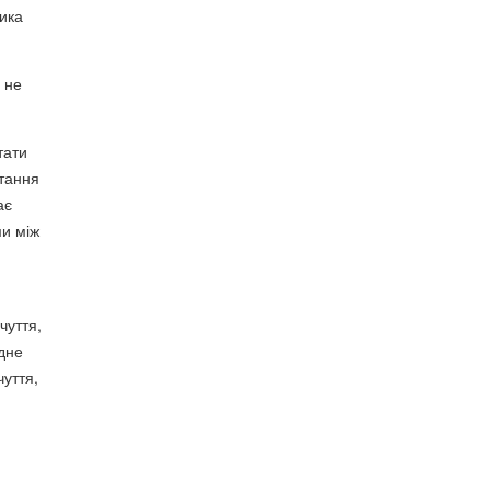
тика
 не
тати
итання
ає
ми між
чуття,
одне
чуття,