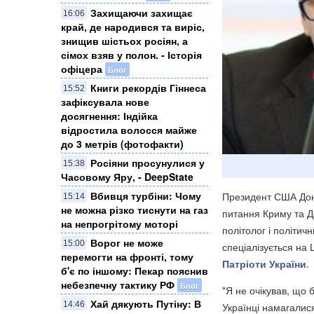
Захищаючи захищає
16:06
край, де народився та виріс,
знищив шістьох росіян, а
сімох взяв у полон. - Історія
офіцера
Блог
Книги рекордів Гіннеса
15:52
зафіксувала нове
досягнення: Індійка
відростила волосся майже
до 3 метрів (фотофакти)
Росіяни просунулися у
15:38
Часовому Яру, - DeepState
Вбивця турбіни: Чому
Президент США Дона
15:14
не можна різко тиснути на газ
питання Криму та До
на непрогрітому моторі
політолог і політич
Ворог не може
15:00
спеціалізується на 
перемогти на фронті, тому
Патріоти України
.
б'є по іншому: Пекар пояснив
небезпечну тактику РФ
Блог
"Я не очікував, що
Хай дякують Путіну: В
14:46
Українці намагалися