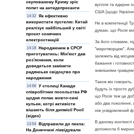
окупованому Криму зріс
вугілля та ядерне п
попит на антидепресанти
США [щодо України]
Як ефективно
14:32
використати пустелю: Китай
Не в компетенції Т
реалізує найбільший у світі
думаю, що Росія мож
проєкт сонячних
електростанцій
За його словами, пі
Народженим в СРСР
"миротворцем". Але 
14:18
приготуватись: Мін'юст дав
залежить від місцеви
роз'яснення, коли
бажання і готовнос
доведеться замінити
зовнішніми гравцями
радянське свідоцтво про
народження
Також він говорить,
У столиці Канади
14:06
будуть їх просто ду
співробітник посольства РФ
що Росія теж це до
щодня лопає жовто-сині
або два покоління,
кульки, котрі активісти
вішають біля дипмісії Росії
ніж усвідомлений фа
(відео)
В даному контексті
Відправили до пекла:
13:54
допомогла б мирном
На Донеччині ліквідували