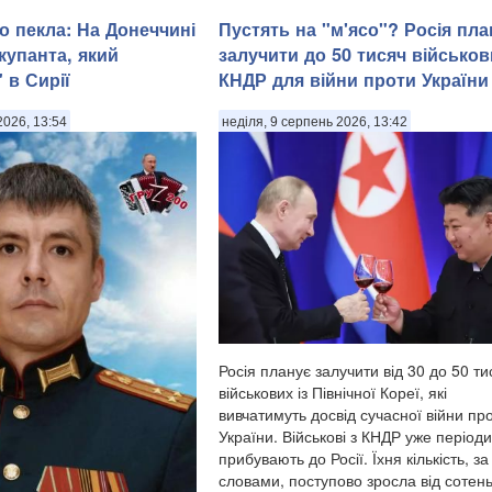
о пекла: На Донеччині
Пустять на "м'ясо"? Росія пла
купанта, який
залучити до 50 тисяч військов
 в Сирії
КНДР для війни проти України
2026, 13:54
неділя, 9 серпень 2026, 13:42
Росія планує залучити від 30 до 50 ти
військових із Північної Кореї, які
вивчатимуть досвід сучасної війни пр
України. Військові з КНДР уже період
прибувають до Росії. Їхня кількість, за
словами, поступово зросла від сотен