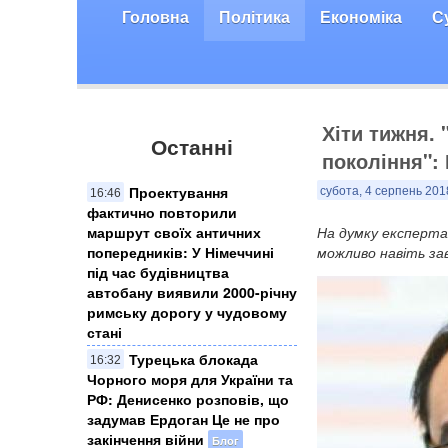
Головна
Політика
Економіка
С
Хіти тижня. 
Останні
покоління":
Проектування
субота, 4 серпень 201
16:46
фактично повторили
маршрут своїх античних
На думку експерта
попередників: У Німеччині
можливо навіть за
під час будівництва
автобану виявили 2000-річну
римську дорогу у чудовому
стані
Турецька блокада
16:32
Чорного моря для України та
РФ: Денисенко розповів, що
задумав Ердоган Це не про
закінчення війни
Блог