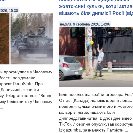
жовто-сині кульки, котрі актив
2026, 15:38
вішають біля дипмісії Росії (ві
неділя, 9 серпень 2026, 14:06
нти просунулися у Часовому
бласті, повідомляє
проєкт DeepState. Про
а Донеччині експерти
Біля посольства країни-агресора Росії
му Telegram-каналі. "Ворог
Оттаві (Канада) чоловік щодня лопає
зу Іллінівки та у Часовому
повітряні кульки блакитного й жовтого
..
кольорів, які залишають біля
диппредставництва. Відповідне відео
TikTok 7 серпня опублікував користув
Izigazumba, зазначають Патріоти ...