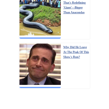
That's Redefining
'Giant'—Bigger
Than Anacondas
Why Did He Leave
At The Peak Of This
Show's Run?