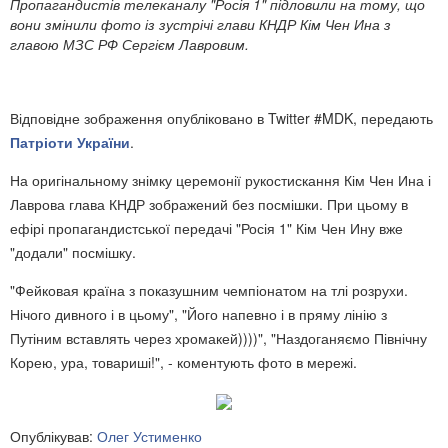
Пропагандистів телеканалу "Росія 1" підловили на тому, що
вони змінили фото із зустрічі глави КНДР Кім Чен Ина з
главою МЗС РФ Сергієм Лавровим.
Відповідне зображення опубліковано в Twitter #MDK, передають
Патріоти України
.
На оригінальному знімку церемонії рукостискання Кім Чен Ина і
Лаврова глава КНДР зображений без посмішки. При цьому в
ефірі пропагандистської передачі "Росія 1" Кім Чен Ину вже
"додали" посмішку.
"Фейковая країна з показушним чемпіонатом на тлі розрухи.
Нічого дивного і в цьому", "Його напевно і в пряму лінію з
Путіним вставлять через хромакей))))", "Наздоганяємо Північну
Корею, ура, товариші!", - коментують фото в мережі.
Опублікував:
Олег Устименко