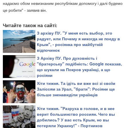
надаємо обом невизнаним республікам допомогу і далі будемо
це робити"
- заявив він.
Читайте також на сайті:
З архіву ПУ. "У меня есть выбор, это
радует, или Почему я никогда не поеду в
Крым", - росіянка про майбутній
відпочинок
З Архіву ПУ. Про духовність і
"братерську" подібність: Google показав,
що шукали на Покров українці, а що
росіяни
Хіти тижня. Та ідіть ви вже всі зі своїм
Заліссям за Урал, "брати": Росіяни ще
більше зненавиділи українців
Хіти тижня. "Разруха в голове, и в нее
верит большинство россиян. Чего вы
добились? У вас есть Крым, но вы
потеряли Украину!" - Портников