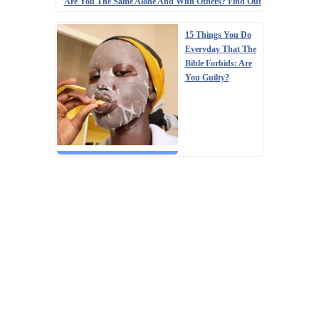
Are You The Same Alone And With Others? Find Out
15 Things You Do
Everyday That The
Bible Forbids: Are
You Guilty?