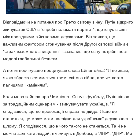
Відповідаючи на питання про Третю світову війну, Путін відкрито
звинуватив США в "спробі поламати паритет", що існує в світі
між провідними військовими державами. Він заявив, що
важливим фактором стримування після Другої світової війни є
"страх взаємного знищення" і зазначив, що світу потрібні нові
моделі глобальної безпеки.
А потім неочікувано процитував слова Ейнштейна: "Я не знаю,
якою зброєю вестиметься третя світова війна, але четверта -
палицями і камінням".
Коли мова зайшла про Чемпіонат Світу з футболу, Путін пішов
за традиційним сценарієм - звинувачувати українців. "Я
сподіваюся, що до провокацій справа не дійде. Якщо це
станеться, це може мати наслідки для української державності в
цілому. Я сподіваюся, що нічого такого не станеться. Та й не
можна залякати людей, які живуть в Донбасі, в "ЛНР", "ДНР". Ми