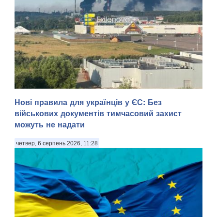
Нові правила для українців у ЄС: Без
військових документів тимчасовий захист
можуть не надати
четвер, 6 серпень 2026, 11:28
У Ярославлі дрони атакували один з найбільших
нафтопереробних заводів росії. Місцева влада заявила
про «наймасовішу атаку» безпілотників на область. Про
атаку повідомив губернатор Ярославської області
Михайло Євраєв, передають Патріоти України. . За с...