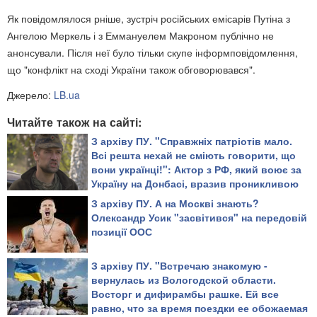
Як повідомлялося рніше, зустріч російських емісарів Путіна з
Ангелою Меркель і з Еммануелем Макроном публічно не
анонсували. Після неї було тільки скупе інформповідомлення,
що "конфлікт на сході України також обговорювався".
Джерело:
LB.ua
Читайте також на сайті:
З архіву ПУ. "Справжніх патріотів мало.
Всі решта нехай не сміють говорити, що
вони українці!": Актор з РФ, який воює за
Україну на Донбасі, вразив проникливою
промовою
З архіву ПУ. А на Москві знають?
Олександр Усик "засвітився" на передовій
позиції ООС
З архіву ПУ. "Встречаю знакомую -
вернулась из Вологодской области.
Восторг и дифирамбы рашке. Ей все
равно, что за время поездки ее обожаемая