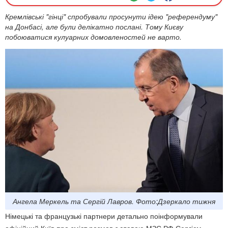
Кремлівські "гінці" спробували просунути ідею "референдуму"
на Донбасі, але були делікатно послані. Тому Києву
побоюватися кулуарних домовленостей не варто.
Ангела Меркель та Сергій Лавров. Фото:Дзеркало тижня
Німецькі та французькі партнери детально поінформували