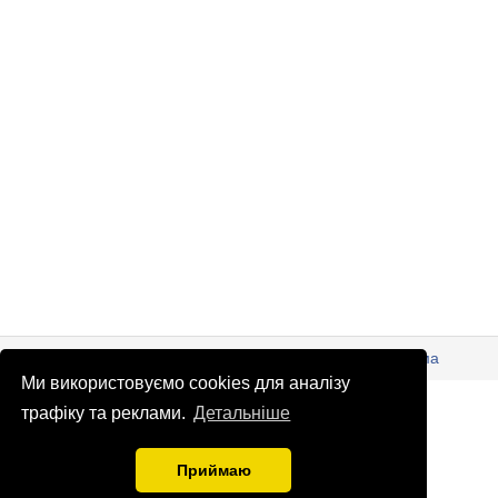
© Патріоти України 2026
Правова інформація
Реклама
Ми використовуємо cookies для аналізу
info
@
patrioty.org.ua
трафіку та реклами.
Детальніше
Приймаю