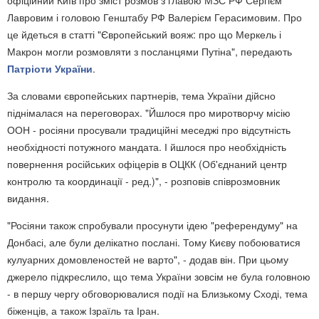
офіційний Київ про зміст розмов з главою МЗС РФ Сергієм
Лавровим і головою Генштабу РФ Валерієм Герасимовим. Про
це йдеться в статті "Європейський вояж: про що Меркель і
Макрон могли розмовляти з посланцями Путіна", передають
Патріоти України
.
За словами європейських партнерів, тема України дійсно
піднімалася на переговорах. "Йшлося про миротворчу місію
ООН - росіяни просували традиційні меседжі про відсутність
необхідності потужного мандата. І йшлося про необхідність
повернення російських офіцерів в ОЦКК (Об'єднаний центр
контролю та координації - ред.)", - розповів співрозмовник
видання.
"Росіяни також спробували просунути ідею "референдуму" на
Донбасі, але були делікатно послані. Тому Києву побоюватися
кулуарних домовленостей не варто", - додав він. При цьому
джерело підкреслило, що тема України зовсім не була головною
- в першу чергу обговорювалися події на Близькому Сході, тема
біженців, а також Ізраїль та Іран.