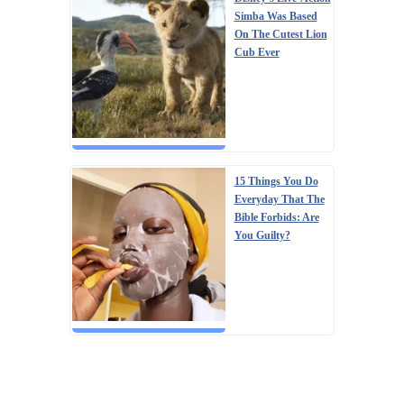
Simba Was Based
On The Cutest Lion
Cub Ever
15 Things You Do
Everyday That The
Bible Forbids: Are
You Guilty?