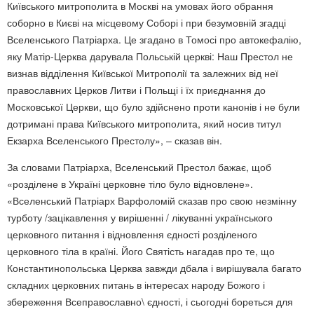
Київського митрополита в Москві на умовах його обрання
соборно в Києві на місцевому Соборі і при безумовній згадці
Вселенського Патріарха. Це згадано в Томосі про автокефалію,
яку Матір-Церква дарувала Польській церкві: Наш Престол не
визнав відділення Київської Митрополії та залежних від неї
православних Церков Литви і Польщі і їх приєднання до
Московської Церкви, що було здійснено проти канонів і не були
дотримані права Київського митрополита, який носив титул
Екзарха Вселенського Престолу», – сказав він.
За словами Патріарха, Вселенський Престол бажає, щоб
«розділене в Україні церковне тіло було відновлене».
«Вселенський Патріарх Варфоломій сказав про свою незмінну
турботу /зацікавлення у вирішенні / лікуванні українського
церковного питання і відновлення єдності розділеного
церковного тіла в країні. Його Святість нагадав про те, що
Константинопольська Церква завжди дбала і вирішувала багато
складних церковних питань в інтересах народу Божого і
збереження Всеправославно\ єдності, і сьогодні бореться для