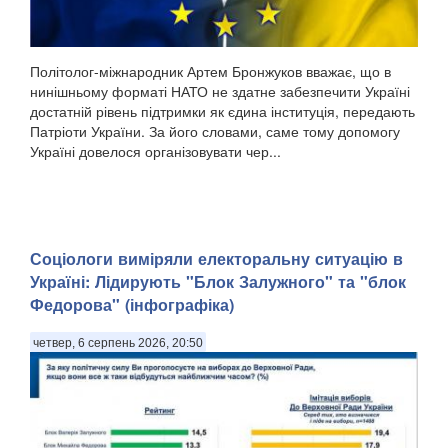
Політолог-міжнародник Артем Бронжуков вважає, що в
нинішньому форматі НАТО не здатне забезпечити Україні
достатній рівень підтримки як єдина інституція, передають
Патріоти України. За його словами, саме тому допомогу
Україні довелося організовувати чер...
Соціологи виміряли електоральну ситуацію в
Україні: ​Лідирують "Блок Залужного" та "блок
Федорова" (інфографіка)
четвер, 6 серпень 2026, 20:50