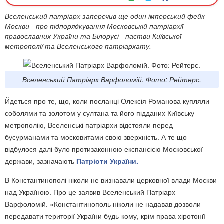
Вселенський патріарх заперечив ще один імперський фейк
Москви - про підпорядкування Московській патріархії
православних України та Білорусі - пастви Київської
метрополії та Вселенського патріархату.
Вселенський Патріарх Варфоломій. Фото: Рейтерс.
Йдеться про те, що, коли посланці Олексія Романова купляли
соболями та золотом у султана та його підданих Київську
метрополію, Вселенські патріархи відстояли перед
бусурманами та московитами свою зверхність. А те що
відбулося далі було протизаконною експансією Московської
держави, зазначають
Патріоти України.
В Константинополі ніколи не визнавали церковної влади Москви
над Україною. Про це заявив Вселенський Патріарх
Варфоломій. «Константинополь ніколи не надавав дозволи
передавати території України будь-кому, крім права хіротонії