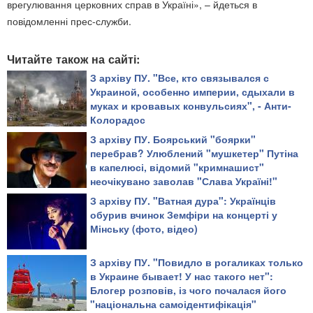
врегулювання церковних справ в Україні», – йдеться в
повідомленні прес-служби.
Читайте також на сайті:
З архіву ПУ. "Все, кто связывался с
Украиной, особенно империи, сдыхали в
муках и кровавых конвульсиях", - Анти-
Колорадос
З архіву ПУ. Боярський "боярки"
перебрав? Улюблений "мушкетер" Путіна
в капелюсі, відомий "кримнашист"
неочікувано заволав "Слава Україні!"
З архіву ПУ. "Ватная дура": Українців
обурив вчинок Земфіри на концерті у
Мінську (фото, відео)
З архіву ПУ. "Повидло в рогаликах только
в Украине бывает! У нас такого нет":
Блогер розповів, із чого почалася його
"національна самоідентифікація"