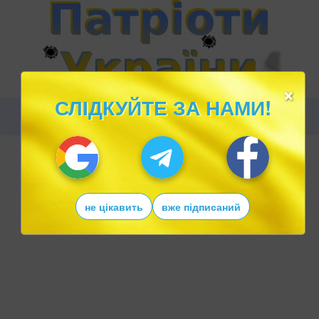
×
СЛІДКУЙТЕ ЗА НАМИ!
не цікавить
вже підписаний