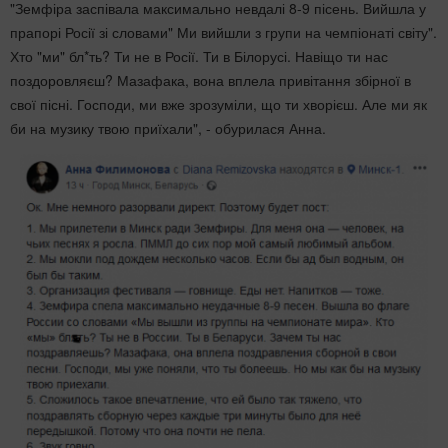
"Земфіра заспівала максимально невдалі 8-9 пісень. Вийшла у
прапорі Росії зі словами" Ми вийшли з групи на чемпіонаті світу".
Хто "ми" бл*ть? Ти не в Росії. Ти в Білорусі. Навіщо ти нас
поздоровляєш? Мазафака, вона вплела привітання збірної в
свої пісні. Господи, ми вже зрозуміли, що ти хворієш. Але ми як
би на музику твою приїхали", - обурилася Анна.