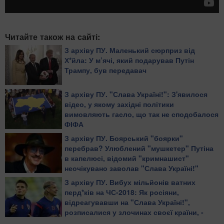
Читайте також на сайті:
З архіву ПУ. Маленький сюрприз від
Х*йла: У м’ячі, який подарував Путін
Трампу, був передавач
З архіву ПУ. "Слава Україні!": З'явилося
відео, у якому західні політики
вимовляють гасло, що так не сподобалося
ФІФА
З архіву ПУ. Боярський "боярки"
перебрав? Улюблений "мушкетер" Путіна
в капелюсі, відомий "кримнашист"
неочікувано заволав "Слава Україні!"
З архіву ПУ. Вибух мільйонів ватних
перд*ків на ЧС-2018: Як росіяни,
відреагувавши на "Слава Україні!",
розписалися у злочинах своєї країни, -
блогер