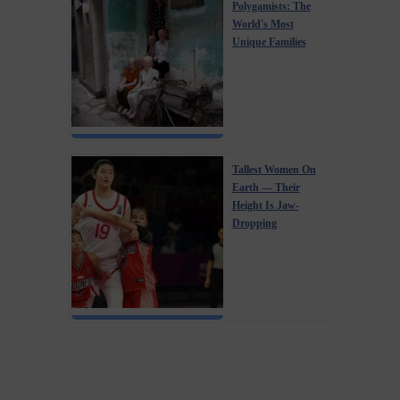
Polygamists: The
World's Most
Unique Families
Tallest Women On
Earth — Their
Height Is Jaw-
Dropping