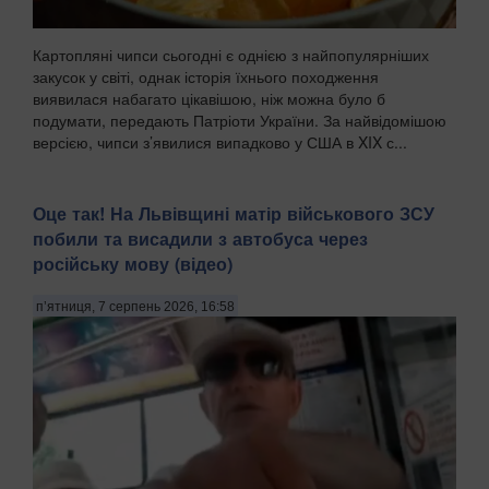
Картопляні чипси сьогодні є однією з найпопулярніших
закусок у світі, однак історія їхнього походження
виявилася набагато цікавішою, ніж можна було б
подумати, передають Патріоти України. За найвідомішою
версією, чипси з’явилися випадково у США в XIX с...
Оце так! На Львівщині матір військового ЗСУ
побили та висадили з автобуса через
російську мову (відео)
п’ятниця, 7 серпень 2026, 16:58