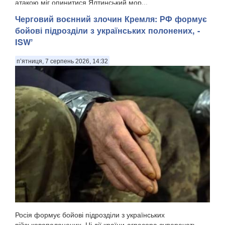
атакою міг опинитися Ялтинський мор...
Черговий воєнний злочин Кремля: ​РФ формує
бойові підрозділи з українських полонених, -
ISWʼ
п’ятниця, 7 серпень 2026, 14:32
Росія формує бойові підрозділи з українських
військовополонених. Ці дії країни-агресора суперечать