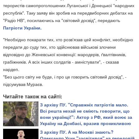
терористів самопроголошених Луганської і Донецької "народних
республік". Таку заяву він зробив на передвиборних дебатах на
"Радіо НВ", посилаючись на "світовий досвід", передають
Патріоти України.
"Необхідно покарати тих, хто розв'язав цей конфлікт, необхідно
передати до суду тих, хто здійснював військові злочини
відповідно до Женевської конвенції: мародерів, ґвалтівників,
грабіжників. А всіх інших солдатів - амністувати", - сказав
нардеп.
"Без цього світу не буде, і про це говорить світовий досвід", -
підсумував Мураєв.
Читайте також на сайті:
З архіву ПУ. "Справжніх патріотів мало.
Всі решта нехай не сміють говорити, що
вони українці!": Актор з РФ, який воює за
Україну на Донбасі, вразив проникливою
промовою
З архіву ПУ. А на Москві знають?
Олександр Усик "засвітився" на передовій