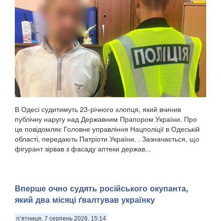
В Одесі судитимуть 23-річного хлопця, який вчинив
публічну наругу над Державним Прапором України. Про
це повідомляє Головне управління Нацполіції в Одеській
області, передають Патріоти України. . Зазначається, що
фігурант зірвав з фасаду аптеки держав...
Вперше очно судять російського окупанта,
який два місяці ґвалтував українку
п’ятниця, 7 серпень 2026, 15:14