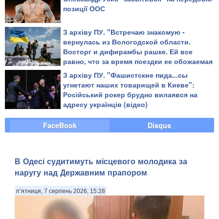
позиції ООС
З архіву ПУ. "Встречаю знакомую -
вернулась из Вологодской области.
Восторг и дифирамбы рашке. Ей все
равно, что за время поездки ее обожаемая
страна убила десяток ребят в той стране,
З архіву ПУ. "Фашистские пида...сы
где она живет", - блогер
угнетают наших товарищей в Киеве":
Російський рокер брудно вилаявся на
адресу українців (відео)
FaceBook
Disqus
В Одесі судитимуть місцевого молодика за
наругу над Державним прапором
п’ятниця, 7 серпень 2026, 15:28