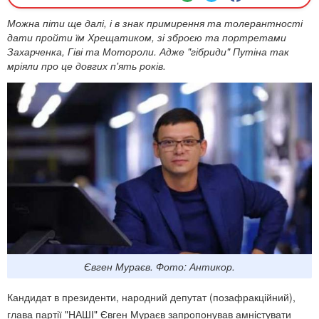
Можна піти ще далі, і в знак примирення та толерантності
дати пройти їм Хрещатиком, зі зброєю та портретами
Захарченка, Гіві та Мотороли. Адже "гібриди" Путіна так
мріяли про це довгих п'ять років.
Євген Мураєв. Фото: Антикор.
Кандидат в президенти, народний депутат (позафракційний),
глава партії "НАШІ" Євген Мураєв запропонував амністувати