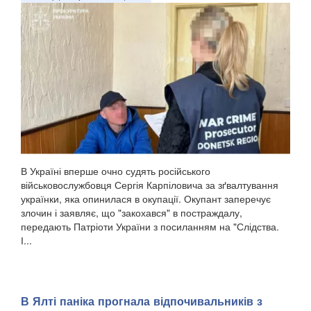
В Україні вперше очно судять російського
військовослужбовця Сергія Карпіловича за зґвалтування
українки, яка опинилася в окупації. Окупант заперечує
злочин і заявляє, що "закохався" в постраждалу,
передають Патріоти України з посиланням на "Слідства.
І...
​В Ялті паніка прогнала відпочивальників з