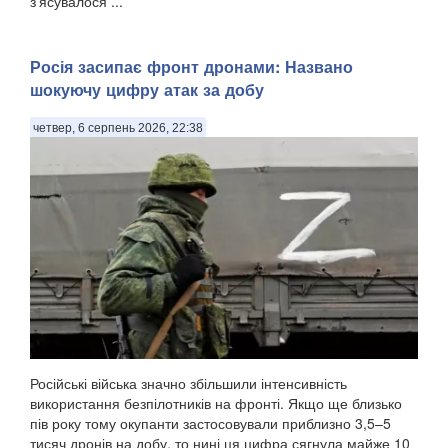
з'ясувалося ...
Росія засипає фронт дронами: Названо
шокуючу цифру атак за добу
четвер, 6 серпень 2026, 22:38
Російські війська значно збільшили інтенсивність
використання безпілотників на фронті. Якщо ще близько
пів року тому окупанти застосовували приблизно 3,5–5
тисяч дронів на добу, то нині ця цифра сягнула майже 10