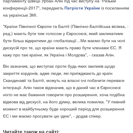
парламенту Швеції Урбан Алін під час виступу на "Ризькій
конференції-2017", передають
Патріоти України
із посиланням
на українські ЗМІ.
"Країни Північної Європи та Балтії (Північно-Балтійська вісімка, -
ред.) мають бути тим голосом у Євросоюзі, який закликатиме
бути більш відкритими до глобалізації…Ми маємо бути на чолі
дискусій про те, що країни мають право бути членами ЄС. Я
кажу про такі країни, як Україна і Молдова", - сказав Алін.
Він зазначив, що виступає проти будь-яких закликів щодо
закриття кордонів, адже люди, які приїжджають до країн
Скандинавії та Балтії, можуть на власні очі побачити переваги
інтеграції. Алін також відзначив, що в даний час в Євросоюзі
ніхто не має бажання говорити про розширення, хоча подібна
відмова від дискусії, на його думку, велика помилка. "У певний
момент в майбутньому буде хороший період для розширення
ЄС і ми маємо просувати цю ідею", - додав спікер.
Читайте також на сайті: