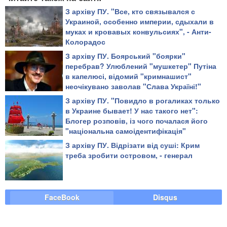
З архіву ПУ. "Все, кто связывался с
Украиной, особенно империи, сдыхали в
муках и кровавых конвульсиях", - Анти-
Колорадос
З архіву ПУ. Боярський "боярки"
перебрав? Улюблений "мушкетер" Путіна
в капелюсі, відомий "кримнашист"
неочікувано заволав "Слава Україні!"
З архіву ПУ. "Повидло в рогаликах только
в Украине бывает! У нас такого нет":
Блогер розповів, із чого почалася його
"національна самоідентифікація"
З архіву ПУ. Відрізати від суші: Крим
треба зробити островом, - генерал
FaceBook
Disqus