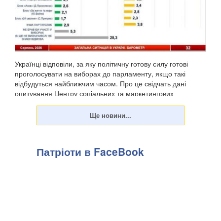
Українці відповіли, за яку політичну готову силу готові
проголосувати на виборах до парламенту, якщо такі
відбудуться найближчим часом. Про це свідчать дані
опитування Центру соціальних та маркетингових
досліджень "СОЦИС", передають Патріоти України. Т...
Патріоти в FaceBook