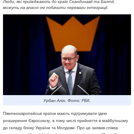
Люди, які приїжджають до країн Скандинавії та Балтії,
можуть на власні очі побачити переваги інтеграції.
Урбан Алін. Фото: РБК.
Північноєвропейські країни мають підтримувати ідею
розширення Євросоюзу, в тому числі прийняття в майбутньому
до складу блоку України та Молдови. Про це заявив спікер