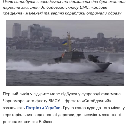
Після випробувань заводських та державних два бронекатери
нарешті зачислені до бойового складу ВМС. «Бойове
хрещення» маленькі та верткі кораблики отримали одразу
Перший вихід у відкрите море відбувся у супроводі флагмана
Чорноморського флоту ВМСУ – фрегата «Сагайдачний»,
зазначають
Патріоти України
. Група взяла курс до того місця у
територіальних водах нашої держави, де височіють захоплені
росіянами «вишки Бойка».