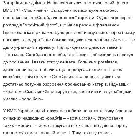
Загарбник не дрімав. Невдовзі з'явився протичовновий фрегат
ВМС РФ «Смєтливий». Загарбник повівся дуже нахабно,
наставивши на «Сагайдачного» свої гармати. Однак агресор не
розгледів "москітний флот", що йшов разом з флагманом.
Броньовані катери важко було розгледіти візуально, через низьку
посадку, а радари їх не бачили завдяки технологіям «Стелз». Це
дало українцям перевагу. Під прикриттям димової завіси з
«Гетьмана Сагайдачного» обидві «Гюрзи» наблизились впритул
до росіянина, і взяли того у лещата. Коли дим розвіявся,
здивований ворог побачив, що перебуває в оточенні трьох
кораблів, і крім гармат «Сагайдачного» на нього дивиться
достатньо потужне озброєння броньованих катерів. Піджавши
«хвоста» «Смєтливий» ретирувався, залишивши за українцями
умовне «поле бою».
У ВМС України під «Гюрзу» розробили новітню тактику бою для
сучасних надводних кораблів – «вовча зграя». Угруповання
таких «москитів» може атакувати великі цілі, не даючи ворогу
сконцетруватися на одній мішені. Таку тактику колись