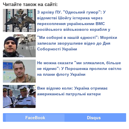
Читайте також на сайті:
З архіву ПУ. "Одеський гумор": У
відомстві Шойгу істерика через
перехоплення українськими ВМС
російського військового корабля у
Чорному морі
"Ми соборні в нашій єдності": Морпіхи
записали зворушливе відео до Дня
Соборності України
Не можна сказати "ми злякалися, більше
не підемо": У Порошенка пролили світло
на плани флоту України
Вже відомо коли: Україна отримає
американські патрульні катери
FaceBook
Disqus