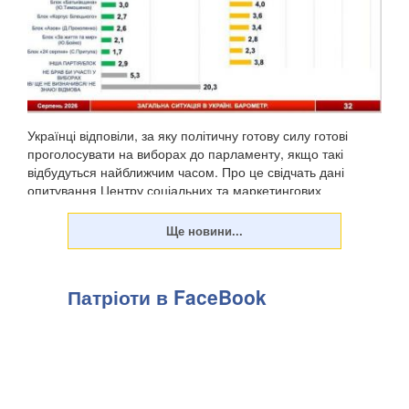
Українці відповіли, за яку політичну готову силу готові
проголосувати на виборах до парламенту, якщо такі
відбудуться найближчим часом. Про це свідчать дані
опитування Центру соціальних та маркетингових
досліджень "СОЦИС", передають Патріоти України. Т...
Патріоти в FaceBook