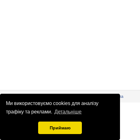
© Патріоти України 2026
Правова інформація
Реклама
Ми використовуємо cookies для аналізу
info
@
patrioty.org.ua
трафіку та реклами.
Детальніше
Приймаю