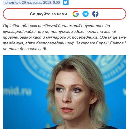
Twitter
понеділок, 26 листопад 2018, 0:00
Слідкуйте за нами
Офіційне обличчя російської дипломатії опустилося до
вульгарної лайки, що не припускає кодекс честі та звичаї
привілейованої касти міжнародних посередників. Однак це вже
тенденція, адже безпосередній шеф Захарової Сергій Лавров і
не таке дозволяв собі.