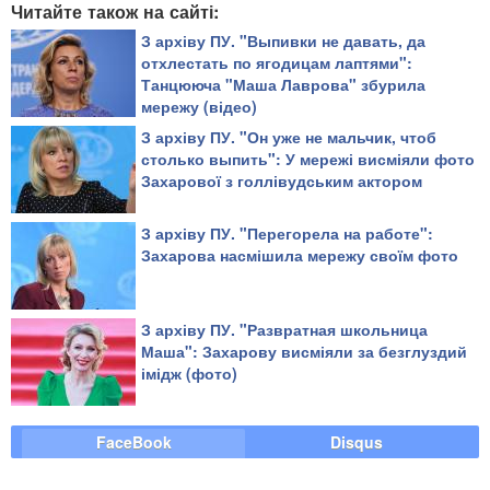
Читайте також на сайті:
З архіву ПУ. "Выпивки не давать, да
отхлестать по ягодицам лаптями":
Танцююча "Маша Лаврова" збурила
мережу (відео)
З архіву ПУ. "Он уже не мальчик, чтоб
столько выпить": У мережі висміяли фото
Захарової з голлівудським актором
З архіву ПУ. "Перегорела на работе":
Захарова насмішила мережу своїм фото
З архіву ПУ. "Развратная школьница
Маша": Захарову висміяли за безглуздий
імідж (фото)
FaceBook
Disqus