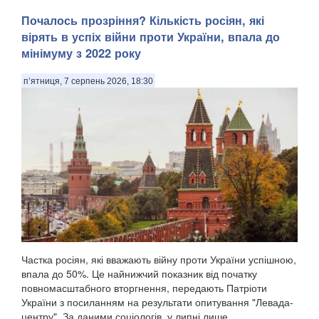
Почалось прозріння? Кількість росіян, які
вірять в успіх війни проти України, впала до
мінімуму з 2022 року
п’ятниця, 7 серпень 2026, 18:30
Частка росіян, які вважають війну проти України успішною,
впала до 50%. Це найнижчий показник від початку
повномасштабного вторгнення, передають Патріоти
України з посиланням на результати опитування "Левада-
центру". За даними соціологів, у липні лише...