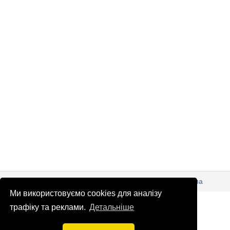
© Патріоти України 2026
Правова інформація
Реклама
Ми використовуємо cookies для аналізу
info
@
patrioty.org.ua
трафіку та реклами.
Детальніше