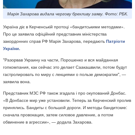
Марія Захарова видала чергову брехливу заяву. Фото: РБК.
Україна діє в Керченській протоці «бандитськими методами».
Про це заявила офіційний представник міністерства
закордонних справ РФ Марія Захарова, передають
Патріоти
України.
"Разорвав Украину на части, Порошенко и вся майданная
гопкомпания, как сейчас это делает Саакашвили, потом будут
гастролировать по миру с лекциями о пользе демократии", —
заявила вона.
Представник МЗС РФ також згадала і про окупований Донбас.
«В Донбассе мир уже установили. Теперь за Керченский пролив
принялись. Бандиты с большой дороги. И методы бандитские:
сначала провокация, затем силовое давление, а потом
обвинение в агрессии», — додала Захарова.