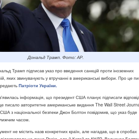
Дональд Трамп. Фото: АР.
льд Трамп підписав указ про введення санкцій проти іноземних
ій, яких звинувачують у втручанні в американські вибори. Про це п
передають
Патріоти України.
з'явилась інформація, що президент США планує підписати відпові
це писало авторитетне американське видання The Wall Street Journa
США з національної безпеки Джон Болтон повідомив, що указ буде
ближчим часом.
умент не містить назв конкретних країн, але нагадав, що в спробах
 підозрювали не лише Росію, але й Китай та КНДР. Водночас Болто