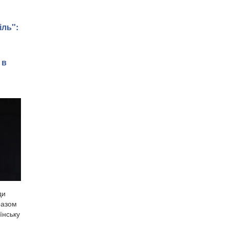
іль":
 в
ди
разом
їнську