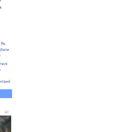
а
 Як
дбати
-
тилі
о
танії