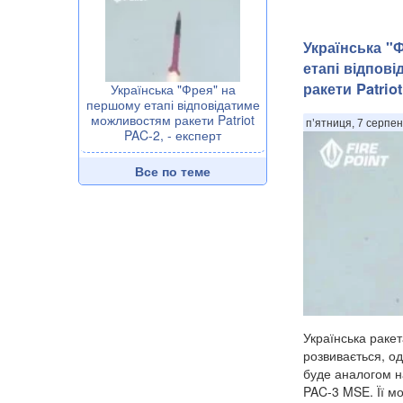
Українська "
етапі відпов
ракети Patriot
Українська "Фрея" на
першому етапі відповідатиме
можливостям ракети Patriot
п’ятниця, 7 серпен
PAC-2, - експерт
Все по теме
Українська раке
розвивається, о
буде аналогом на
PAC-3 MSE. Її мо