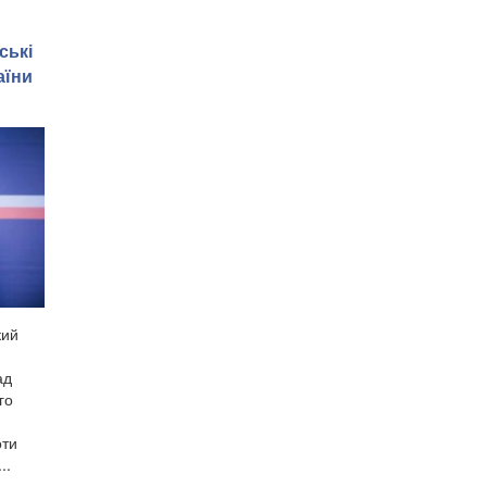
ські
аїни
кий
ад
го
оти
..