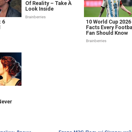
Of Reality – Take A
Look Inside
Brainberries
 6
10 World Cup 2026
d
Facts Every Footba
Fan Should Know
Brainberries
Never