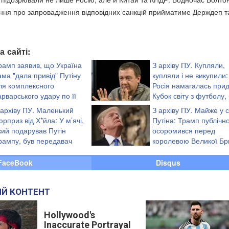
ння про запровадження відповідних санкцій прийматиме Держдеп т
а сайті:
рамп заявив, що Україна
З архіву ПУ. Купляли,
ама "дала привід" Путіну
купляли і не викупили:
ля комплексного
Росія намагалась при
арварського удару по її
Кубок світу з футболу, 
істах, а санкційний
Муждабаєв
 архіву ПУ. Маленький
З архіву ПУ. Майже у с
ора Грема назвав надто
юрприз від Х*йла: У м’ячі,
Путіна: Трамп публічн
ії
кий подарував Путін
осоромився перед
рампу, був передавач
королевою Великої Бри
(відео)
FaceBook
Disqus
Й КОНТЕНТ
Hollywood's
Inaccurate Portrayal