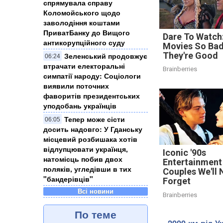
спрямувала справу
Коломойського щодо
заволодіння коштами
ПриватБанку до Вищого
Dare To Watch:
антикорупційного суду
Movies So Ba
They're Good
Зеленський продовжує
06:24
втрачати електоральні
Brainberries
симпатії народу: Соціологи
виявили поточних
фаворитів президентських
уподобань українців
Тепер може сісти
06:05
досить надовго: У Гданську
місцевий розбишака хотів
відлупцювати українця,
Iconic '90s
натомісць побив двох
Entertainment
поляків, угледівши в тих
Couples We'll 
"бандерівців"
Forget
Всі новини
Brainberries
По теме