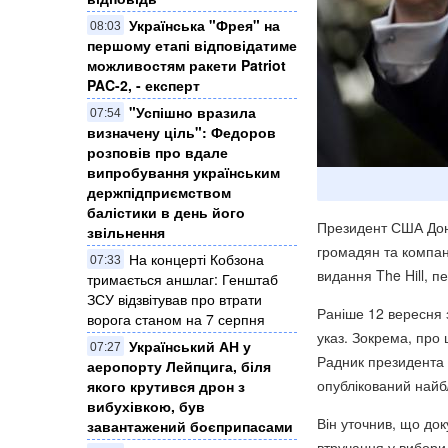
Українська "Фрея" на
08:03
першому етапі відповідатиме
можливостям ракети Patriot
PAC-2, - експерт
"Успішно вразила
07:54
визначену ціль": Федоров
розповів про вдале
випробування українським
держпідприємством
балістики в день його
Президент США Дона
звільнення
громадян та компан
На концерті Кобзона
07:33
видання The Hill, 
тримається аншлаг: Генштаб
ЗСУ відзвітував про втрати
Раніше 12 вересня 
ворога станом на 7 серпня
указ. Зокрема, про 
Український АН у
07:27
Радник президента 
аеропорту Лейпцига, біля
опублікований най
якого крутився дрон з
вибухівкою, був
Він уточнив, що док
завантажений боєприпасами
втручання у вибори