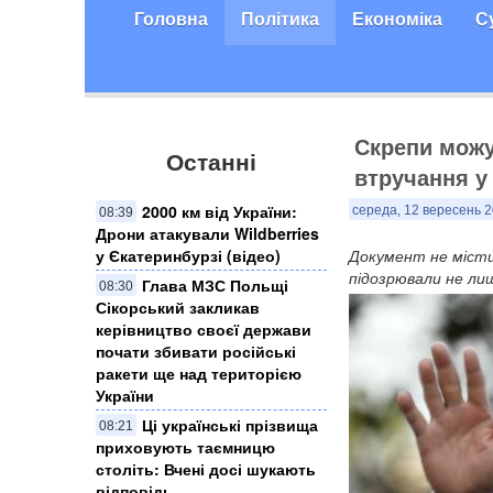
Головна
Політика
Економіка
С
Скрепи можут
Останні
втручання у
2000 км від України:
середа, 12 вересень 2
08:39
Дрони атакували Wildberries
у Єкатеринбурзі (відео)
Документ не місти
підозрювали не ли
Глава МЗС Польщі
08:30
Сікорський закликав
керівництво своєї держави
почати збивати російські
ракети ще над територією
України
Ці українські прізвища
08:21
приховують таємницю
століть: Вчені досі шукають
відповідь