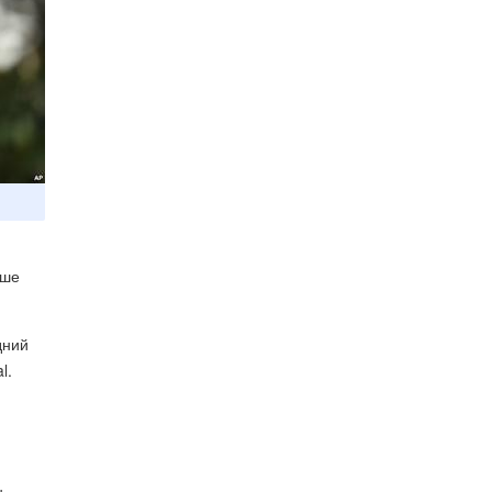
ише
дний
l.
н