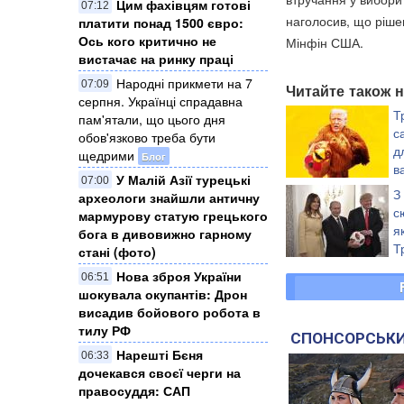
Цим фахівцям готові
07:12
наголосив, що ріше
платити понад 1500 євро:
Ось кого критично не
Мінфін США.
вистачає на ринку праці
Народні прикмети на 7
07:09
Читайте також н
серпня. Українці спрадавна
Т
пам'ятали, що цього дня
с
обов'язково треба бути
д
щедрими
Блог
в
У Малій Азії турецькі
07:00
м
З
археологи знайшли античну
законопроєкт сенат
с
мармурову статую грецького
жорстоким щодо Рос
я
бога в дивовижно гарному
Т
стані (фото)
Нова зброя України
06:51
шокувала окупантів: Дрон
висадив бойового робота в
тилу РФ
СПОНСОРСЬКИ
Нарешті Бєня
06:33
дочекався своєї черги на
правосуддя: САП