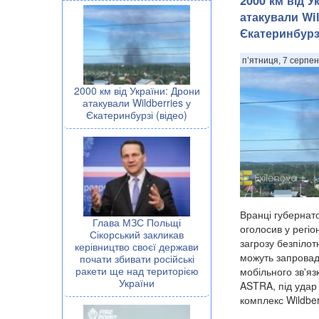
2000 км від У
атакували Wil
Єкатеринбурзі
п’ятниця, 7 серпен
2000 км від України: Дрони
атакували Wildberries у
Єкатеринбурзі (відео)
Вранці губернат
Глава МЗС Польщі
оголосив у регіо
Сікорський закликав
загрозу безпілот
керівництво своєї держави
можуть запрова
почати збивати російські
ракети ще над територією
мобільного зв'яз
України
ASTRA, під удар
комплекс Wildberr