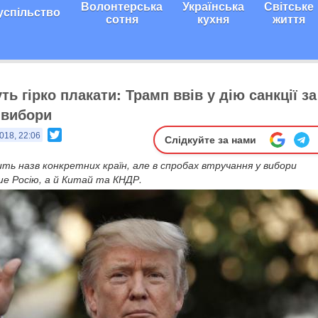
Волонтерська
Українська
Світське
успільство
сотня
кухня
життя
ь гірко плакати: Трамп ввів у дію санкції за
 вибори
Twitter
018, 22:06
Слідкуйте за нами
ть назв конкретних країн, але в спробах втручання у вибори
ше Росію, а й Китай та КНДР.