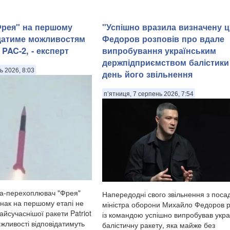
Фрея" на першому
"Успішно вразила визначену ц
ідатиме можливостям
Федоров розповів про вдале
 PAC-2, - експерт
випробування українським
держпідприємством балістики
ь 2026, 8:03
день його звільнення
п’ятниця, 7 серпень 2026, 7:54
та-перехоплювач "Фрея"
Напередодні свого звільнення з поса
днак на першому етапі не
міністра оборони Михайло Федоров 
йсучаснішої ракети Patriot
із командою успішно випробував укра
жливості відповідатимуть
балістичну ракету, яка майже без