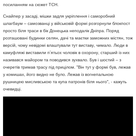
посиланням на сюжет ТСН.
Снайпер у засаді, мішки задля укріплення і саморобний
шлагбаум – самозванці у військовій формі розгорнули блокпост
просто біля траси в бік Донецька неподалік Дніпра. Поряд
розташовані будинки селян, дачі та маєтки заможних містян, тож
версій, чому невідомі влаштували тут виставу, чимало. Люди в
камуфляжі виставили п’ятьох чоловік в охорону, старший із них
називався майором та поводився зухвало. Був і шостий – з
очеретів тримав трасу під прицілом. "Він тут у формі був, лежав
у комишах, його видно не було. Лежав із вогнепальною
рушницею мисливською та купа патронів біля нього", - кажуть
очевидці.