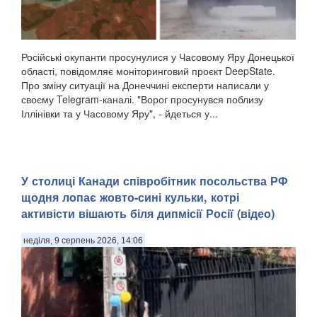
Російські окупанти просунулися у Часовому Яру Донецької
області, повідомляє моніторинговий проєкт DeepState.
Про зміну ситуації на Донеччині експерти написали у
своєму Telegram-каналі. "Ворог просунувся поблизу
Іллінівки та у Часовому Яру", - йдеться у...
У столиці Канади співробітник посольства РФ
щодня лопає жовто-сині кульки, котрі
активісти вішають біля дипмісії Росії (відео)
неділя, 9 серпень 2026, 14:06