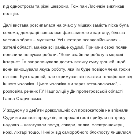
під одностроєм та різні шеврони. Тож пан Лисичкін викликав
поліцію.
Далі вистава розсипалася на очах: у мішках замість піска була
солома, декорації виявилися фальшивкою з картону, більша
частина зброя – муляжем. Усі шестеро псевдовійськових –
жителі області, майже всі раніше судимі. Причини своєї появи
пояснили пошуком роботи. "Вони знайшли роботу в мережі
інтернет. Їм запропонували досить велику суму грошей, щоб
вони виношували якусь роботу, яка їм буде повідомлена трохи
пізніше. Був старший, але отримував він вказівки телефоном від
іншого чоловіка. Цього чоловіка ми зараз встановлюємо", -
розповіла речник ГУ Нацполіціі у Дніпропетровській області
Ганна Старчевська.
У жодному з дев’яти довколишніх сіл провокаторів не впізнали.
Судячи з запасів продуктів, непрохані гості прибули на трасу
надовго – наготували посуд, сокири, пилки, електрошокери,
ножі, ліхтарі тощо. Нині ж від саморобного блокпосту лишилися