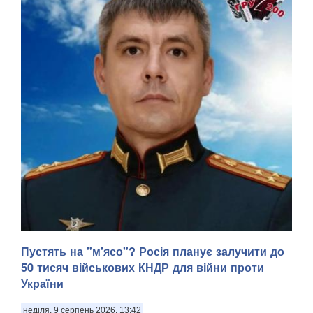
Пустять на "м'ясо"? Росія планує залучити до
50 тисяч військових КНДР для війни проти
України
неділя, 9 серпень 2026, 13:42