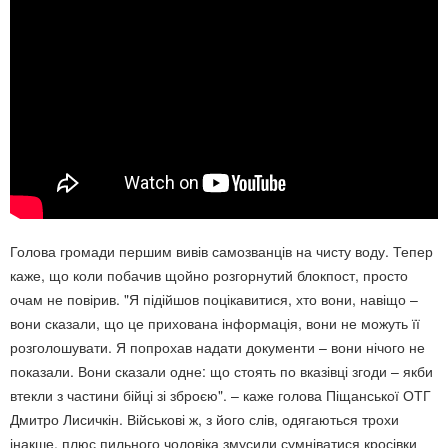
Голова громади першим вивів самозванців на чисту воду. Тепер
каже, що коли побачив щойно розгорнутий блокпост, просто
очам не повірив. "Я підійшов поцікавитися, хто вони, навіщо –
вони сказали, що це прихована інформація, вони не можуть її
розголошувати. Я попрохав надати документи – вони нічого не
показали. Вони сказали одне: що стоять по вказівці згоди – якби
втекли з частини бійці зі зброєю". – каже голова Піщанської ОТГ
Дмитро Лисичкін. Військові ж, з його слів, одягаються трохи
інакше, плюс пильного чоловіка змусили сумніватися кросівки