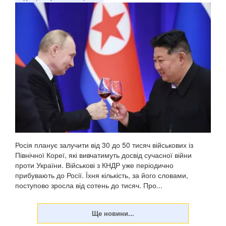
У Донецькій області українська армія ліквідувала
російського офіцера, полковника ЗС РФ Сергія Хвалова.
Ворожий військовий раніше двічі служив у Сирії, сприяючи
диктаторському режиму Башара Асада, передають
Патріоти України. Про це повідомив військовосл...
Росія планує залучити від 30 до 50 тисяч військових із
Північної Кореї, які вивчатимуть досвід сучасної війни
проти України. Військові з КНДР уже періодично
прибувають до Росії. Їхня кількість, за його словами,
поступово зросла від сотень до тисяч. Про...