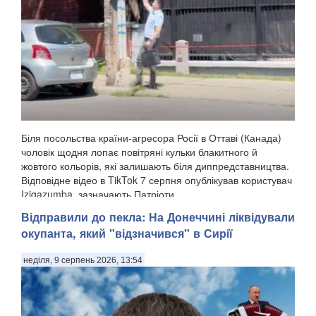
Біля посольства країни-агресора Росії в Оттаві (Канада)
чоловік щодня лопає повітряні кульки блакитного й
жовтого кольорів, які залишають біля диппредставництва.
Відповідне відео в TikTok 7 серпня опублікував користувач
Izigazumba, зазначають Патріоти ...
Відправили до пекла: На Донеччині ліквідували
окупанта, який "відзначився" в Сирії
неділя, 9 серпень 2026, 13:54