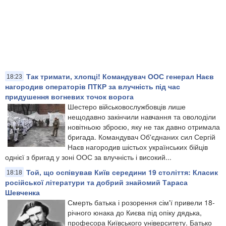
Так тримати, хлопці! Командувач ООС генерал Наєв
18:23
нагородив операторів ПТКР за влучність під час
придушення вогневих точок ворога
Шестеро військовослужбовців лише
нещодавно закінчили навчання та оволоділи
новітньою зброєю, яку не так давно отримала
бригада. Командувач Об'єднаних сил Сергій
Наєв нагородив шістьох українських бійців
однієї з бригад у зоні ООС за влучність і високий...
Той, що оспівував Київ середини 19 століття: Класик
18:18
російської літератури та добрий знайомий Тараса
Шевченка
Смерть батька і розорення сім'ї привели 18-
річного юнака до Києва під опіку дядька,
професора Київського університету. Батько