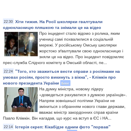
Хіти тижня. На Росії школярки гвалтували
22:30
однокласницю пляшкою та знімали це на відео
Про інцидент стало відомо з ролика, яким
учениці самі похвалилися в соціальній
мережі. У російському Омську школярки
жорстоко зґвалтували свою однокласницю і
зняли це на відео. Про інцидент повідомляє
прес-служба Слідчого комітету в Омській області, пе...
"Того, хто зважиться вести справи з росіянами на
22:24
умовах росіян, просто викинуть з вікна", - Клімкін про
нового президента України
Блог
На думку міністра, новому лідеру
«доведеться рахуватися з думкою українців».
Напрям зовнішньої політики України не
зміниться з обранням нового глави держави,
вважає міністр закордонних справ країни
Павло Клімкін. Він нагадав, що курс на вступ в ЄС і НА...
Істерія скреп: Кікабідзе одним фото "порвав"
22:14