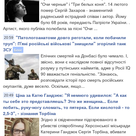
"Очи черные" і "Три белых коня". 14 лютого
помер Сергій Захаров - знаменитий
радянський естрадний співак і актор. Йому
було 68 років, передають Патріоти України. .
Артист, якого публіка полюбила за пісні "Очи ...
"Патологоанатоми довго реготали, коли побачили
20:59
труп": П'яні російські військові "знищили" згорілий танк
ЗСУ
Блог
Епічних смертей на Донбасі було чимало. І,
звісно, вони є наслідком повної відсутності
розуму у путінських наймитів, адже у Росії IQ
90 вважається геніальністю. "Зізнаюсь,
розповідати історії про смерть російських
окупантів, дуже весело. Оскільки, якщо...
Ціна за Катю Гандзюк: "Я немного удивился: "А как
20:49
ты себе это представляешь? Это же женщина... Если
побить, руку-ногу сломать, то пятерка. Если кислотой - то
2,5-3", - зізнання Торбіна
Згідно зі свідченнями підозрюваного в
убивстві співробітниці Херсонської міськради
Катерини Гандзюк Сергія Торбіна, вбивати