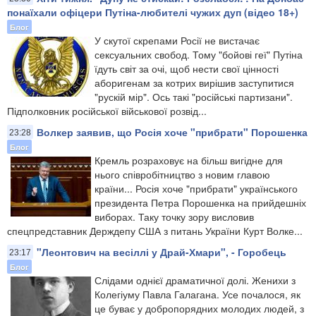
понаїхали офіцери Путіна-любителі чужих дуп (відео 18+)
Блог
У скутої скрепами Росії не вистачає
сексуальних свобод. Тому "бойові геї" Путіна
їдуть світ за очі, щоб нести свої цінності
аборигенам за котрих вирішив заступитися
"рускій мір". Ось такі "російські партизани".
Підполковник російської військової розвід...
Волкер заявив, що Росія хоче "прибрати" Порошенка
23:28
Блог
Кремль розраховує на більш вигідне для
нього співробітництво з новим главою
країни... Росія хоче "прибрати" українського
президента Петра Порошенка на прийдешніх
виборах. Таку точку зору висловив
спецпредставник Держдепу США з питань України Курт Волке...
"Леонтович на весіллі у Драй-Хмари", - Горобець
23:17
Блог
Слідами однієї драматичної долі. Женихи з
Колегіуму Павла Галагана. Усе почалося, як
це буває у добропорядних молодих людей, з