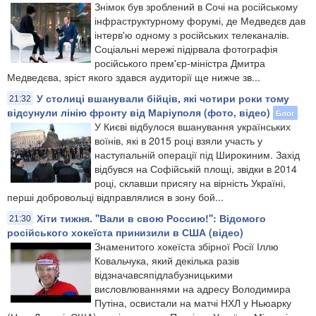
Знімок був зроблений в Сочі на російському
інфраструктурному форумі, де Медведєв дав
інтерв'ю одному з російських телеканалів.
Соціальні мережі підірвала фотографія
російського прем'єр-міністра Дмитра
Медведєва, зріст якого здався аудиторії ще нижче зв...
У столиці вшанували бійців, які чотири роки тому
21:32
відсунули лінію фронту від Маріуполя (фото, відео)
Блог
У Києві відбулося вшанування українських
воїнів, які в 2015 році взяли участь у
наступальній операції під Широкиним. Захід
відбувся на Софійській площі, звідки в 2014
році, склавши присягу на вірність Україні,
перші добровольці відправлялися в зону бой...
Хіти тижня. ''Вали в свою Россию!'': Відомого
21:30
російського хокеїста принизили в США (відео)
Знаменитого хокеїста збірної Росії Іллю
Ковальчука, який декілька разів
відзначавсяпідлабузницькими
висловлюваннями на адресу Володимира
Путіна, освистали на матчі НХЛ у Ньюарку