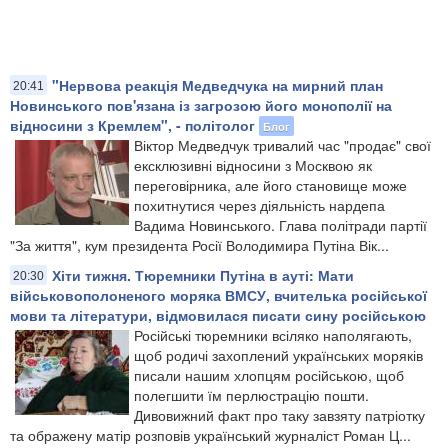
"Нервова реакція Медведчука на мирний план
20:41
Новинського пов'язана із загрозою його монополії на
відносини з Кремлем", - політолог
Блог
Віктор Медведчук тривалий час "продає" свої
ексклюзивні відносини з Москвою як
переговірника, але його становище може
похитнутися через діяльність нардепа
Вадима Новинського. Глава політради партії
"За життя", кум президента Росії Володимира Путіна Вік...
Хіти тижня. Тюремники Путіна в ауті: Мати
20:30
військовополоненого моряка ВМСУ, вчителька російської
мови та літератури, відмовилася писати сину російською
Російські тюремники всіляко наполягають,
щоб родичі захоплений українських моряків
писали нашим хлопцям російською, щоб
полегшити їм перлюстрацію пошти.
Дивовижний факт про таку завзяту патріотку
та ображену матір розповів український журналіст Роман Ц...