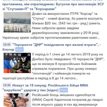
противника, ніж оприлюднено: Бутусов про мисливців ЗСУ
зі "Стугнами-П" та "Корсарами"
Дозвіл на використання ПТРК "Корсар" та
"Стугна" - новий фактор, бо ракети коштують
близько $20 тис. (543 тис грн - ред.) ракета.
Ними озброїли армію завдяки
держоборонному замовленню у 2018 році.
Українську армію озброїли протитанковими ракетними комп...
"Терористи ''ДНР'' повідомили про великі втрати", -
19:45
блогер
Блог
У період із 1 січня до 14 лютого 2019 року на
Донбасі було ліквідовано 15 терористів "ДНР",
ще як мінімум 8 проросійських бойовиків
отримали поранення. При цьому семеро
"ополченців" і найманців померли на
території республіки в період із 8 до 14 лютого...
Нокаут за 15 секунд: Російського бійця ММА
19:36
"вирубили" ударом у пах (відео)
Блог
Російський боєць змішаних єдиноборств
(ММА) Сергій Харитонов потрапив до лікарні
після міцного удару в пах від американця