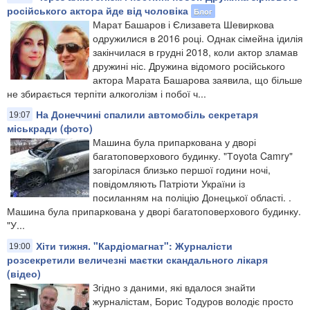
російського актора йде від чоловіка
Блог
Марат Башаров і Єлизавета Шевиркова
одружилися в 2016 році. Однак сімейна ідилія
закінчилася в грудні 2018, коли актор зламав
дружині ніс. Дружина відомого російського
актора Марата Башарова заявила, що більше
не збирається терпіти алкоголізм і побої ч...
На Донеччині спалили автомобіль секретаря
19:07
міськради (фото)
Машина була припаркована у дворі
багатоповерхового будинку. "Тoyota Camry"
загорілася близько першої години ночі,
повідомляють Патріоти України із
посиланням на поліцію Донецької області. .
Машина була припаркована у дворі багатоповерхового будинку.
"У...
Хіти тижня. "Кардіомагнат": Журналісти
19:00
розсекретили величезні маєтки скандального лікаря
(відео)
Згідно з даними, які вдалося знайти
журналістам, Борис Тодуров володіє просто