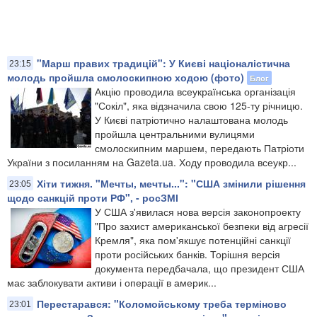
"Марш правих традицій": У Києві націоналістична
23:15
молодь пройшла смолоскипною ходою (фото)
Блог
Акцію проводила всеукраїнська організація
"Сокіл", яка відзначила свою 125-ту річницю.
У Києві патріотично налаштована молодь
пройшла центральними вулицями
смолоскипним маршем, передають Патріоти
України з посиланням на Gazeta.ua. Ходу проводила всеукр...
Хіти тижня. "Мечты, мечты...": "США змінили рішення
23:05
щодо санкцій проти РФ", - росЗМІ
У США з'явилася нова версія законопроекту
"Про захист американської безпеки від агресії
Кремля", яка пом'якшує потенційні санкції
проти російських банків. Торішня версія
документа передбачала, що президент США
має заблокувати активи і операції в америк...
Перестарався: "Коломойському треба терміново
23:01