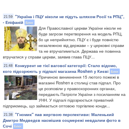
"Україна і ПЦУ ніколи не підуть шляхом Росії та РПЦ",
21:59
- Епіфаній
Блог
Для Православної церкви України ніколи не
буде загрози перетворення на модель РПЦ,
бо це неприйнятно. ПЦУ є і буде повністю
незалежною від держави – у церковні справи
та не втручатиметься. Держава не повинна
втручатися у справи церкви, заявив глава ПЦУ...
Конкурент не тієї вагової категорії: Стало відомо,
21:48
кого підозрюють у підпалі магазина Roshen у Києві
Блог
Причиною виникнення 15 лютого пожежі в
магазині Roshen в столиці став підпал. Про
це розповіли у правоохоронних органах,
передають Патріоти України з посиланням на
УНН. У підпалі підозрюється приватний
підприємець, що займається оптовою торгівлею конди...
"Гномик" пав жертвою перспективи: Маленький
21:38
Дмитро Медведєв насмішив соцмережі невдалим фото в
Сочі
Блог