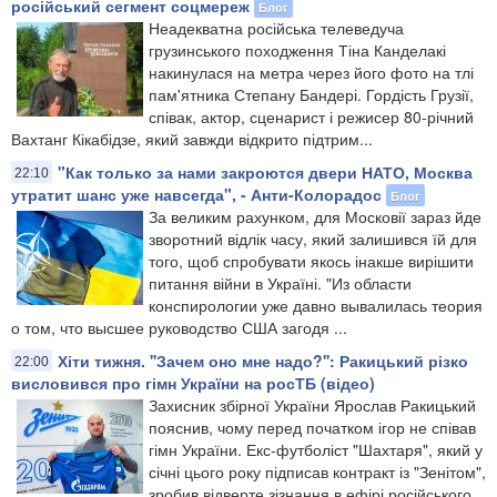
російський сегмент соцмереж
Блог
Неадекватна російська телеведуча
грузинського походження Тіна Канделакі
накинулася на метра через його фото на тлі
пам'ятника Степану Бандері. Гордість Грузії,
співак, актор, сценарист і режисер 80-річний
Вахтанг Кікабідзе, який завжди відкрито підтрим...
"Как только за нами закроются двери НАТО, Москва
22:10
утратит шанс уже навсегда", - Анти-Колорадос
Блог
За великим рахунком, для Московії зараз йде
зворотний відлік часу, який залишився їй для
того, щоб спробувати якось інакше вирішити
питання війни в Україні. "Из области
конспирологии уже давно вывалилась теория
о том, что высшее руководство США загодя ...
Хіти тижня. ''Зачем оно мне надо?'': Ракицький різко
22:00
висловився про гімн України на росТБ (відео)
Захисник збірної України Ярослав Ракицький
пояснив, чому перед початком ігор не співав
гімн України. Екс-футболіст "Шахтаря", який у
січні цього року підписав контракт із "Зенітом",
зробив відверте зізнання в ефірі російського