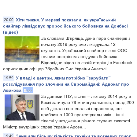
Хіти тижня. У мережі показали, як український
20:00
снайпер ліквідовує проросійського бойовика на Донбасі
(відео)
За словами Штірліца, дана пара снайперів з
початку 2019 року вже ліквідувала 12
окупантів. Український снайпер в зоні ООС
точним пострілом ліквідував бойовика.
Відповідне відео на своїй сторінці в Facebook
оприлюднив офіцер Збройних Сил України Анатолі...
У владі є центри, яким потрібно "зарубати"
19:59
розслідування про злочини на Євромайдані: Адвокат про
Авакова
Блог
За даними ГПУ, в січні – лютому 2014 року в
Києві загинуло 78 мітингувальників, понад 200
осіб дістало вогнепальні поранення, ще
приблизно 1000 протестувальників – інші
тілесні ушкодження різного ступеня тяжкості.
Міністр внутрішніх справ України Арсен...
Знищили більшу кількість техніки та вогневих точок
19:49