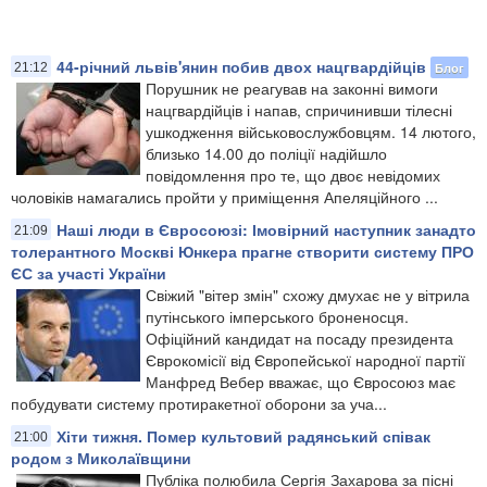
44-річний львів'янин побив двох нацгвардійців
Блог
21:12
Порушник не реагував на законні вимоги
нацгвардійців і напав, спричинивши тілесні
ушкодження військовослужбовцям. 14 лютого,
близько 14.00 до поліції надійшло
повідомлення про те, що двоє невідомих
чоловіків намагались пройти у приміщення Апеляційного ...
Наші люди в Євросоюзі: Імовірний наступник занадто
21:09
толерантного Москві Юнкера прагне створити систему ПРО
ЄС за участі України
Свіжий "вітер змін" схожу дмухає не у вітрила
путінського імперського броненосця.
Офіційний кандидат на посаду президента
Єврокомісії від Європейської народної партії
Манфред Вебер вважає, що Євросоюз має
побудувати систему протиракетної оборони за уча...
Хіти тижня. Помер культовий радянський співак
21:00
родом з Миколаївщини
Публіка полюбила Сергія Захарова за пісні