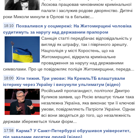
Лєскова працював чиновником кримінальної
палати і заслужив родове дворянство. Дитячі
роки Миколи минули в Орлові та в батьківс...
Похвалився у соцмережі: На Житомирщині чоловіка
18:10
судитимуть за наругу над державним прапором
Санкція статті передбачає відповідальність у
вигляді як штрафу, так і піврічного арешту.
Нацполіція у місті Коростень, що на
Житомирщині, відкрила кримінальне
провадження за наругу над державними
символами. Про це повідомляє поліція Житомирщини, переда...
Хіти тижня. Три умови: На КремльТБ влаштували
18:00
істерику через Україну і висунули ультиматум (відео)
Російський пропагандист, політолог Дмитро
Куликов заявив, що Росію влаштує тільки така
незалежна Україна, яка виконає три її ключові
умови, повідомляють Патріоти України. Однак
всі вони зводяться до того, що незалежність
держави збережеться тільки форм...
Карма? У Санкт-Петербурзі обрушився університет,
17:58
під завалами десятки людей (відео)