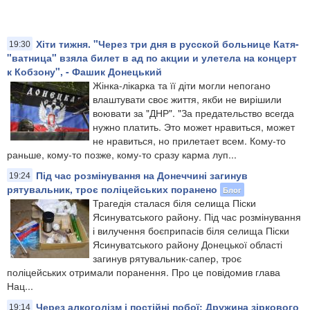
Хіти тижня. "Через три дня в русской больнице Катя-
19:30
"ватница" взяла билет в ад по акции и улетела на концерт
к Кобзону", - Фашик Донецький
Жінка-лікарка та її діти могли непогано
влаштувати своє життя, якби не вирішили
воювати за "ДНР". "За предательство всегда
нужно платить. Это может нравиться, может
не нравиться, но прилетает всем. Кому-то
раньше, кому-то позже, кому-то сразу карма луп...
Під час розмінування на Донеччині загинув
19:24
рятувальник, троє поліцейських поранено
Блог
Трагедія сталася біля селища Піски
Ясинуватського району. Під час розмінування
і вилучення боєприпасів біля селища Піски
Ясинуватського району Донецької області
загинув рятувальник-сапер, троє
поліцейських отримали поранення. Про це повідомив глава
Нац...
Через алкоголізм і постійні побої: Дружина зіркового
19:14