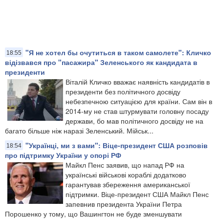
"Я не хотел бы очутиться в таком самолете": Кличко
18:55
відізвався про "пасажира" Зеленського як кандидата в
президенти
​Віталій Кличко вважає наявність кандидатів в
президенти без політичного досвіду
небезпечною ситуацією для країни. Сам він в
2014-му не став штурмувати головну посаду
держави, бо мав політичного досвіду не на
багато більше ніж наразі Зеленський. Мійськ...
"Українці, ми з вами": Віце-президент США розповів
18:54
про підтримку України у опорі РФ
Майкл Пенс заявив, що напад РФ на
українські військові кораблі додатково
гарантував збереження американської
підтримки. Віце-президент США Майкл Пенс
запевнив президента України Петра
Порошенко у тому, що Вашингтон не буде зменшувати