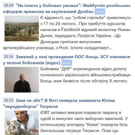
"На іспити у бойових умовах": ​Майбутніх російських
20:29
офіцерів привезли на окупований Донбас
Блог
Є відомості, що "учбові стрільби" триватимуть
з 17 по 24 лютого.​. Про прибуття курсантів
написав в Facebook відомий волонтер Роман
Доник, передають Патріоти України. «До
Донецька приїхали випускники
артилерійського училища, з Росії. Іспити складатимут...
Зниклий у зоні проведення ООС боєць ЗСУ опинився
20:14
у полоні бойовиків (відео)
Блог
Бойовики "ДНР" оприлюднили відео допиту
полоненого українського військовослужбовця.
Боєць зник безвісти після обстрілу 9 лютого.
Знак чи збіг? В Ялті померла знаменита Юліна
20:10
"передвиборча" Тигрюля
ЮВТ активно використовувала тварину в
одній із минулих своїх виборчих кампаній. У
ялтинському зоопарку "Казка" померла біла
бенгальська тигриця Тигрюля. Поки що