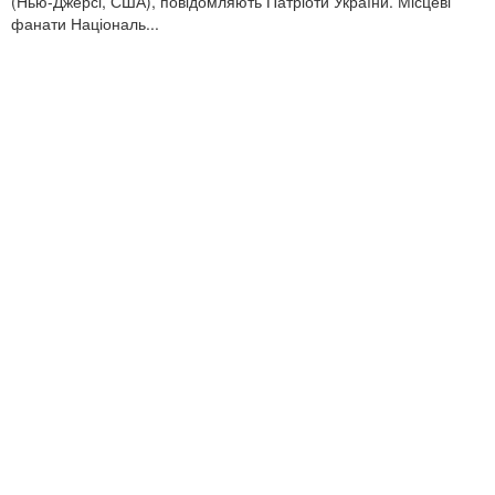
(Нью-Джерсі, США), повідомляють Патріоти України. Місцеві
фанати Національ...