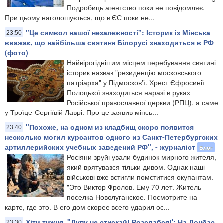
Подробиць агентство поки не повідомляє.
При цьому наголошується, що в ЄС поки не...
"Це символ нашої незалежності": Історик із Мінська
23:50
вважає, що найбільша святиня Білорусі знаходиться в РФ
(фото)
Найвірогіднішим місцем перебування святині
історик назвав "резиденцію московського
патріарха" у Підмосков'ї. Хрест Єфросинії
Полоцької знаходиться наразі в руках
Російської православної церкви (РПЦ), а саме
у Троїце-Сергіївій Лаврі. Про це заявив мінсь...
"Похоже, на одном из кладбищ скоро появится
23:40
несколько могил курсантов одного из Санкт-Петербургских
артиллерийских учебных заведений РФ", - журналіст
Блог
Росіяни зруйнували будинок мирного жителя,
який врятувався тільки дивом. Однак наші
військові вже встигли помститися окупантам.
"Это Виктор Фролов. Ему 70 лет. Житель
поселка Новолуганское. Посмотрите на
карте, где это. В его дом скорее всего ударил ос...
Хіти тижня. "Дупу не стискай! Розслабся!': На Донбас
23:30