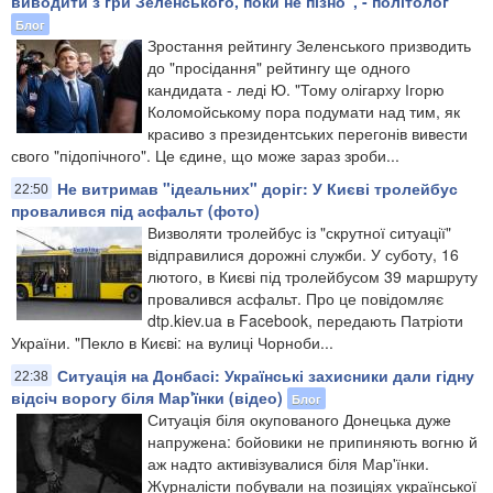
виводити з гри Зеленського, поки не пізно", - політолог
Блог
​Зростання рейтингу Зеленського призводить
до "просідання" рейтингу ще одного
кандидата - леді Ю. "Тому олігарху Ігорю
Коломойському пора подумати над тим, як
красиво з президентських перегонів вивести
свого "підопічного". Це єдине, що може зараз зроби...
Не витримав "ідеальних" доріг: У Києві тролейбус
22:50
провалився під асфальт (фото)
Визволяти тролейбус із "скрутної ситуації"
відправилися дорожні служби. У суботу, 16
лютого, в Києві під тролейбусом 39 маршруту
провалився асфальт. Про це повідомляє
dtp.kiev.ua в Facebook, передають Патріоти
України. "Пекло в Києві: на вулиці Чорноби...
Ситуація на Донбасі: Українські захисники дали гідну
22:38
відсіч ворогу біля Мар'їнки (відео)
Блог
Ситуація біля окупованого Донецька дуже
напружена: бойовики не припиняють вогню й
аж надто активізувалися біля Мар'їнки.
Журналісти побували на позиціях української