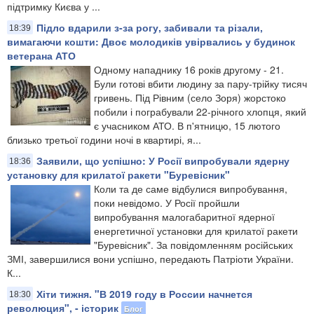
підтримку Києва у ...
Підло вдарили з-за рогу, забивали та різали,
18:39
вимагаючи кошти: Двоє молодиків увірвались у будинок
ветерана АТО
Одному нападнику 16 років другому - 21.
Були готові вбити людину за пару-трійку тисяч
гривень. Під Рівним (село Зоря) жорстоко
побили і пограбували 22-річного хлопця, який
є учасником АТО. В п'ятницю, 15 лютого
близько третьої години ночі в квартирі, я...
Заявили, що успішно: У Росії випробували ядерну
18:36
установку для крилатої ракети "Буревісник"
Коли та де саме відбулися випробування,
поки невідомо. У Росії пройшли
випробування малогабаритної ядерної
енергетичної установки для крилатої ракети
"Буревісник". За повідомленням російських
ЗМІ, завершилися вони успішно, передають Патріоти України.
К...
Хіти тижня. "В 2019 году в России начнется
18:30
революция", - історик
Блог