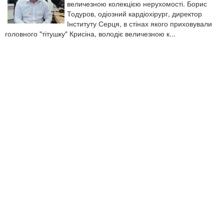
величезною колекцією нерухомості. Борис
Тодуров, одіозний кардіохірург, директор
Інституту Серця, в стінах якого приховували
головного "тітушку" Крисіна, володіє величезною к...