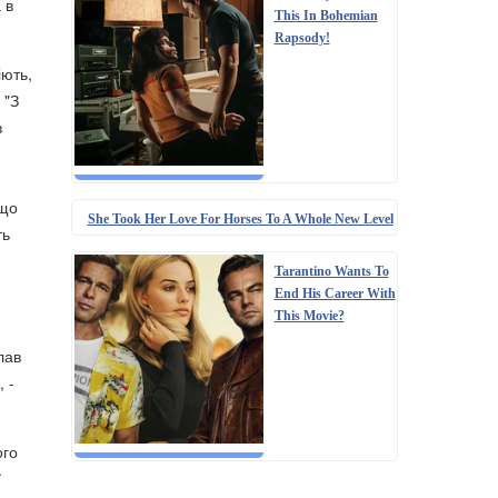
 в
This In Bohemian
Rapsody!
іють,
 "З
в
 що
She Took Her Love For Horses To A Whole New Level
ть
Tarantino Wants To
End His Career With
This Movie?
.
лав
 -
ого
ї