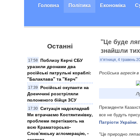
Головна
Політика
Економіка
С
"Це буде ляп
Останні
знайшли тих
Поблизу Керчі СБУ
п’ятниця, 4 травень 2
17:58
уразили дронами два
російські патрульні кораблі:
Російська агресія в
"Балаклава" та "Керч"
Російські окупанти на
17:39
Доенччині розстріляли
Л
полоненого бійця ЗСУ
Президенти Казахст
Ситуація надскладна6
17:30
Ми втрачаємо Костянтинівку,
все не будуть прис
проблеми перетікають на
Патріоти України
.
всю Краматорсько-
Слов'янську агломерацію, -
"Це природно ляпас.
експерт