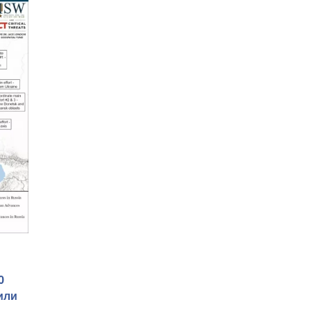
еного
0
или