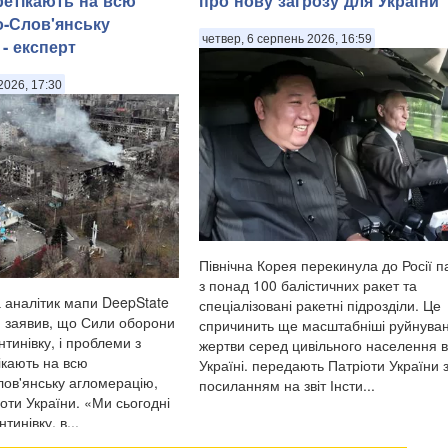
етікають на всю
про нову загрозу для України
прокуратури. . Зазначається, що 22 
-Слов'янську
2026 року ворог атакував позиції ЗСУ .
четвер, 6 серпень 2026, 16:59
- експерт
2026, 17:30
Північна Корея перекинула до Росії п
з понад 100 балістичних ракет та
а аналітик мапи DeepState
спеціалізовані ракетні підрозділи. Це
 заявив, що Сили оборони
спричинить ще масштабніші руйнуван
тинівку, і проблеми з
жертви серед цивільного населення в
кають на всю
Україні. передають Патріоти України 
ов'янську агломерацію,
посиланням на звіт Інсти...
оти України. «Ми сьогодні
тинівку, в...