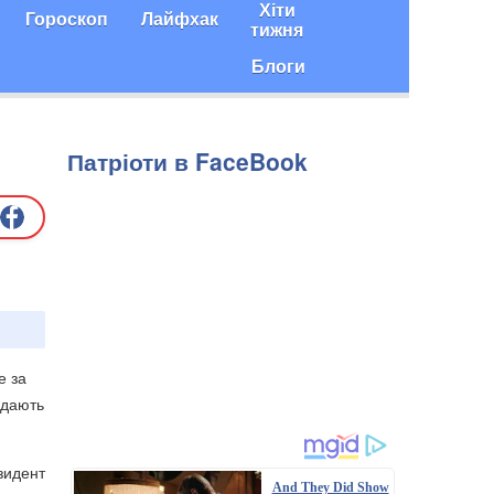
Хіти
Гороскоп
Лайфхак
тижня
Блоги
Патріоти в FaceBook
е за
едають
езидент
And They Did Show