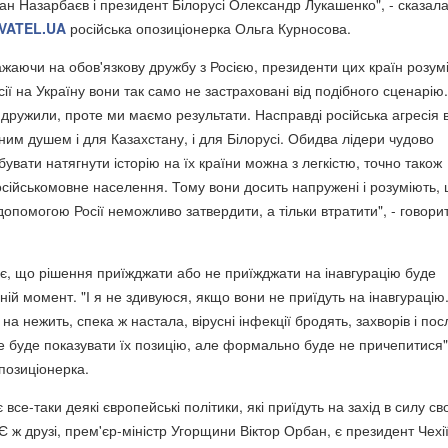
ан Назарбаєв і президент Білорусі Олександр Лукашенко", - сказала
VATEL.UA
російська опозиціонерка Ольга Курносова.
ажаючи на обов'язкову дружбу з Росією, президенти цих країн розум
ії на Україну вони так само не застраховані від подібного сценарію.
 дружили, проте ми маємо результати. Насправді російська агресія 
ним душем і для Казахстану, і для Білорусі. Обидва лідери чудово
увати натягнути історію на їх країни можна з легкістю, точно також
осійськомовне населення. Тому вони досить напружені і розуміють,
 допомогою Росії неможливо затвердити, а тільки втратити", - говори
є, що рішення приїжджати або не приїжджати на інавгурацію буде
ій момент. "І я не здивуюся, якщо вони не приїдуть на інавгурацію
а нежить, спека ж настала, вірусні інфекції бродять, захворів і пос
е буде показувати їх позицію, але формально буде не причепитися",
позиціонерка.
є все-таки деякі європейські політики, які приїдуть на захід в силу св
"Є ж друзі, прем'єр-міністр Угорщини Віктор Орбан, є президент Чехі