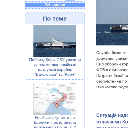
Всі новини
По теме
Служба безпеки 
ураження спільн
Поблизу Керчі СБУ уразили
Сил оборони кор
дронами два російські
патрульні кораблі:
ФСБ в окупован
"Балаклава" та "Керч"
Патріоти України
безпілотників по 
(тимчасово окупо
Ситуація над
Російські окупанти на
втрачаємо Ко
Доенччині розстріляли
полоненого бійця ЗСУ