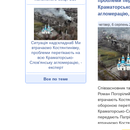
проблеми пер
Краматорсько
агломерацію, 
четвер, 6 серпень 
Ситуація надскладна6 Ми
втрачаємо Костянтинівку,
проблеми перетікають на
всю Краматорсько-
Слов'янську агломерацію, -
експерт
Все по теме
Співзасновник т
Роман Погорілий
втрачають Костян
обороною переті
Краматорсько-Сл
передають Патрі
втрачаємо Костян