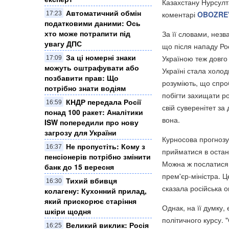
Казахстану Нурсулт
Автоматичний обмін
коментарі
OBOZRE
17:23
податковими даними: Ось
хто може потрапити під
За її словами, незв
увагу ДПС
що після нападу Рос
За ці номерні знаки
Україною теж довго
17:09
можуть оштрафувати або
Україні стала холод
позбавити прав: Що
розуміють, що спроб
потрібно знати водіям
побігти захищати р
КНДР передала Росії
16:59
свій суверенітет за
понад 100 ракет: Аналітики
вона.
ISW попередили про нову
загрозу для України
Курносова прогнозу
Не пропустіть: Кому з
16:37
прийматися в останн
пенсіонерів потрібно змінити
Можна ж послатися н
банк до 15 вересня
прем'єр-міністра. Ц
Тихий вбивця
16:30
сказала російська о
колагену: Кухонний прилад,
який прискорює старіння
Однак, на її думку, 
шкіри щодня
політичного курсу. 
Великий виклик: Росія
16:25