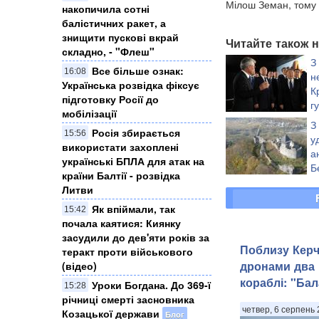
Мілош Земан, тому 
накопичила сотні
балістичних ракет, а
знищити пускові вкрай
Читайте також н
складно, - "Флеш"
З
Все більше ознак:
16:08
н
Українська розвідка фіксує
К
підготовку Росії до
г
мобілізації
З
Росія збирається
15:56
у
використати захоплені
а
українські БПЛА для атак на
Б
країни Балтії - розвідка
Литви
Як впіймали, так
15:42
почала каятися: Киянку
засудили до дев'яти років за
Поблизу Керч
теракт проти військового
дронами два 
(відео)
кораблі: "Бал
Уроки Богдана. До 369-ї
15:28
річниці смерті засновника
четвер, 6 серпень 
Козацької держави
Блог