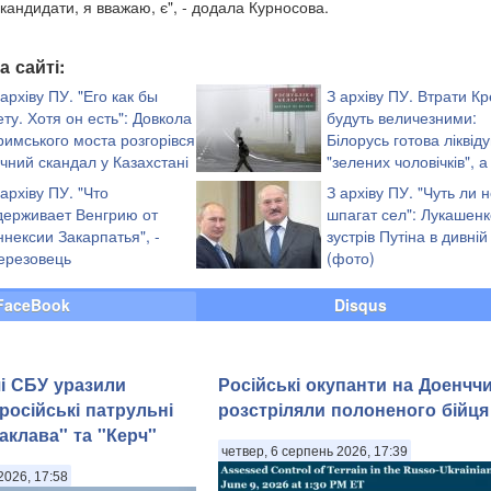
кандидати, я вважаю, є", - додала Курносова.
а сайті:
 архіву ПУ. "Его как бы
З архіву ПУ. Втрати К
ету. Хотя он есть": Довкола
будуть величезними:
римського моста розгорівся
Білорусь готова ліквід
учний скандал у Казахстані
"зелених чоловічків", а
повноцінну армію
 архіву ПУ. "Что
З архіву ПУ. "Чуть ли 
вторгнення "братнього народу", - експер
держивает Венгрию от
шпагат сел": Лукашенк
ннексии Закарпатья", -
зустрів Путіна в дивній
ерезовець
(фото)
FaceBook
Disqus
і СБУ уразили
Російські окупанти на Доенччи
російські патрульні
розстріляли полоненого бійця
аклава" та "Керч"
четвер, 6 серпень 2026, 17:39
2026, 17:58