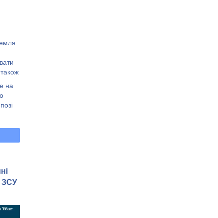
ремля
увати
 також
не на
т
о
 позі
ні
 ЗСУ