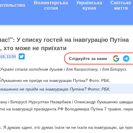
Волонтерська
Українська
Світське
успільство
сотня
кухня
життя
ас!": У списку гостей на інавгурацію Путіна
, хто може не приїхати
Twitter
018, 13:59
Слідкуйте за нами
 Україні стала холодним душем і для Казахстану, і для Білорусі.
укашенко не приїде на інавгурацію Путіна? Фото: РБК.
ану і Білорусії Нурсултан Назарбаєв і Олександр Лукашенко швидш
утні на інавгурації президента РФ Володимира Путіна 7 травня, пер
 Я думаю єдині, хто думає їхати чи не їхати на інавгурацію, це пр