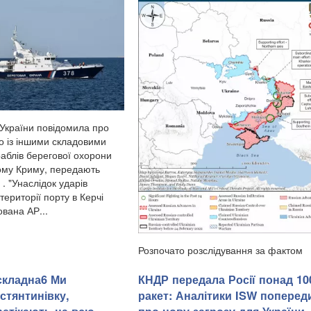
України повідомила про
о із іншими складовими
аблів берегової охорони
ому Криму, передають
 . "Унаслідок ударів
території порту в Керчі
вана АР...
Розпочато розслідування за фактом
розстрілу окупантами військовополон
у Волноваському районі, передають
складна6 Ми
КНДР передала Росії понад 10
Патріоти України з посиланням на
стянтинівку,
ракет: Аналітики ISW поперед
пресслужбу Донецької обласної