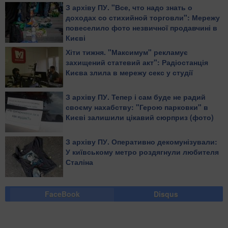
З архіву ПУ. "Все, что надо знать о
доходах со стихийной торговли": Мережу
повеселило фото незвичної продавчині в
Києві
Хіти тижня. "Максимум" рекламує
захищений статевий акт": Радіостанція
Києва злила в мережу секс у студії
З архіву ПУ. Тепер і сам буде не радий
своєму нахабству: "Герою парковки" в
Києві залишили цікавий сюрприз (фото)
З архіву ПУ. Оперативно декомунізували:
У київському метро роздягнули любителя
Сталіна
FaceBook
Disqus