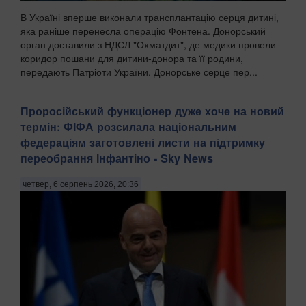
В Україні вперше виконали трансплантацію серця дитині,
яка раніше перенесла операцію Фонтена. Донорський
орган доставили з НДСЛ "Охматдит", де медики провели
коридор пошани для дитини-донора та її родини,
передають Патріоти України. Донорське серце пер...
Проросійський функціонер дуже хоче на новий
термін: ФІФА розсилала національним
федераціям заготовлені листи на підтримку
переобрання Інфантіно - Sky News
четвер, 6 серпень 2026, 20:36