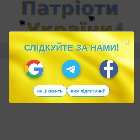
×
СЛІДКУЙТЕ ЗА НАМИ!
не цікавить
вже підписаний