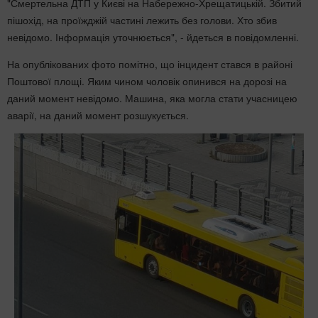
"Смертельна ДТП у Києві на Набережно-Хрещатицькій. Збитий
пішохід, на проїжджій частині лежить без голови. Хто збив
невідомо. Інформація уточнюється", - йдеться в повідомленні.
На опублікованих фото помітно, що інцидент стався в районі
Поштової площі. Яким чином чоловік опинився на дорозі на
даний момент невідомо. Машина, яка могла стати учасницею
аварії, на даний момент розшукується.