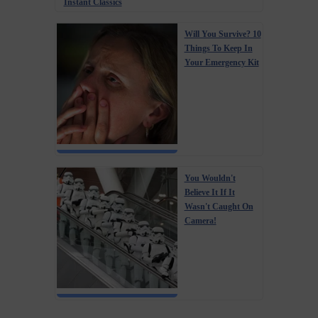
Instant Classics
Will You Survive? 10
Things To Keep In
Your Emergency Kit
You Wouldn't
Believe It If It
Wasn't Caught On
Camera!