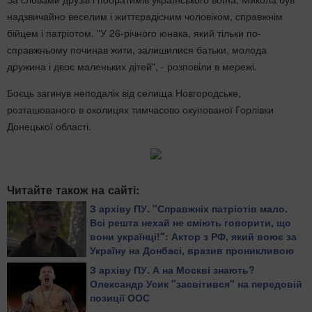
надзвичайно веселим і життєрадісним чоловіком, справжнім
бійцем і патріотом. "У 26-річного юнака, який тільки по-
справжньому починав жити, залишилися батьки, молода
дружина і двоє маленьких дітей", - розповіли в мережі.
Боєць загинув неподалік від селища Новгородське,
розташованого в околицях тимчасово окупованої Горлівки
Донецької області.
Читайте також на сайті:
З архіву ПУ. "Справжніх патріотів мало.
Всі решта нехай не сміють говорити, що
вони українці!": Актор з РФ, який воює за
Україну на Донбасі, вразив проникливою
промовою
З архіву ПУ. А на Москві знають?
Олександр Усик "засвітився" на передовій
позиції ООС