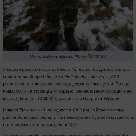
Микола Вільчинський. Фото:Facebook
У мережі розповіли про загиблого 12 червня на Донбасі від кулі
ворожого снайпера бійця ЗСУ Миколу Вільчинського. У 26-
річного воїна залишилися молода дружина і двоє дітей. Про це
повідомили на сторінці 24-ї окремої механізованої бригади імені
короля Данила в Facebook, зазначають
Патріоти України
.
Микола Вільчинський народився в 1992 році в Горохівському
районі Волинської області. На початку війни був мобілізований, а
потім вирішив піти на контракт в ЗСУ.
За словами друзів і побратимів українського воїна, Микола був