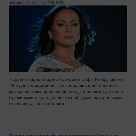
п’ятниця, 7 серпень 2026, 9:23
7 серпня народна артистка України Софія Ротару святкує
79-й день народження. . За понад пів століття творчої
кар’єри співачка пройшла шлях від талановитої дівчини з
буковинського села до однієї з найвідоміших українських
виконавиць, чиї пісні знають і...
Власникам гаражів приготуватися: Кому і за