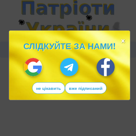
×
СЛІДКУЙТЕ ЗА НАМИ!
не цікавить
вже підписаний