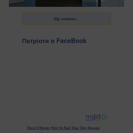
Патріоти в FaceBook
Українці щороку повинні сплачувати податок на
нерухомість. Держава встановила пільги на квадратуру
житлових об’єктів, а саме квартир і приватних будинків.
Однак постає питання, що робити у 2026 році власникам
інших приміщень, зокрема гаражів, передають...
These 6 Movies Were So Bad That They Became