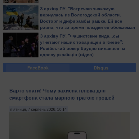
З архіву ПУ. "Встречаю знакомую -
вернулась из Вологодской области.
Восторг и дифирамбы рашке. Ей все
равно, что за время поездки ее обожаемая
страна убила десяток ребят в той стране,
З архіву ПУ. "Фашистские пида...сы
где она живет", - блогер
угнетают наших товарищей в Киеве":
Російський рокер брудно вилаявся на
адресу українців (відео)
FaceBook
Disqus
Варто знати! Чому захисна плівка для
смартфона стала марною тратою грошей
п’ятниця, 7 серпень 2026, 10:14