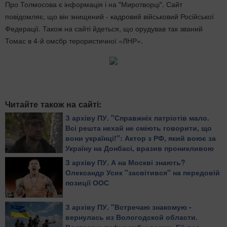
Про Толмосова є інформація і на "Миротворці". Сайт
повідомляє, що він знищений - кадровий військовий Російської
Федерації. Також на сайті йдеться, що орудував так званий
Томас в 4-й омсбр терористичної «ЛНР».
Читайте також на сайті:
З архіву ПУ. "Справжніх патріотів мало.
Всі решта нехай не сміють говорити, що
вони українці!": Актор з РФ, який воює за
Україну на Донбасі, вразив проникливою
промовою
З архіву ПУ. А на Москві знають?
Олександр Усик "засвітився" на передовій
позиції ООС
З архіву ПУ. "Встречаю знакомую -
вернулась из Вологодской области.