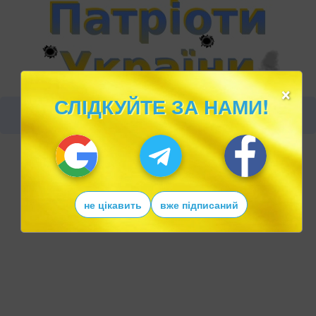
×
СЛІДКУЙТЕ ЗА НАМИ!
не цікавить
вже підписаний