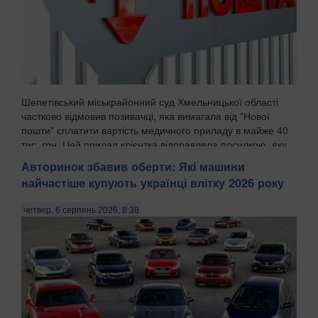
Шепетівський міськрайонний суд Хмельницької області
частково відмовив позивачці, яка вимагала від "Нової
пошти" сплатити вартість медичного приладу в майже 40
тис. грн. Цей прилад клієнтка відправляла посилкою, яку
поштовий оператор втратив, передають ...
Авторинок збавив оберти: Які машини
найчастіше купують українці влітку 2026 року
четвер, 6 серпень 2026, 8:38