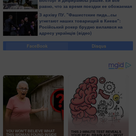
Восторг и дифирамбы рашке. Ей все
равно, что за время поездки ее обожаемая
страна убила десяток ребят в той стране,
З архіву ПУ. "Фашистские пида...сы
где она живет", - блогер
угнетают наших товарищей в Киеве":
Російський рокер брудно вилаявся на
адресу українців (відео)
FaceBook
Disqus