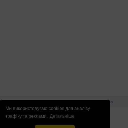
© Патріоти України 2026
Правова інформація
Реклама
Ми використовуємо cookies для аналізу
info
@
patrioty.org.ua
трафіку та реклами.
Детальніше