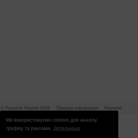
© Патріоти України 2026
Правова інформація
Реклама
info
@
patrioty.org.ua
Ми використовуємо cookies для аналізу
трафіку та реклами.
Детальніше