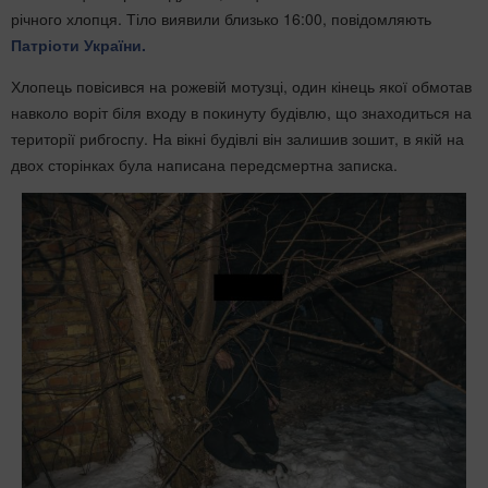
річного хлопця. Тіло виявили близько 16:00, повідомляють
Патріоти України.
Хлопець повісився на рожевій мотузці, один кінець якої обмотав
навколо воріт біля входу в покинуту будівлю, що знаходиться на
території рибгоспу. На вікні будівлі він залишив зошит, в якій на
двох сторінках була написана передсмертна записка.