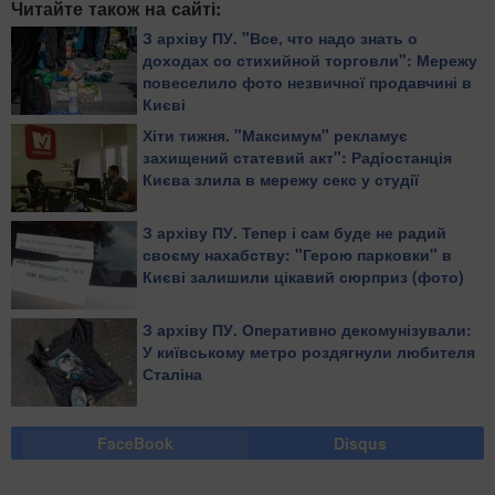
Читайте також на сайті:
З архіву ПУ. "Все, что надо знать о
доходах со стихийной торговли": Мережу
повеселило фото незвичної продавчині в
Києві
Хіти тижня. "Максимум" рекламує
захищений статевий акт": Радіостанція
Києва злила в мережу секс у студії
З архіву ПУ. Тепер і сам буде не радий
своєму нахабству: "Герою парковки" в
Києві залишили цікавий сюрприз (фото)
З архіву ПУ. Оперативно декомунізували:
У київському метро роздягнули любителя
Сталіна
FaceBook
Disqus