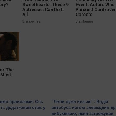
ory?
Sweethearts: These 9
Event: Actors Who
Actresses Can Do It
Pursued Controver
All
Careers
Brainberries
Brainberries
or The
 Must-
вими правилами: Ось
"Летів дуже низько": Водій
ть додатковий стаж у
автобуса ногою знешкодив др
вибухівкою, який загрожував