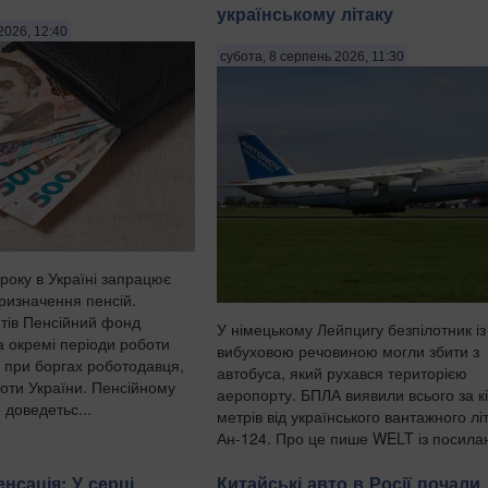
українському літаку
2026, 12:40
субота, 8 серпень 2026, 11:30
року в Україні запрацює
ризначення пенсій.
тів Пенсійний фонд
У німецькому Лейпцигу безпілотник із
а окремі періоди роботи
вибуховою речовиною могли збити з
ь при боргах роботодавця,
автобуса, який рухався територією
оти України. Пенсійному
аеропорту. БПЛА виявили всього за к
 доведетьс...
метрів від українського вантажного лі
Ан-124. Про це пише WELT із посил
на німецькі органи безпек...
нсація: У серці
Китайські авто в Росії почали