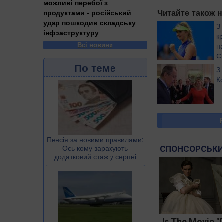
можливі перебої з
Читайте також н
продуктами - російський
удар пошкодив складську
З
інфраструктуру
к
Всі новини
н
С
По теме
З
К
Пенсія за новими правилами:
Ось кому зарахують
СПОНСОРСЬКИ
додатковий стаж у серпні
Is The Movie "