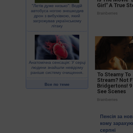
Girl" A True St
"Летів дуже низько": Водій
автобуса ногою знешкодив
Brainberries
дрон з вибухівкою, який
загрожував українському
літаку
Анатомічна сенсація: У серці
людини знайшли невідому
раніше систему очищення.
To Steamy To
Stream? Not F
Все по теме
Bridgertons! 9
See Scenes
Brainberries
Пенсія за но
кому зарахую
серпні