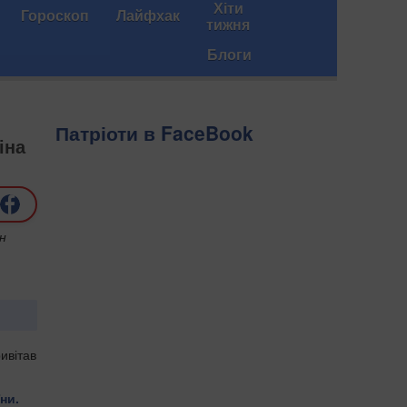
Хіти
Гороскоп
Лайфхак
тижня
Блоги
Патріоти в FaceBook
іна
н
ивітав
ни.