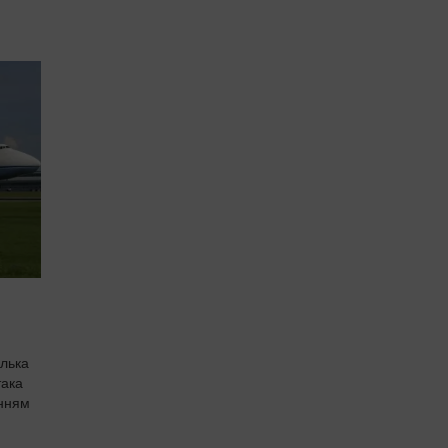
ілька
така
анням