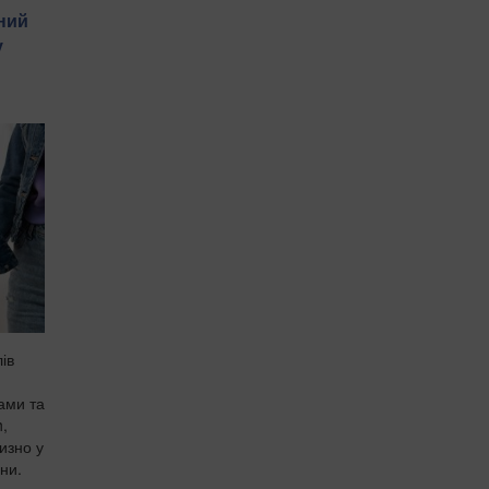
ний
у
ів
ами та
,
изно у
ни.