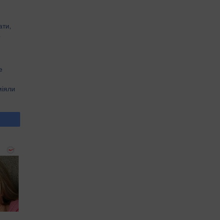
ати,
о
е
міяли