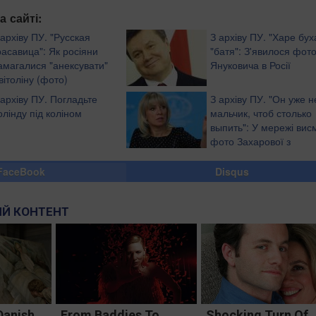
а сайті:
 архіву ПУ. "Русская
З архіву ПУ. "Харе бух
расавица": Як росіяни
"батя": З'явилося фот
амагалися "анексувати"
Януковича в Росії
вітоліну (фото)
 архіву ПУ. Погладьте
З архіву ПУ. "Он уже н
олінду під коліном
мальчик, чтоб столько
выпить": У мережі вис
фото Захарової з
голлівудським актором
FaceBook
Disqus
Й КОНТЕНТ
Danish
From Baddies To
Shocking Turn Of