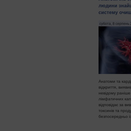
людини знай
систему очищ
субота, 8 серпень 
Анатоми та кард
відкриття, вияви
невідому раніше
лімфатичних кап
відповідає за ви
токсинів та прод
безпосередньо із