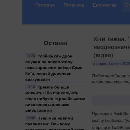
Головна
Політика
Економіка
С
Хіти тижня. 
Останні
неоднозначн
(відео)
Російський дрон
13:24
влучив по локомотиву
вівторок, 1 січень 2019
пасажирського поїзда Суми-
Київ, людей довелося
Побажання "миру, 
евакуювати
незаплановану про
Кремль більше
13:10
мовчить: Що приховують
після вибухів із російськими
високопоставленими
військовими
Президент Росії Вол
Пенсія за новими
12:40
країну і побажав "ус
правилами: Ось кому
сторінці в Twitter
зарахують додатковий стаж