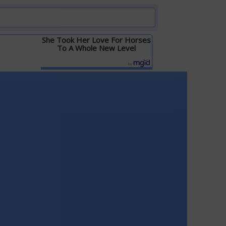
She Took Her Love For Horses
To A Whole New Level
Детальніше