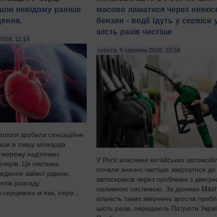
шли невідому раніше
масово ламатися через неякіс
ення.
бензин - водії їдуть у сервіси 
шість разів частіше
2026, 11:14
субота, 8 серпень 2026, 10:58
іологи зробили сенсаційне
вши в товщі міокарда
 мережу надтонких
У Росії власники китайських автомобіл
ілярів. Ця система
почали значно частіше звертатися до
ведення зайвої рідини,
автосервісів через проблеми з двигун
уктів розпаду
паливною системою. За даними Mash
 серцевого м'яза, пере...
кількість таких звернень зросла прибл
шість разів, передають Патріоти Украї