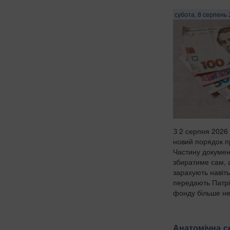
субота, 8 серпень 
З 2 серпня 2026 
новий порядок п
Частину докумен
збиратиме сам, 
зарахують навіт
передають Патрі
фонду більше не
Анатомічна се