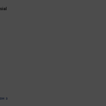
sial
он з