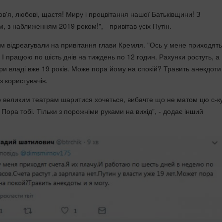
в'я, любові, щастя! Миру і процвітання нашої Батьківщини! З
 з наближенням 2019 роком!", - привітав усіх Путін.
ом відреагували на привітання глави Кремля. "Ось у мене приходять
. І працюю по шість днів на тиждень по 12 годин. Рахунки ростуть, а
при владі вже 19 років. Може пора йому на спокій? Травить анекдоти 
з користувачів.
по великим театрам шаритися хочеться, вибачте що не матом цю с-к
. Пора тобі. Тільки з порожніми руками на вихід", - додає інший