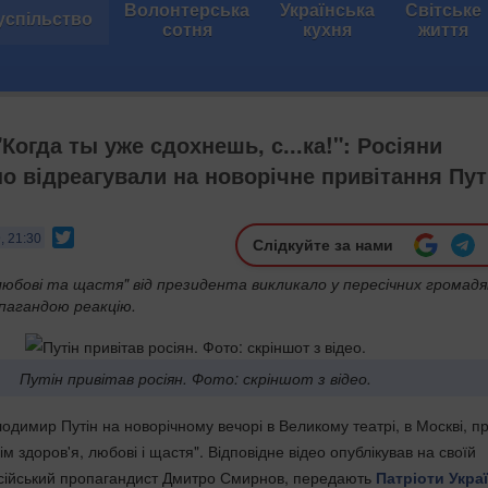
Волонтерська
Українська
Світське
успільство
сотня
кухня
життя
"Когда ты уже сдохнешь, с...ка!": Росіяни
о відреагували на новорічне привітання Пут
Twitter
, 21:30
Слідкуйте за нами
любові та щастя" від президента викликало у пересічних громадя
пагандою реакцію.
Путін привітав росіян. Фото: скріншот з відео.
одимир Путін на новорічному вечорі в Великому театрі, в Москві, пр
ім здоров'я, любові і щастя". Відповідне відео опублікував на своїй
 російський пропагандист Дмитро Смирнов, передають
Патріоти Украї