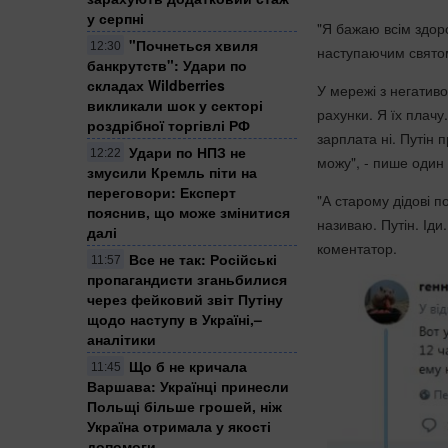
у серпні
"Я бажаю всім здоро
"Почнеться хвиля
12:30
наступаючим святом,
банкрутств": Удари по
складах Wildberries
У мережі з негатив
викликали шок у секторі
рахунки. Я їх плачу
роздрібної торгівлі РФ
зарплата ні. Путін 
Удари по НПЗ не
12:22
можу", - пише один 
змусили Кремль піти на
переговори: Експерт
"А старому дідові 
пояснив, що може змінитися
називаю. Путін. Іди
далі
коментатор.
Все не так: Російські
11:57
пропагандисти зганьбилися
через фейковий звіт Путіну
щодо наступу в Україні,–
аналітики
Що б не кричала
11:45
Варшава: Українці принесли
Польщі більше грошей, ніж
Україна отримала у якості
допомоги,