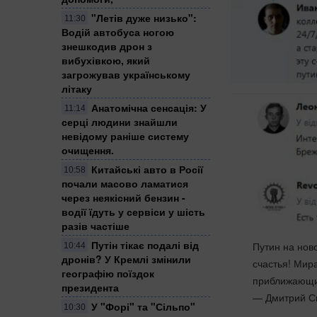
"Летів дуже низько":
11:30
Водій автобуса ногою
знешкодив дрон з
вибухівкою, який
загрожував українському
літаку
Анатомічна сенсація: У
11:14
серці людини знайшли
невідому раніше систему
очищення.
Китайські авто в Росії
10:58
почали масово ламатися
через неякісний бензин -
водії їдуть у сервіси у шість
разів частіше
Путін тікає подалі від
Путин на нов
10:44
дронів? У Кремлі змінили
счастья! Мир
географію поїздок
приближающи
президента
— Дмитрий С
У "Форі" та "Сільпо"
10:30