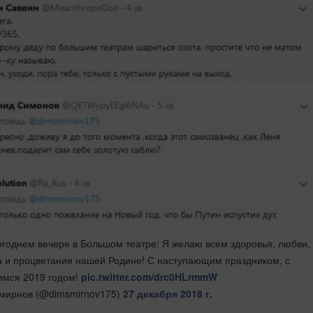
огоднем вечере в Большом театре: Я желаю всем здоровья, любви,
а и процветания нашей Родине! С наступающим праздником, с
мся 2019 годом!
pic.twitter.com/drc0HLrmmW
мирнов (@dimsmirnov175)
27 декабря 2018 г.