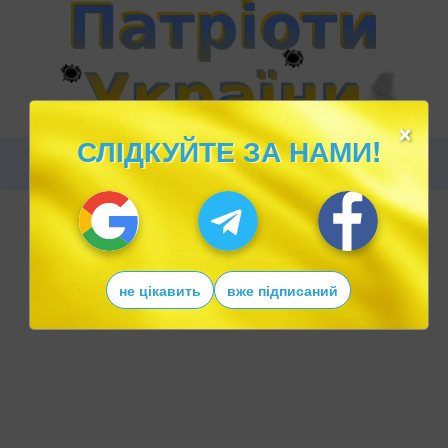
×
СЛІДКУЙТЕ ЗА НАМИ!
не цікавить
вже підписаний