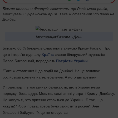
Більше половини білорусів вважають, що Росія мала рацію,
анексувавши український Крим. Таке ж ставлення і до подій на
Донбасі
Ілюстрація:Газета «День
Близько 60 % білорусів схвалюють анексію Криму Росією. Про
це в інтерв'ю журналу
Країна
сказав білоруський журналіст
Павло Биковський, передають
Патріоти України
.
"Таке ж ставлення й до подій на Донбасі. На це впливає
російський контент на телебаченні. А його дві третини.
У транспорті, в магазинах балакають, що в Україні нема
порядку, безвладдя. Мовляв, самі винні у втраті Криму, Донбасу.
Це кажуть ті, хто приязно ставиться до України. Є такі, що
кажуть: "Росія права, треба було захистити росіян". Але
більшості байдуже, їх це не стосується.