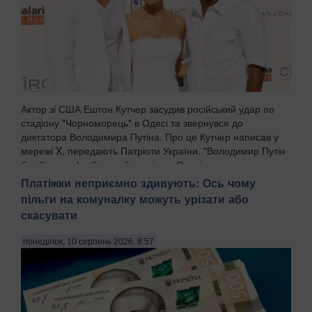
Актор зі США Ештон Кутчер засудив російський удар по
стадіону "Чорноморець" в Одесі та звернувся до
диктатора Володимира Путіна. Про це Кутчер написав у
мережі X, передають Патріоти України. "Володимир Путін
бомбардує футбольний стадіон в Одесі, що пок...
Платіжки неприємно здивують: Ось чому
пільги на комуналку можуть урізати або
скасувати
понеділок, 10 серпень 2026, 8:57