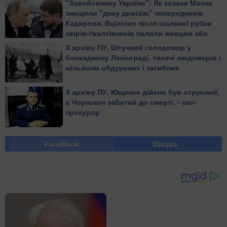
"Завойовнику України": Як козаки Махна
шматки
знищили "дику дивізію" попередників
Кадирова. Вцілілих після шаленої рубки
звірів-ґвалтівників палили живцем або
повільно рубали на дрібні шматки
З архіву ПУ. Штучний голодомор у
блокадному Ленінграді, тисячі людожерів і
мільйони обдурених і загиблих
З архіву ПУ. Ющенко дійсно був отруєний,
а Чорновіл забитий до смерті, - екс-
прокурор
FaceBook
Disqus