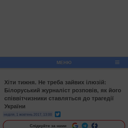
МЕНЮ
Хіти тижня. Не треба зайвих ілюзій:
Білоруський журналіст розповів, як його
співвітчизники ставляться до трагедії
України
Twitter
неділя, 1 жовтень 2017, 13:00
Слідкуйте за нами