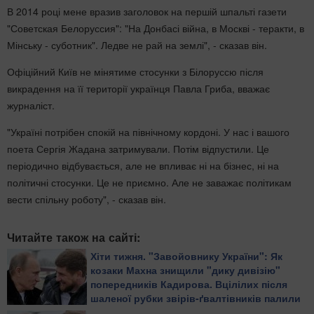
В 2014 році мене вразив заголовок на першій шпальті газети
"Советская Белоруссия": "На Донбасі війна, в Москві - теракти, в
Мінську - суботник". Ледве не рай на землі", - сказав він.
Офіційний Київ не мінятиме стосунки з Білоруссю після
викрадення на її території українця Павла Гриба, вважає
журналіст.
"Україні потрібен спокій на північному кордоні. У нас і вашого
поета Сергія Жадана затримували. Потім відпустили. Це
періодично відбувається, але не впливає ні на бізнес, ні на
політичні стосунки. Це не приємно. Але не заважає політикам
вести спільну роботу", - сказав він.
Читайте також на сайті:
Хіти тижня. "Завойовнику України": Як
козаки Махна знищили "дику дивізію"
попередників Кадирова. Вцілілих після
шаленої рубки звірів-ґвалтівників палили
живцем або повільно рубали на дрібні