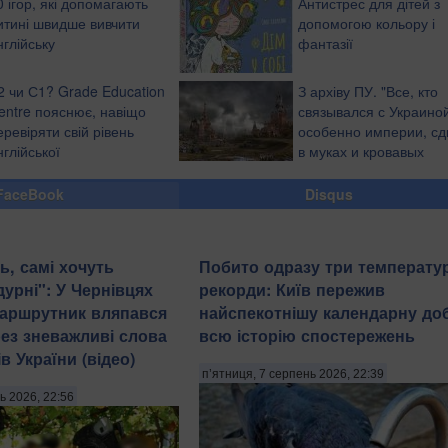
0 ігор, які допомагають
Антистрес для дітей з
итині швидше вивчити
допомогою кольору і
нглійську
фантазії
2 чи С1? Grade Education
З архіву ПУ. "Все, кто
entre пояснює, навіщо
связывался с Украиной
еревіряти свій рівень
особенно империи, с
нглійської
в муках и кровавых
конвульсиях", - Анти-
Колорадос
FaceBook
Disqus
ь, самі хочуть
Побито одразу три температу
урні": У Чернівцях
рекорди: Київ пережив
маршрутник вляпався
найспекотнішу календарну доб
рез зневажливі слова
всю історію спостережень
в України (відео)
п’ятниця, 7 серпень 2026, 22:39
ь 2026, 22:56