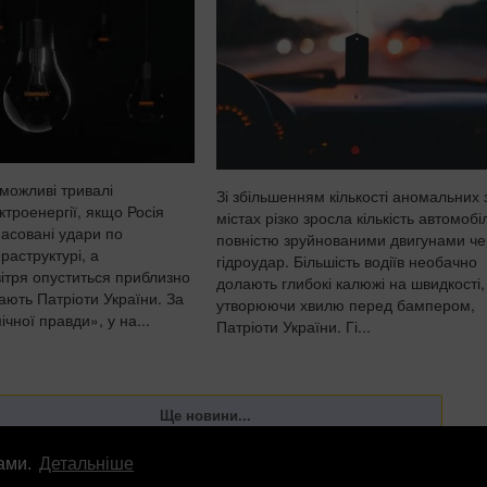
 можливі тривалі
Зі збільшенням кількості аномальних 
троенергії, якщо Росія
містах різко зросла кількість автомобіл
асовані удари по
повністю зруйнованими двигунами че
раструктурі, а
гідроудар. Більшість водіїв необачно
ітря опуститься приблизно
долають глибокі калюжі на швидкості,
ають Патріоти України. За
утворюючи хвилю перед бампером,
чної правди», у на...
Патріоти України. Гі...
лами.
Детальніше
лама
info
@
patrioty