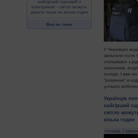
найгірший сценарій з
електрикою - світло можуть
давати лише на кілька годин
Все по теме
У Чернівцях воді
звільнили після 
спілкувався з рі
захисників, згод
поліція. І вже ні
"розумник" в хо
успішно мобілізо
Українців по
найгірший сц
світло можут
кілька годин
п’ятниця, 7 серпен