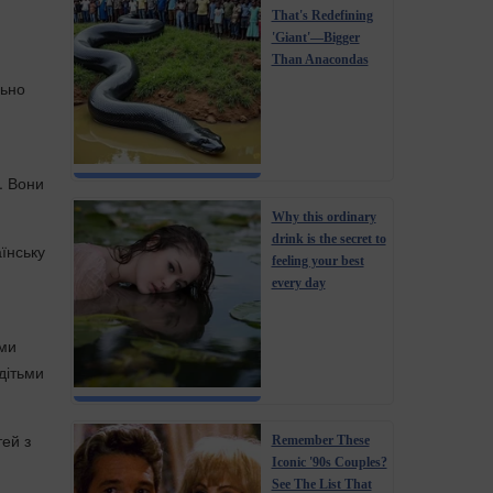
That's Redefining
'Giant'—Bigger
Than Anacondas
льно
. Вони
Why this ordinary
drink is the secret to
їнську
feeling your best
every day
ими
дітьми
тей з
Remember These
Iconic '90s Couples?
See The List That