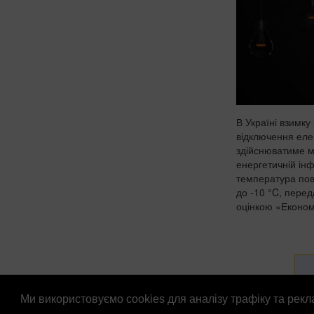
В Україні взимку
відключення елек
здійснюватиме м
енергетичній інф
температура пов
до -10 °C, перед
оцінкою «Економі
Ми використовуємо cookies для аналізу трафіку та рек
© Патріоти України 2026
Правова інформація
Рек