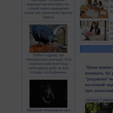
1
маршрутник вляпався по-
д
повній через зневажливі
а
слова про захисників України
(відео)
В
C
п
а
Побито одразу три
температурні рекорди: Київ
пережив найспекотнішу
​"Вони воюют
календарну добу за всю
історію спостережень
воювати, бо д
"розумник"-
по-повній че
про захисникі
п’ятниця, 7 серпен
Українців попередили про