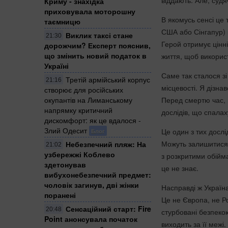
віддають. Але, судя
Криму - знахідка
приховувала моторошну
В якомусь сенсі це 
таємницю
США або Сінгапур) і
Виклик таксі стане
21:30
Герой отримує цінні
дорожчим? Експерт пояснив,
що змінить новий податок в
життя, щоб викорис
Україні
Саме так сталося зі
Третій армійський корпус
21:16
місцевості. Я дізна
створює для російських
окупантів на Лиманському
Перед смертю час, 
напрямку критичний
дослідів, що спалах
дискомфорт: як це вдалося -
Злий Одесит
Це один з тих дослі
Блог
Можуть залишитися л
Небезпечний пляж: На
21:02
узбережжі Коблево
з розкритими обійма
здетонував
це не знає.
вибухонебезпечний предмет:
чоловік загинув, дві жінки
Насправді ж Україна
поранені
Це не Європа, не Ро
Сенсаційний старт: Fire
20:48
стурбовані безпекою 
Point анонсувала початок
виходить за її межі.