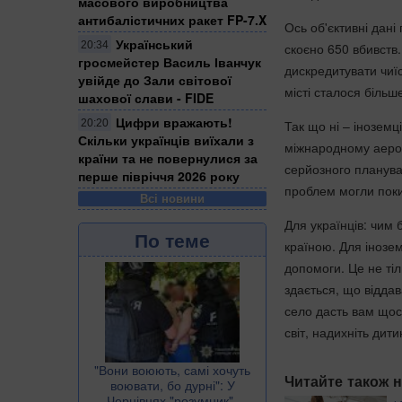
масового виробництва
антибалістичних ракет FP-7.X
Ось об'єктивні дані
Український
20:34
скоєно 650 вбивств.
гросмейстер Василь Іванчук
дискредитувати чиї
увійде до Зали світової
місті сталося більше
шахової слави - FIDE
Цифри вражають!
20:20
Так що ні – іноземц
Скільки українців виїхали з
міжнародному аероп
країни та не повернулися за
серйозного плануван
перше півріччя 2026 року
проблем могли поки
Всі новини
Для українців: чим 
По теме
країною. Для інозем
допомоги. Це не тіл
здається, що віддав
село дасть вам щос
світ, надихніть дити
​"Вони воюють, самі хочуть
Читайте також н
воювати, бо дурні": У
Чернівцях "розумник"-