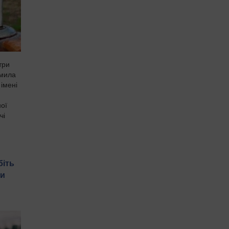
три
омила
імені
ної
чі
біть
ти