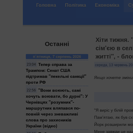
Головна
Політика
Економіка
С
Хіти тижня.
Останні
сім'єю в сел
житті", - бл
п’ятниця, 7 серпень 2026
Тепер справа за
23:04
середа, 13 червень 20
Трампом: Сенат США
підтримав "пекельні санкції"
Якщо хочете змінит
проти РФ
​"Вони воюють, самі
22:56
хочуть воювати, бо дурні": У
Чернівцях "розумник"-
маршрутник вляпався по-
"Я виріс у білій пр
повній через зневажливі
Пам'ятаю, як був сх
слова про захисників
Йорк розширили мої
України (відео)
Мене завжди це над