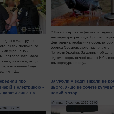
У Києві 6 серпня зафіксували одразу 
температурні рекорди. Про це повід
я однієї з маршруток
Центральна геофізична обсерваторія 
того, як той зневажливо
Бориса Срезневського, зазначають
дними українських
Патріоти України. За даними об’єдна
ом невігласа затримала
гідрометеорологічної станції Київ, вно
хто не здивується, якщо
температура не опу...
ді перевиховання буде
ваним ТЦ...
передили про
Заглухли у воді? Ніколи не ро
енарій з електрикою -
цього, якщо не хочете купува
ь давати лише на
новий мотор!
п’ятниця, 7 серпень 2026, 22:00
ь 2026, 22:12