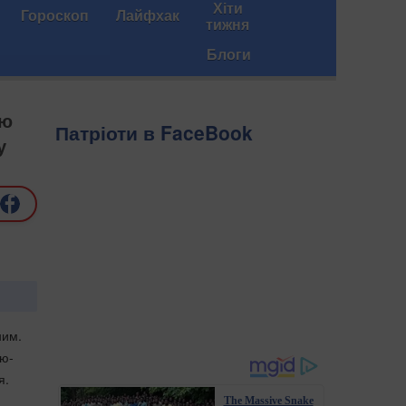
Хіти
Гороскоп
Лайфхак
тижня
Блоги
ою
Патріоти в FaceBook
у
ним.
ью-
я.
The Massive Snake