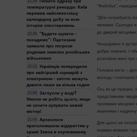
Побито одразу три
22:39
"Фейсбук", переда
температурні рекорди: Київ
пережив найспекотнішу
"Діти потребують по
календарну добу за всю
межами. Сьогодні в 
історію спостережень
до дверей місцевих 
"Будете шукати -
22:26
посадимо": Партизани
Нещодавно я зустрів
заявили про погрози
добре освічені. І 
родинам зниклих російських
військових
розповіли мені про
Українців попередили
22:12
Головна мета – доп
про найгірший сценарій з
молодь і пов'язати ї
електрикою - світло можуть
давати лише на кілька годин
Ось як це працює. І
Заглухли у воді?
22:00
представники зводят
Ніколи не робіть цього, якщо
проявами місцевої к
не хочете купувати новий
знаннями і надихнут
мотор!
Археологи
21:45
Для цього не потріб
приголомшили відкриттям у
іншими мовами і ку
храмі Зевса в окупованому