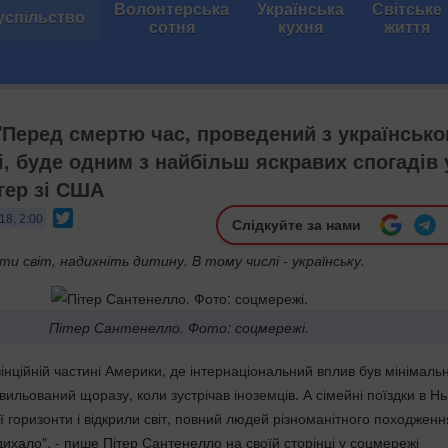
Волонтерська
Українська
Світське
успільство
сотня
кухня
життя
 "Перед смертю час, проведений з українськ
і, буде одним з найбільш яскравих спогадів 
огер зі США
Twitter
18, 2:00
Слідкуйте за нами
и світ, надихніть дитину. В тому числі - українську.
Пітер Сантенелло. Фото: соцмережі.
овінційній частині Америки, де інтернаціональний вплив був мінімаль
вильований щоразу, коли зустрічав іноземців. А сімейні поїздки в Н
 горизонти і відкрили світ, повний людей різноманітного походженн
ихало", - пише Пітер Сантенелло на своїй сторінці у соцмережі