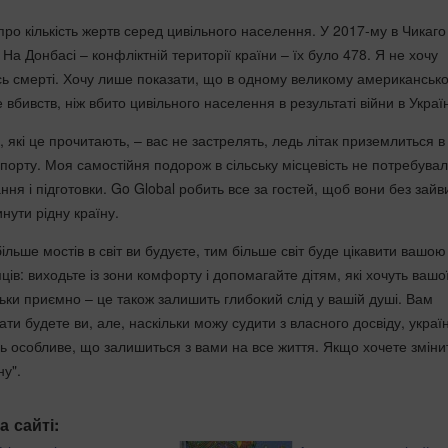
 про кількість жертв серед цивільного населення. У 2017-му в Чикаго
 На Донбасі – конфліктній території країни – їх було 478. Я не хочу
сь смерті. Хочу лише показати, що в одному великому американськ
 вбивств, ніж вбито цивільного населення в результаті війни в Україн
і, які це прочитають, – вас не застрелять, ледь літак приземлиться в
орту. Моя самостійня подорож в сільську місцевість не потребува
ня і підготовки. Go Global робить все за гостей, щоб вони без зайв
нути рідну країну.
більше мостів в світ ви будуєте, тим більше світ буде цікавити вашою
ців: виходьте із зони комфорту і допомагайте дітям, які хочуть вашо
ьки приємно – це також залишить глибокий слід у вашій душі. Вам
ати будете ви, але, наскільки можу судити з власного досвіду, украї
ь особливе, що залишиться з вами на все життя. Якщо хочете зміни
ну".
а сайті: