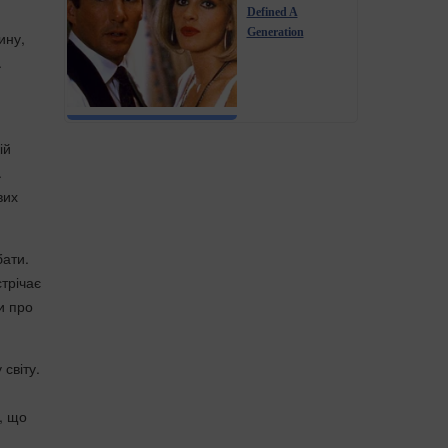
Defined A
Generation
ину,
.
ій
.
вих
бати.
трічає
ти про
світу.
я, що