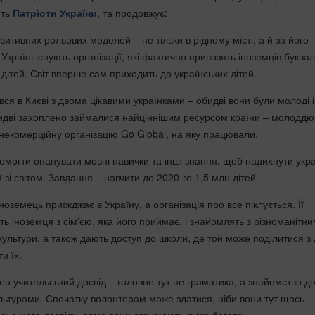
ють
Патріоти України
, та продовжує:
зитивних рольових моделей – не тільки в рідному місті, а й за його
Україні існують організації, які фактично привозять іноземців буква
дітей. Світ вперше сам приходить до українських дітей.
ся в Києві з двома цікавими українками – обидві вони були молоді і
обидві захоплено займалися найціннішим ресурсом країни – молоддю
 некомерційну організацію Go Global, на яку працювали.
омогти опанувати мовні навички та інші знання, щоб надихнути укра
ї зі світом. Завдання – навчити до 2020-го 1,5 млн дітей.
ноземець приїжджає в Україну, а організація про все піклується. Її
ь іноземця з сім'єю, яка його приймає, і знайомлять з різноманітн
ультури, а також дають доступ до школи, де той може поділитися з 
и їх.
ен учительський досвід – головне тут не граматика, а знайомство ді
льтурами. Спочатку волонтерам може здатися, ніби вони тут щось