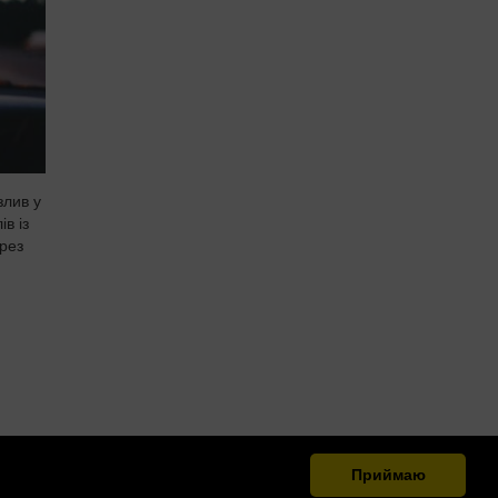
злив у
ів із
рез
Приймаю
.org.ua