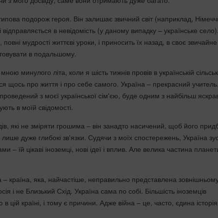
чи з мого досвіду, саме вони отримають дуже багато.
типова подорож героя. Він залишає звичний світ (наприклад, Німечч
 відправляється в невідомість (у даному випадку – українське село)
, повні мудрості життєві уроки, і приносить їх назад, в своє звичайне
товувати в подальшому.
 мною минулого літа, коли я шість тижнів провів в українській сільськ
вся щось про життя і про себе самого. Україна – прекрасний учитель
проведений з моєї української сім'єю, буде одним з найбільш яскра
ують в моїй свідомості.
дів, які не зміряти грошима – він занадто насичений, щоб його прид
ише дуже глибокі зв'язки. Судячи з моїх спостережень, Україна зус
ми – їй цікаві іноземці, нові ідеї і вплив. Але велика частина плане
 – країна, яка, найчастіше, неправильно представлена зовнішньому 
сія і не Близький Схід. Україна сама по собі. Більшість іноземців
в цій країні, і тому є причини. Адже війна – це, часто, єдина історі