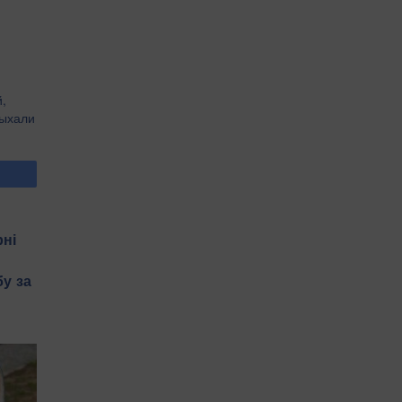
,
дыхали
рні
у за