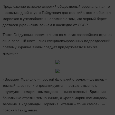
Предложение вызвало широкий общественый резонанс, на что
несколько дней спустя Гайдукевич дал жесткий ответ и обвинил
морпехов в узколобости и напомнил о том, что черный берет
достался украинским воинам в наследие от СССР.
Также Гайдукевич напомнил, что во многих европейских странах
сине-зеленый цвет – знак специализированных подразделений,
поэтому Украине якобы следует придерживаться тех же
традиций.
«Возьмем Францию – простой флотский стрелок – фузилер –
темный, а вот те, кто десантируются, прыгают, ныряют,
штурмуют – «марин коммандос» — сине-зеленый. Британия –
банальные стрелки темно-синие, а «роял марин коммандос» —
зеленые. Нидерланды, Норвегия, Италия – то же самое», —
пояснял Гайдукевич.