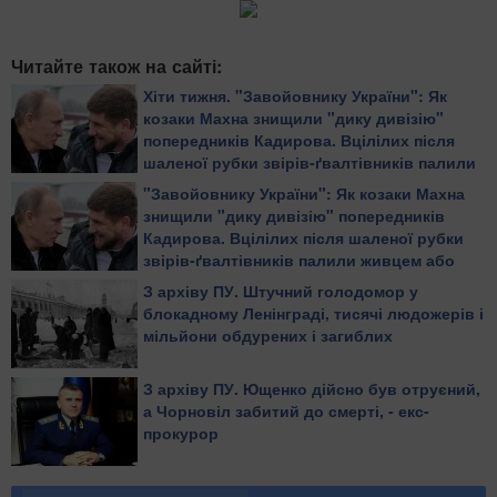
Читайте також на сайті:
Хіти тижня. "Завойовнику України": Як
козаки Махна знищили "дику дивізію"
попередників Кадирова. Вцілілих після
шаленої рубки звірів-ґвалтівників палили
живцем або повільно рубали на дрібні
"Завойовнику України": Як козаки Махна
шматки
знищили "дику дивізію" попередників
Кадирова. Вцілілих після шаленої рубки
звірів-ґвалтівників палили живцем або
повільно рубали на дрібні шматки
З архіву ПУ. Штучний голодомор у
блокадному Ленінграді, тисячі людожерів і
мільйони обдурених і загиблих
З архіву ПУ. Ющенко дійсно був отруєний,
а Чорновіл забитий до смерті, - екс-
прокурор