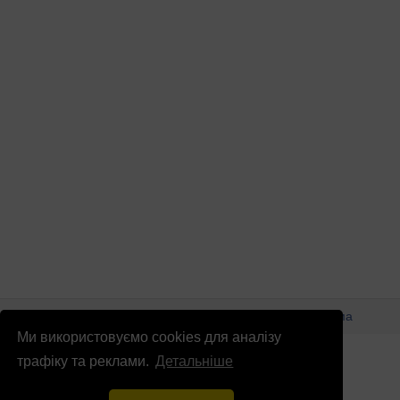
© Патріоти України 2026
Правова інформація
Реклама
Ми використовуємо cookies для аналізу
info
@
patrioty.org.ua
трафіку та реклами.
Детальніше