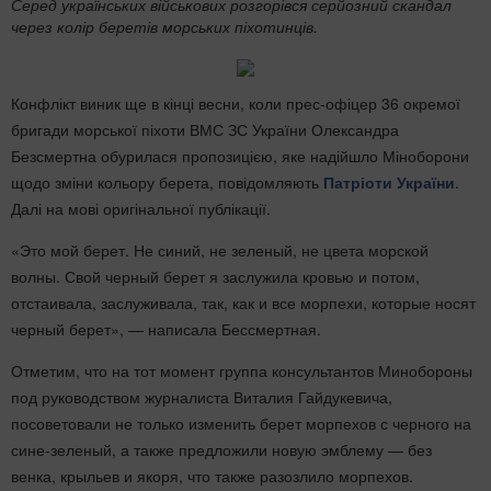
​Серед українських військових розгорівся серйозний скандал
через колір беретів морських піхотинців.
Конфлікт виник ще в кінці весни, коли прес-офіцер 36 окремої
бригади морської піхоти ВМС ЗС України Олександра
Безсмертна обурилася пропозицією, яке надійшло Міноборони
щодо зміни кольору берета, повідомляють
Патріоти України
.
Далі на мові оригінальної публікації.
«Это мой берет. Не синий, не зеленый, не цвета морской
волны. Свой черный берет я заслужила кровью и потом,
отстаивала, заслуживала, так, как и все морпехи, которые носят
черный берет», — написала Бессмертная.
Отметим, что на тот момент группа консультантов Минобороны
под руководством журналиста Виталия Гайдукевича,
посоветовали не только изменить берет морпехов с черного на
сине-зеленый, а также предложили новую эмблему — без
венка, крыльев и якоря, что также разозлило морпехов.