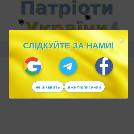
×
СЛІДКУЙТЕ ЗА НАМИ!
не цікавить
вже підписаний