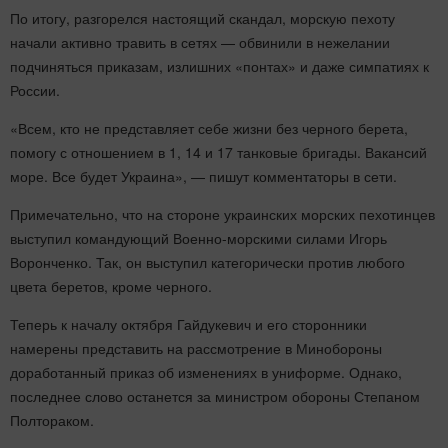
По итогу, разгорелся настоящий скандал, морскую пехоту
начали активно травить в сетях — обвинили в нежелании
подчиняться приказам, излишних «понтах» и даже симпатиях к
России.
«Всем, кто не представляет себе жизни без черного берета,
помогу с отношением в 1, 14 и 17 танковые бригады. Вакансий
море. Все будет Украина», — пишут комментаторы в сети.
Примечательно, что на стороне украинских морских пехотинцев
выступил командующий Военно-морскими силами Игорь
Воронченко. Так, он выступил категорически против любого
цвета беретов, кроме черного.
Теперь к началу октября Гайдукевич и его сторонники
намерены представить на рассмотрение в Минобороны
доработанный приказ об изменениях в униформе. Однако,
последнее слово останется за министром обороны Степаном
Полтораком.