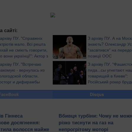
а сайті:
 архіву ПУ. "Справжніх
З архіву ПУ. А на Моск
атріотів мало. Всі решта
знають? Олександр Ус
ехай не сміють говорити,
"засвітився" на передо
о вони українці!": Актор з
позиції ООС
Ф, який воює за Україну на
 архіву ПУ. "Встречаю
З архіву ПУ. "Фашистс
роникливою промовою
накомую - вернулась из
пида...сы угнетают на
ологодской области.
товарищей в Киеве":
осторг и дифирамбы
Російський рокер бруд
ашке. Ей все равно, что за
вилаявся на адресу
обожаемая страна убила
українців (відео)
FaceBook
Disqus
 стране, где она живет", -
ів Гіннеса
Вбивця турбіни: Чому не мож
нове досягнення:
різко тиснути на газ на
остила волосся майже
непрогрітому моторі