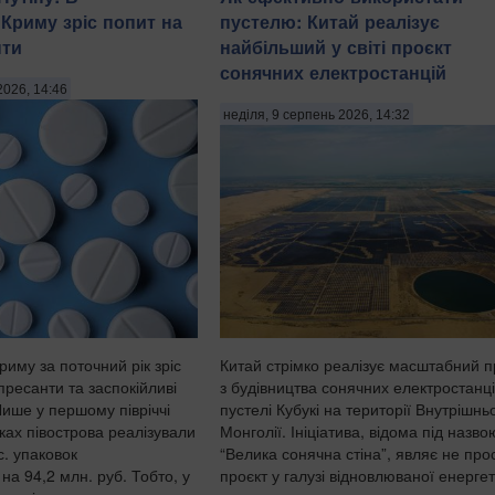
Криму зріс попит на
пустелю: Китай реалізує
нти
найбільший у світі проєкт
сонячних електростанцій
2026, 14:46
неділя, 9 серпень 2026, 14:32
Китай стрімко реалізує масштабний п
иму за поточний рік зріс
з будівництва сонячних електростанці
пресанти та заспокійливі
пустелі Кубукі на території Внутрішнь
ише у першому півріччі
Монголії. Ініціатива, відома під назво
ках півострова реалізували
“Велика сонячна стіна”, являє не про
с. упаковок
проєкт у галузі відновлюваної енергет
на 94,2 млн. руб. Тобто, у