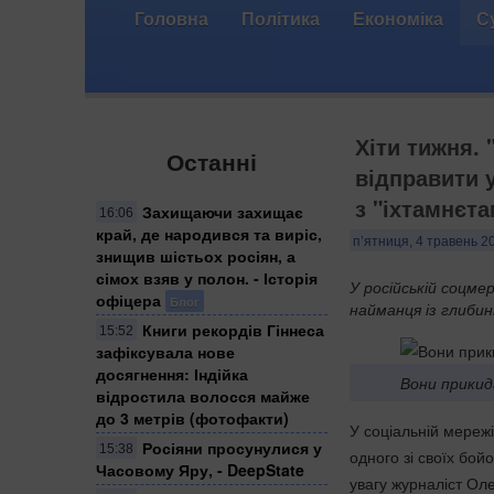
Головна
Політика
Економіка
С
Хіти тижня. 
Останні
відправити 
з "іхтамнєт
Захищаючи захищає
16:06
край, де народився та виріс,
п’ятниця, 4 травень 20
знищив шістьох росіян, а
сімох взяв у полон. - Історія
У російській соцме
офіцера
Блог
найманця із глибин
Книги рекордів Гіннеса
15:52
зафіксувала нове
досягнення: Індійка
Вони прикид
відростила волосся майже
до 3 метрів (фотофакти)
У соціальній мереж
Росіяни просунулися у
15:38
одного зі своїх бой
Часовому Яру, - DeepState
увагу журналіст Оле