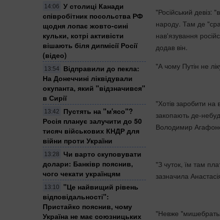
У столиці Канади
14:06
"Російський девіз: 
співробітник посольства РФ
народу. Там де "сра
щодня лопає жовто-сині
кульки, котрі активісти
нав'язування російсь
вішають біля дипмісії Росії
додав він.
(відео)
"А чому Путін не лі
Відправили до пекла:
13:54
На Донеччині ліквідували
окупанта, який "відзначився"
в Сирії
"Хотів заробити на 
Пустять на "м'ясо"?
13:42
закопають де-небуд
Росія планує залучити до 50
Володимир Агафон
тисяч військових КНДР для
війни проти України
Чи варто скуповувати
13:28
долари: Банківр пояснив,
"З чуток, їм там пл
чого чекати українцям
зазначила Анастасі
"Це найвищий рівень
13:10
відповідальності":
Пристайко пояснив, чому
"Невже "мишебратья"
Україна не має союзницьких