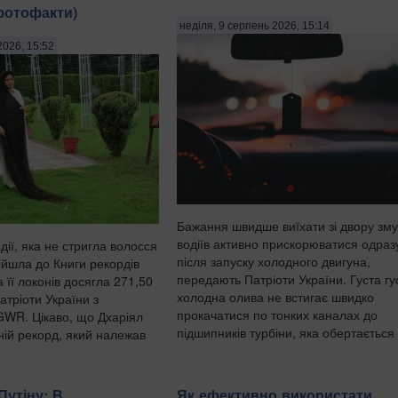
(фотофакти)
неділя, 9 серпень 2026, 15:14
2026, 15:52
Бажання швидше виїхати зі двору зм
водіїв активно прискорюватися одраз
ндії, яка не стригла волосся
після запуску холодного двигуна,
війшла до Книги рекордів
передають Патріоти України. Густа гу
 її локонів досягла 271,50
холодна олива не встигає швидко
тріоти України з
прокачатися по тонких каналах до
WR. Цікаво, що Дхаріял
підшипників турбіни, яка обертається з
ій рекорд, який належав
Путіну: В
Як ефективно використати