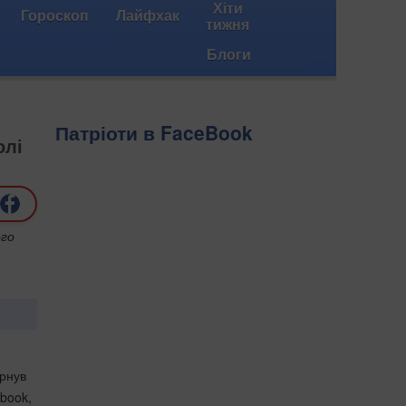
Хіти
Гороскоп
Лайфхак
тижня
Блоги
Патріоти в FaceBook
олі
ого
ернув
ebook,