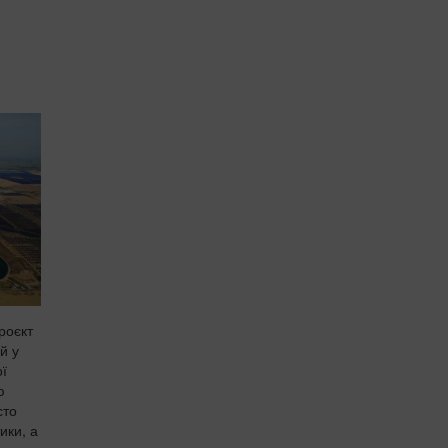
роєкт
й у
ої
ю
сто
ики, а