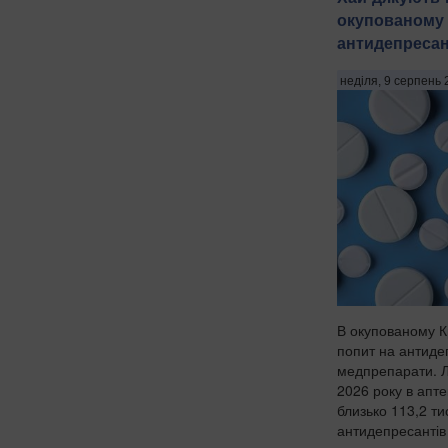
окупованому 
антидепреса
неділя, 9 серпень 
В окупованому Кр
попит на антиде
медпрепарати. Л
2026 року в апте
близько 113,2 ти
антидепресантів 