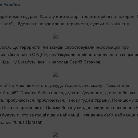
и України
.
дрій помер від ран. Карта у його матері, гроші потрібні на похорон. 
язок є", - йдеться в повідомленні терористів, судячи зі скріншоту.
алися, що терористи, які завжди спростовували інформацію про
ких військових в ОРДЛО, опублікували подібного роду пост в соцмер
 йде. Ну і, мабуть, все", - написав Сергій Страхов.
а! Не маю ніякого стосункудо України, але скажу - "земля тобі
м Андрій". Поїхали бабло просаджувати. Дружинам, дітям та бл..ям
ть, пробухаються, проблюються, і знову туди в Україну. По-іншому 
. Поки не прикопають. Царьку Вовану вигідно злиденне населення 
 будуть ті, хто за гроші піде у найманці. І злиденна сім'я найманця
значив Yunus Horasan.