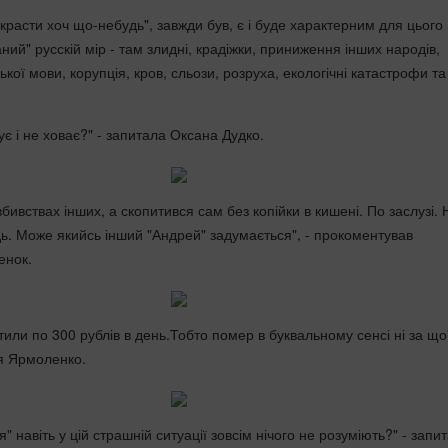
"вкрасти хоч що-небудь", завжди був, є і буде характерним для цього
ний" русскій мір - там злидні, крадіжки, приниження інших народів,
кої мови, корупція, кров, сльози, розруха, екологічні катастрофи та т
кує і не ховає?" - запитала Оксана Дудко.
вбивствах інших, а скопитився сам без копійки в кишені. По заслузі. Н
ь. Може якийсь інший "Андрей" задумається", - прокоментував
енок.
атили по 300 рублів в день.Тобто помер в буквальному сенсі ні за що"
я Ярмоленко.
 навіть у цій страшній ситуації зовсім нічого не розуміють?" - запи