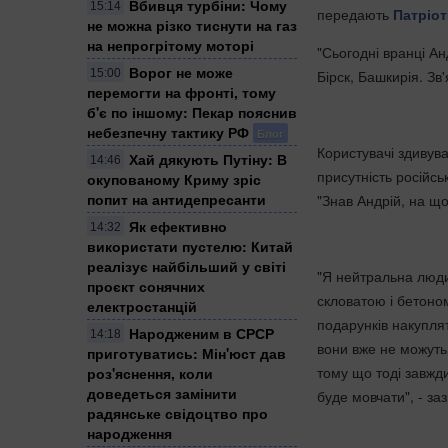
Вбивця турбіни: Чому
15:14
передають
Патріот
не можна різко тиснути на газ
на непрогрітому моторі
"Сьогодні вранці Ан
Ворог не може
15:00
Бірск, Башкирія. Зв'
перемогти на фронті, тому
б'є по іншому: Пекар пояснив
небезпечну тактику РФ
Блог
Користувачі здивув
Хай дякують Путіну: В
14:46
присутність російсь
окупованому Криму зріс
попит на антидепресанти
"Знав Андрій, на що
Як ефективно
14:32
використати пустелю: Китай
реалізує найбільший у світі
"Я нейтральна людин
проєкт сонячних
скловатою і бетоно
електростанцій
подарунків накупля
Народженим в СРСР
14:18
вони вже не можуть
приготуватись: Мін'юст дав
тому що тоді завжди
роз'яснення, коли
доведеться замінити
буде мовчати", - за
радянське свідоцтво про
народження