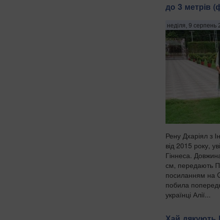
до 3 метрів 
неділя, 9 серпень 
Рену Дхаріял з І
від 2015 року, у
Гіннеса. Довжина
см, передають Па
посиланням на G
побила попередн
українці Алії...
Хай дякують 