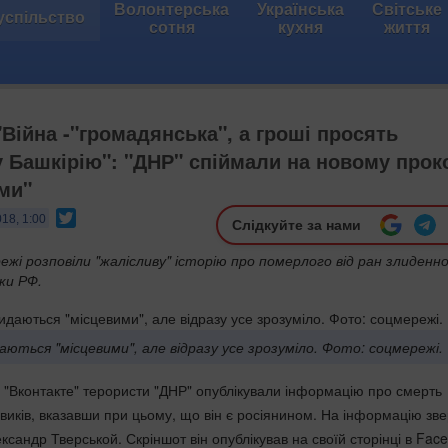
Волонтерська
Українська
Світське
успільство
сотня
кухня
життя
"Війна -"громадянська", а гроші просять
у Башкірію": "ДНР" спіймали на новому прок
ами"
Twitter
18, 1:00
Слідкуйте за нами
режі розповіли "жалісливу" історію про померлого від ран злиденн
ки РФ.
аються "місцевими", але відразу усе зрозуміло. Фото: соцмережі.
і "Вконтакте" терористи "ДНР" опублікували інформацію про смерть
овиків, вказавши при цьому, що він є росіянином. На інформацію зв
ксандр Тверськой. Скріншот він опублікував на своїй сторінці в Fac