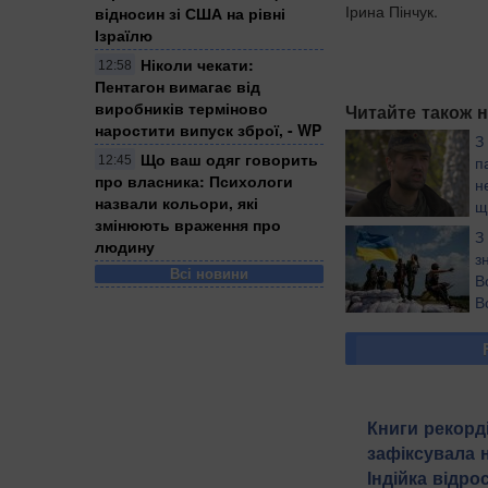
Ірина Пінчук.
відносин зі США на рівні
Ізраїлю
Ніколи чекати:
12:58
Пентагон вимагає від
виробників терміново
Читайте також н
наростити випуск зброї, - WP
З
Що ваш одяг говорить
п
12:45
про власника: Психологи
н
назвали кольори, які
щ
змінюють враження про
Р
З
людину
Донбасі, вразив п
з
Всі новини
В
В
р
время поездки ее 
десяток ребят в той
блогер
Книги рекорд
зафіксувала 
Індійка відр