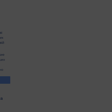
ві
ик
вій
кие
ших
но
на