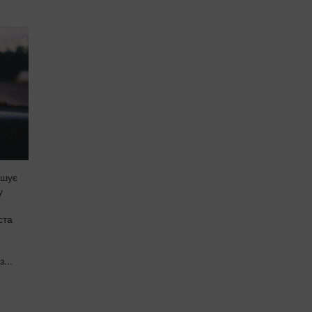
ушує
у
ста
...