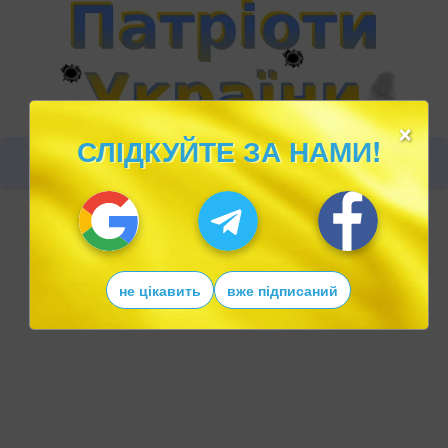
×
СЛІДКУЙТЕ ЗА НАМИ!
не цікавить
вже підписаний