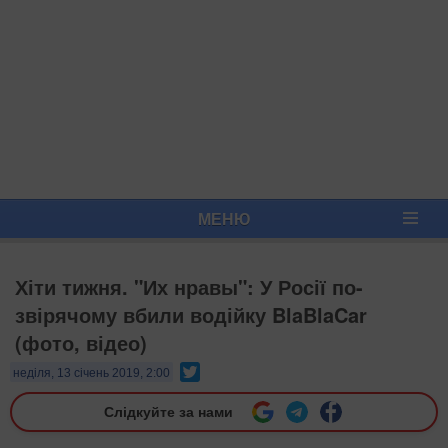
МЕНЮ
Хіти тижня. "Их нравы": У Росії по-
звірячому вбили водійку BlaBlaCar
(фото, відео)
Twitter
неділя, 13 січень 2019, 2:00
Слідкуйте за нами