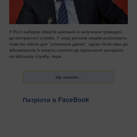
У Росії набирає обертів кампанія із залучення громадян
до контрактної служби. У низці регіонів людям розсилають
повістки нібито для "уточнення даних", однак після явки до
військкоматів їх можуть схиляти до підписання контракту
на військову службу, пере...
Патріоти в FaceBook