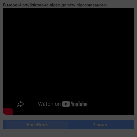
В мережі опубліковано відео допиту підозрюваного:
FaceBook
Disqus