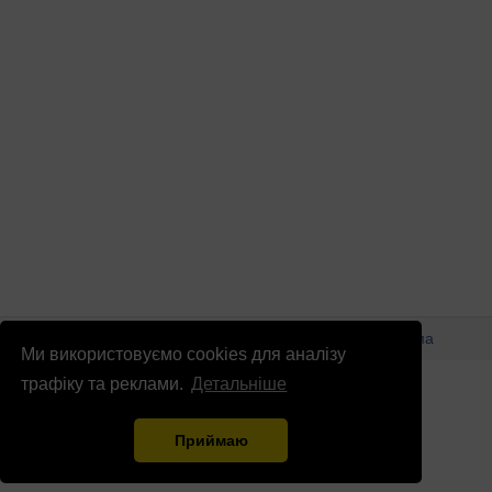
© Патріоти України 2026
Правова інформація
Реклама
Ми використовуємо cookies для аналізу
info
@
patrioty.org.ua
трафіку та реклами.
Детальніше
Приймаю