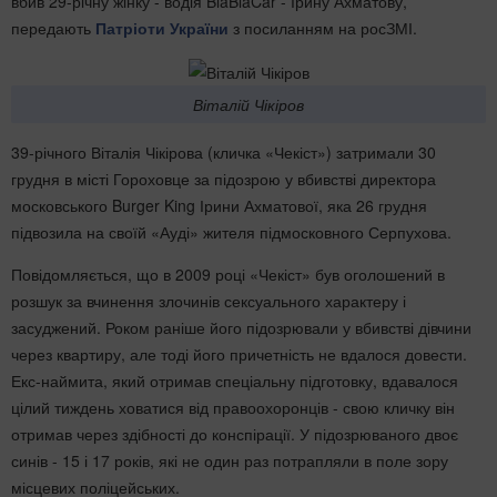
вбив 29-річну жінку - водія BlaBlaCar - Ірину Ахматову,
передають
Патріоти України
з посиланням на росЗМІ.
Віталій Чікіров
39-річного Віталія Чікірова (кличка «Чекіст») затримали 30
грудня в місті Гороховце за підозрою у вбивстві директора
московського Burger King Ірини Ахматової, яка 26 грудня
підвозила на своїй «Ауді» жителя підмосковного Серпухова.
Повідомляється, що в 2009 році «Чекіст» був оголошений в
розшук за вчинення злочинів сексуального характеру і
засуджений. Роком раніше його підозрювали у вбивстві дівчини
через квартиру, але тоді його причетність не вдалося довести.
Екс-наймита, який отримав спеціальну підготовку, вдавалося
цілий тиждень ховатися від правоохоронців - свою кличку він
отримав через здібності до конспірації. У підозрюваного двоє
синів - 15 і 17 років, які не один раз потрапляли в поле зору
місцевих поліцейських.