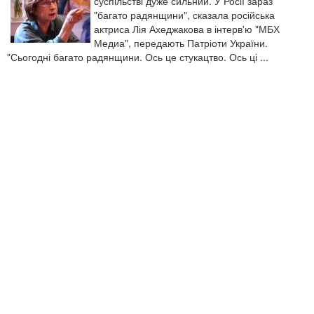
суспільстві дуже сильний. У Росії зараз
"багато радянщини", сказала російська
актриса Лія Ахеджакова в інтерв'ю "МБХ
Медиа", передають Патріоти України.
"Сьогодні багато радянщини. Ось це стукацтво. Ось ці ...