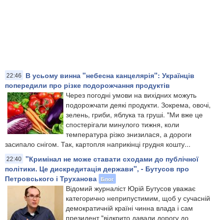
В усьому винна "небесна канцелярія": Українців
22:46
попередили про різке подорожчання продуктів
Через погодні умови на вихідних можуть
подорожчати деякі продукти. Зокрема, овочі,
зелень, гриби, яблука та груші. "Ми вже це
спостерігали минулого тижня, коли
температура різко знизилася, а дороги
засипало снігом. Так, картопля наприкінці грудня кошту...
"Кримінал не може ставати сходами до публічної
22:40
політики. Це дискредитація держави", - Бутусов про
Петровського і Труханова
Блог
Відомий журналіст Юрій Бутусов уважає
категорично неприпустимим, щоб у сучасній
демократичній країні чинна влада і сам
президент "відкрито давали дорогу до