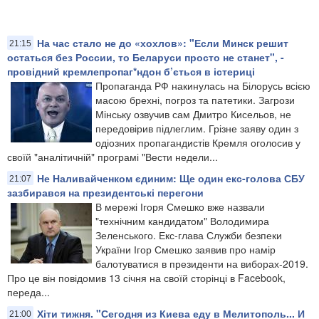
На час стало не до «хохлов»: "Если Минск решит
21:15
остаться без России, то Беларуси просто не станет", -
провідний кремлепропаг*ндон б’ється в істериці
Пропаганда РФ накинулась на Білорусь всією
масою брехні, погроз та патетики. Загрози
Мінську озвучив сам Дмитро Кисельов, не
передовірив підлеглим. Грізне заяву один з
одіозних пропагандистів Кремля оголосив у
своїй "аналітичній" програмі "Вести недели...
Не Наливайченком єдиним: Ще один екс-голова СБУ
21:07
зазбирався на президентські перегони
В мережі Ігоря Смешко вже назвали
"технічним кандидатом" Володимира
Зеленського. Екс-глава Служби безпеки
України Ігор Смешко заявив про намір
балотуватися в президенти на виборах-2019.
Про це він повідомив 13 січня на своїй сторінці в Facebook,
переда...
Хіти тижня. "Сегодня из Киева еду в Мелитополь... И
21:00