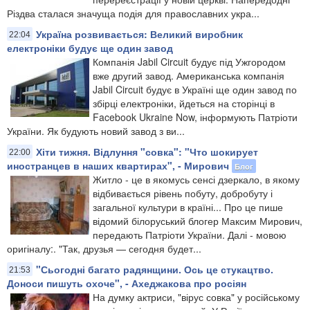
Різдва сталася значуща подія для православних укра...
Україна розвивається: Великий виробник
22:04
електроніки будує ще один завод
Компанія Jabil Circuit будує під Ужгородом
вже другий завод. Американська компанія
Jabil Circuit будує в Україні ще один завод по
збірці електроніки, йдеться на сторінці в
Facebook Ukraine Now, інформують Патріоти
України. Як будують новий завод з ви...
Хіти тижня. Відлуння "совка": "Что шокирует
22:00
иностранцев в наших квартирах", - Мирович
Блог
Житло - це в якомусь сенсі дзеркало, в якому
відбивається рівень побуту, добробуту і
загальної культури в країні... Про це пише
відомий білоруський блогер Максим Мирович,
передають Патріоти України. Далі - мовою
оригіналу:. "Так, друзья — сегодня будет...
"Сьогодні багато радянщини. Ось це стукацтво.
21:53
Доноси пишуть охоче", - Ахеджакова про росіян
На думку актриси, "вірус совка" у російському