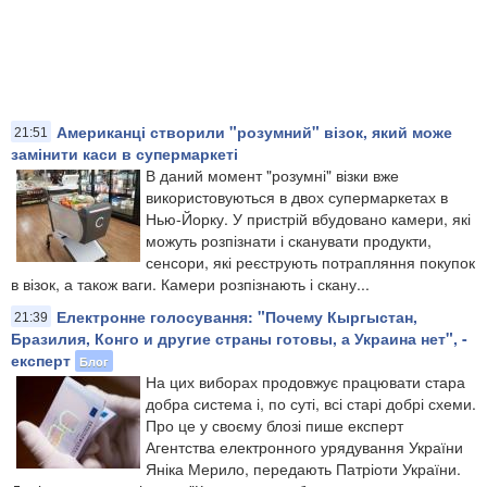
Американці створили "розумний" візок, який може
21:51
замінити каси в супермаркеті
В даний момент "розумні" візки вже
використовуються в двох супермаркетах в
Нью-Йорку. У пристрій вбудовано камери, які
можуть розпізнати і сканувати продукти,
сенсори, які реєструють потрапляння покупок
в візок, а також ваги. Камери розпізнають і скану...
Електронне голосування: "Почему Кыргыстан,
21:39
Бразилия, Конго и другие страны готовы, а Украина нет", -
експерт
Блог
На цих виборах продовжує працювати стара
добра система і, по суті, всі старі добрі схеми.
Про це у своєму блозі пише експерт
Агентства електронного урядування України
Яніка Мерило, передають Патріоти України.