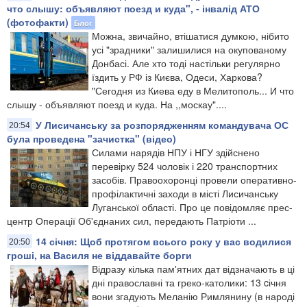
что слышу: объявляют поезд и куда", - інвалід АТО
(фотофакти)
Блог
Можна, звичайно, втішатися думкою, нібито
усі "зрадники" залишилися на окупованому
Донбасі. Але хто тоді настільки регулярно
їздить у РФ із Києва, Одеси, Харкова?
"Сегодня из Киева еду в Мелитополь... И что
слышу - объявляют поезд и куда. На ,,москау"....
У Лисичанську за розпорядженням командувача ОС
20:54
була проведена "зачистка" (відео)
Силами нарядів НПУ і НГУ здійснено
перевірку 524 чоловік і 220 транспортних
засобів. Правоохоронці провели оперативно-
профілактичні заходи в місті Лисичанську
Луганської області. Про це повідомляє прес-
центр Операції Об'єднаних сил, передають Патріоти ...
14 січня: Щоб протягом всього року у вас водилися
20:50
гроші, на Василя не віддавайте борги
Відразу кілька пам'ятних дат відзначають в ці
дні православні та греко-католики: 13 cічня
вони згадують Меланію Римлянину (в народі