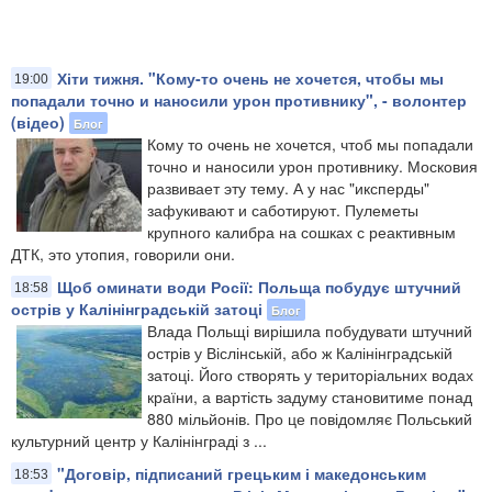
Хіти тижня. "Кому-то очень не хочется, чтобы мы
19:00
попадали точно и наносили урон противнику", - волонтер
(відео)
Блог
Кому то очень не хочется, чтоб мы попадали
точно и наносили урон противнику. Московия
развивает эту тему. А у нас "иксперды"
зафукивают и саботируют. Пулеметы
крупного калибра на сошках с реактивным
ДТК, это утопия, говорили они.
Щоб оминати води Росії: Польща побудує штучний
18:58
острів у Калінінградській затоці
Блог
Влада Польщі вирішила побудувати штучний
острів у Віслінській, або ж Калінінградській
затоці. Його створять у територіальних водах
країни, а вартість задуму становитиме понад
880 мільйонів. Про це повідомляє Польський
культурний центр у Калінінграді з ...
"Договір, підписаний грецьким і македонським
18:53