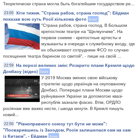
Теоретически страна могла быть богатейшим государством ре...
Хіти тижня. "Страна рабов, страна господ": Ейдман
23:05
показав всю суть Росії кількома фото
Блог
"Страна рабов, страна господ. В Большом
крепостном театре на "Щелкунчике". На
первом снимке - крепостные артисты и
музыканты в очереди к служебному входу, где
их обыскивают сотрудники ФСО по случаю
посещения театра барином со свитой", - пише на своїй ...
На порозі великих змін: Розкрито плани Кремля щодо
22:59
Донбасу (відео)
Блог
У 2019 Москва змінює свою військову
стратегію щодо українців на окупованому
Донбасі. Попередні плани Москви щодо
руйнування України за допомогою квазі-
республік зазнали фіаско. Втім, ОРДЛО
росіянам вже важко нести, і шкода кинути. В Кремлі пишуть
новий...
"Рівноправного союзу тут бути не може":
22:50
"Посварившись із Заходом, Росія залишилася сам на сам
із Китаєм", - Ейдман
Блог