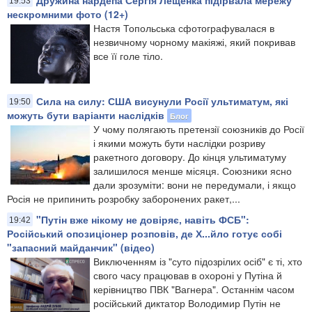
19:53
нескромними фото (12+)
Настя Топольська сфотографувалася в
незвичному чорному макіяжі, який покривав
все її голе тіло.
Сила на силу: США висунули Росії ультиматум, які
19:50
можуть бути варіанти наслідків
Блог
У чому полягають претензії союзників до Росії
і якими можуть бути наслідки розриву
ракетного договору. До кінця ультиматуму
залишилося менше місяця. Союзники ясно
дали зрозуміти: вони не передумали, і якщо
Росія не припинить розробку заборонених ракет,...
"Путін вже нікому не довіряє, навіть ФСБ":
19:42
Російський опозиціонер розповів, де Х...йло готує собі
"запасний майданчик" (відео)
Виключенням із "суто підозрілих осіб" є ті, хто
свого часу працював в охороні у Путіна й
керівництво ПВК "Вагнера". Останнім часом
російський диктатор Володимир Путін не