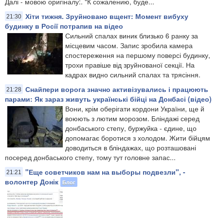
Далі - мовою оригіналу:. "К сожалению, буде...
Хіти тижня. Зруйновано вщент: Момент вибуху
21:30
будинку в Росії потрапив на відео
Сильний спалах виник близько 6 ранку за
місцевим часом. Запис зробила камера
спостереження на першому поверсі будинку,
трохи правіше від зруйнованої секції. На
кадрах видно сильний спалах та трясіння.
Снайпери ворога значно активізувались і працюють
21:28
парами: Як зараз живуть українські бійці на Донбасі (відео)
Вони, крім оберігати кордони України, ще й
воюють з лютим морозом. Бліндажі серед
донбаського степу, буржуйка - єдине, що
допомагає боротися з холодом. Жити бійцям
доводиться в бліндажах, що розташовані
посеред донбаського степу, тому тут головне запас...
"Еще советчиков нам на выборы подвезли", -
21:21
волонтер Донік
Блог