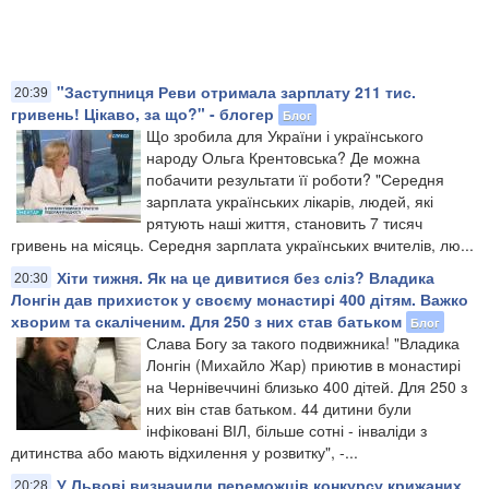
"Заступниця Реви отримала зарплату 211 тис.
20:39
гривень! Цікаво, за що?" - блогер
Блог
Що зробила для України і українського
народу Ольга Крентовська? Де можна
побачити результати її роботи? "Середня
зарплата українських лікарів, людей, які
рятують наші життя, становить 7 тисяч
гривень на місяць. Середня зарплата українських вчителів, лю...
Хіти тижня. Як на це дивитися без сліз? Владика
20:30
Лонгін дав прихисток у своєму монастирі 400 дітям. Важко
хворим та скаліченим. Для 250 з них став батьком
Блог
Слава Богу за такого подвижника! "Владика
Лонгін (Михайло Жар) приютив в монастирі
на Чернівеччині близько 400 дітей. Для 250 з
них він став батьком. 44 дитини були
інфіковані ВІЛ, більше сотні - інваліди з
дитинства або мають відхилення у розвитку", -...
У Львові визначили переможців конкурсу крижаних
20:28