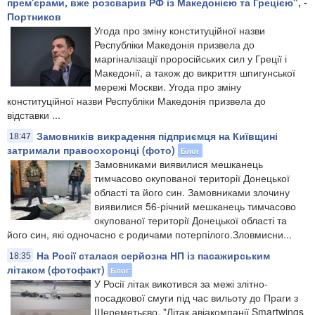
прем'єрами, вже розсварив РФ із Македонією та Грецією", -
Портников
Угода про зміну конституційної назви
Республіки Македонія призвела до
маргіналізації проросійських сил у Греції і
Македонії, а також до викриття шпигунської
мережі Москви. Угода про зміну
конституційної назви Республіки Македонія призвела до
відставки ...
Замовників викрадення підприємця на Київщині
18:47
затримали правоохоронці (фото)
Блог
Замовниками виявилися мешканець
тимчасово окупованої території Донецької
області та його син. Замовниками злочину
виявилися 56-річний мешканець тимчасово
окупованої території Донецької області та
його син, які одночасно є родичами потерпілого.Зловмисни...
На Росії сталася серйозна НП із пасажирським
18:35
літаком (фотофакт)
Блог
У Росії літак викотився за межі злітно-
посадкової смуги під час вильоту до Праги з
Шереметьєво. "Літак авіакомпанії Smartwings