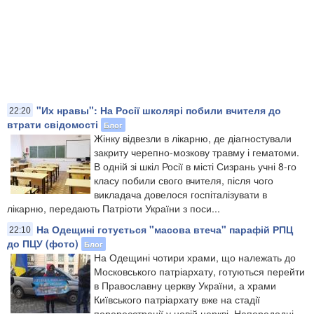
"Их нравы": На Росії школярі побили вчителя до
22:20
втрати свідомості
Блог
Жінку відвезли в лікарню, де діагностували
закриту черепно-мозкову травму і гематоми.
В одній зі шкіл Росії в місті Сизрань учні 8-го
класу побили свого вчителя, після чого
викладача довелося госпіталізувати в
лікарню, передають Патріоти України з поси...
На Одещині готується "масова втеча" парафій РПЦ
22:10
до ПЦУ (фото)
Блог
На Одещині чотири храми, що належать до
Московського патріархату, готуються перейти
в Православну церкву України, а храми
Київського патріархату вже на стадії
перереєстрації у новій церкві. Напередодні