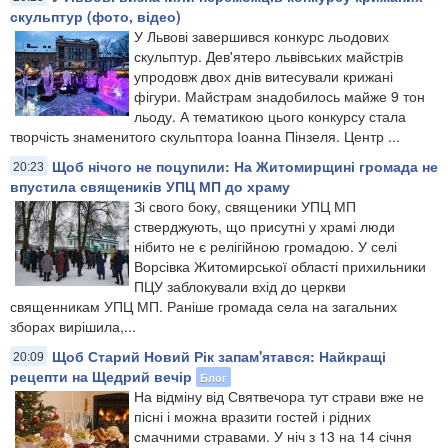
скульптур (фото, відео)
У Львові завершився конкурс льодових
скульптур. Дев'ятеро львівських майстрів
упродовж двох днів витесували крижані
фігури. Майстрам знадобилось майже 9 тон
льоду. А тематикою цього конкурсу стала
творчість знаменитого скульптора Іоанна Пінзеля. Центр ...
Щоб нічого не поцупили: На Житомирщині громада не
20:23
впустила священиків УПЦ МП до храму
Зі свого боку, священики УПЦ МП
стверджують, що присутні у храмі люди
нібито не є релігійною громадою. У селі
Ворсівка Житомирської області прихильники
ПЦУ заблокували вхід до церкви
священникам УПЦ МП. Раніше громада села на загальних
зборах вирішила,...
Щоб Старий Новий Рік запам'ятався: Найкращі
20:09
рецепти на Щедрий вечір
Блог
На відміну від Святвечора тут страви вже не
пісні і можна вразити гостей і рідних
смачними стравами. У ніч з 13 на 14 січня