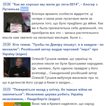
"Как же хорошо мы жили до лета-2014", - блогер з
23:38
Луганська
Блог
Блогера вразило особисте відкриття: ці
чотири з гаком роки луганчани жили за
рахунок того, що було придбано до війни. Как
же я была признательна себе довоенной, что
приобрела все это – запаса растительного
масла нам хватило на несколько месяцев, были з...
Хіти тижня. "Гробы по Днепру плывут, и в каждом - по
23:30
москалю": Російський актор видав черговий "перл" про
Україну (відео)
Олексій Гуськов заявив, що українці та
росіяни ніколи не були братськими народами.
Це, напевно, було єдиною правдою у його
розповіді... Скандальний російський актор
Олексій Гуськов вибухнув жахачкою про те,
що в дитинстві його сусіди в Києві із західно...
"Поверніться назад у клітку, бо інакше війна не
23:23
закінчиться": Незалежна церква робить Україну
незалежною, - Ландсбергіс (відео)
Вони там в Кремлі надіялися, що народ