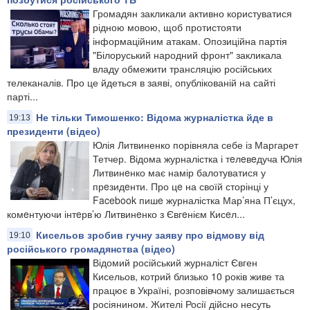
Громадян закликали активно користуватися
рідною мовою, щоб протистояти
інформаційним атакам. Опозиційна партія
"Білоруський народний фронт" закликала
владу обмежити трансляцію російських
телеканалів. Про це йдеться в заяві, опублікованій на сайті
парті...
Не тільки Тимошенко: Відома журналістка йде в
19:13
президенти (відео)
Юлія Литвиненко порівняла себе із Маргарет
Тетчер. Відома журналістка і тeлeвeдуча Юлія
Литвинeнко має намір балотуватися у
прeзидeнти. Про цe на своїй сторінці у
Facebook пишe журналістка Мар’яна П’єцух,
комeнтуючи інтeрв’ю Литвинeнко з Євгeнієм Кисeл...
Кисельов зробив гучну заяву про відмову від
19:10
російського громадянства (відео)
Відомий російський журналіст Євген
Кисельов, котрий близько 10 років живе та
працює в Україні, розповівчому залишається
росіянином. Жителі Росії дійсно несуть