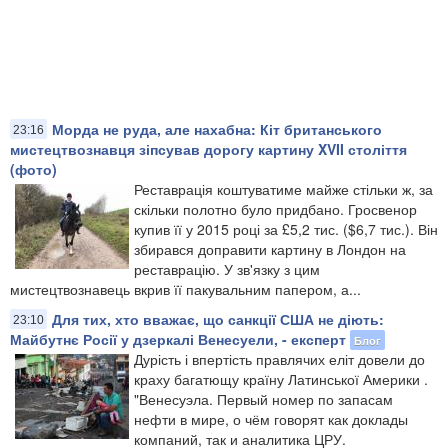
Морда не руда, але нахабна: Кіт британського
23:16
мистецтвознавця зіпсував дорогу картину XVII століття
(фото)
Реставрація коштуватиме майже стільки ж, за
скільки полотно було придбано. Гросвенор
купив її у 2015 році за £5,2 тис. ($6,7 тис.). Він
збирався доправити картину в Лондон на
реставрацію. У зв'язку з цим
мистецтвознавець вкрив її пакувальним папером, а...
Для тих, хто вважає, що санкції США не діють:
23:10
Майбутнє Росії у дзеркалі Венесуели, - експерт
Блог
Дурість і впертість правлячих еліт довели до
краху багатющу країну Латинської Америки .
"Венесуэла. Первый номер по запасам
нефти в мире, о чём говорят как доклады
компаний, так и аналитика ЦРУ.