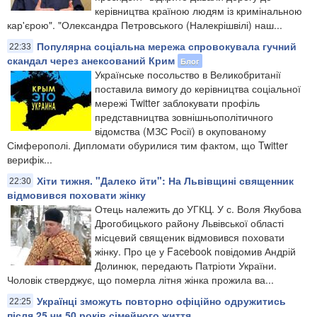
керівництва країною людям із кримінальною
кар'єрою". "Олександра Петровського (Налекрішвілі) наш...
Популярна соціальна мережа спровокувала гучний
22:33
скандал через анексований Крим
Блог
Українське посольство в Великобританії
поставила вимогу до керівництва соціальної
мережі Twitter заблокувати профіль
представництва зовнішньополітичного
відомства (МЗС Росії) в окупованому
Сімферополі. Дипломати обурилися тим фактом, що Twitter
верифік...
Хіти тижня. "Далеко йти": На Львівщині священник
22:30
відмовився поховати жінку
​Отець належить до УГКЦ. У с. Воля Якубова
Дрогобицького району Львівської області
місцевий священик відмовився поховати
жінку. Про це у Facebook повідомив Андрій
Долинюк, передають Патріоти України.
Чоловік стверджує, що померла літня жінка прожила ва...
Українці зможуть повторно офіційно одружитись
22:25
після 25 чи 50 років сімейного життя