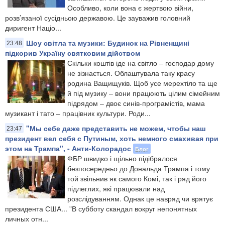
Особливо, коли вона є жертвою війни,
розв’язаної сусідньою державою. Це зауважив головний
диригент Націо...
Шоу світла та музики: Будинок на Рівненщині
23:48
підкорив Україну святковим дійством
Скільки коштів іде на світло – господар дому
не зізнається. Облаштувала таку красу
родина Ващищуків. Щоб усе мерехтіло та ще
й під музику – вони працюють цілим сімейним
підрядом – двоє синів-програмістів, мама
музикант і тато – працівник культури. Роди...
"Мы себе даже представить не можем, чтобы наш
23:47
президент вел себя с Путиным, хоть немного смахивая при
этом на Трампа", - Анти-Колорадос
Блог
ФБР швидко і щільно підібралося
безпосередньо до Дональда Трампа і тому
той звільнив як самого Комі, так і ряд його
підлеглих, які працювали над
розслідуванням. Однак це навряд чи врятує
президента США... "В субботу скандал вокруг непонятных
личных отн...