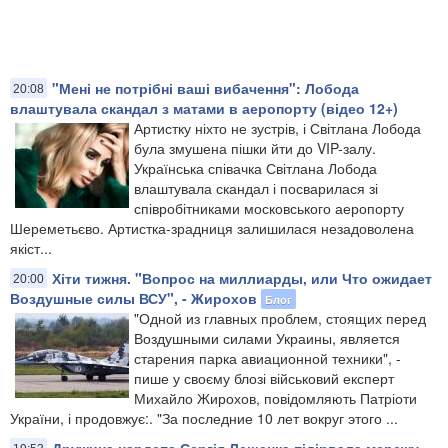
"Мені не потрібні ваші вибачення": Лобода
20:08
влаштувала скандал з матами в аеропорту (відео 12+)
Артистку ніхто не зустрів, і Світлана Лобода
була змушена пішки йти до VIP-залу.
Українська співачка Світлана Лобода
влаштувала скандал і посварилася зі
співробітниками московського аеропорту
Шереметьєво. Артистка-зрадниця залишилася незадоволена
якіст...
Хіти тижня. "Вопрос на миллиарды, или Что ожидает
20:00
Воздушные силы ВСУ", - Жирохов
Блог
"Одной из главных проблем, стоящих перед
Воздушными силами Украины, является
старения парка авиационной техники", -
пише у своєму блозі військовий експерт
Михайло Жирохов, повідомляють Патріоти
України, і продовжує:. "За последние 10 лет вокруг этого ...
Дружина нардепа Сергія Лещенка підірвала мережу