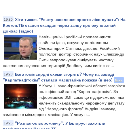
Хіти тижня. ''Решту населення просто ліквідувати'': На
19:30
КремльТБ стався скандал через заяву про окупований
Донбас (відео)
Навіть цинічні російські пропагандисти
знайшли ідею, озвучену політологом
Олександром Ситіним, дикістю. Російський
політолог, доктор історичних наук Олександр
Ситін запропонував ліквідувати частину
населення окупованих територій Донбасу, чим вивів з се...
Багатомільярдні схеми згорять? Чому на заводі
19:28
"Карпатнафтохім" сталася масштабна пожежа (відео)
Блог
У Калуші Івано-Франківської області загорівся
поліофіновий завод "Карпатнафтохім". За
інформацією ЗМІ, саме це підприємство, яке
належить скандальному народному депутату
від "Народного фронту" Андрію Іванчуку,
замішане в мільярдних махінаціях. У чому п...
"Розпалює ворожнечу": У Білорусі захотіли
19:26
позбутися російського ТБ