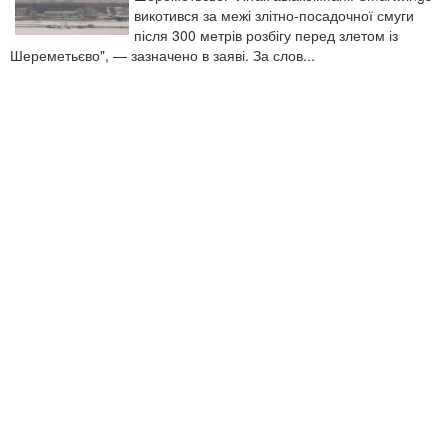
викотився за межі злітно-посадочної смуги
після 300 метрів розбігу перед злетом із
Шереметьєво", — зазначено в заяві. За слов...