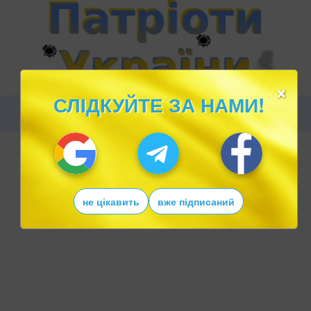
×
СЛІДКУЙТЕ ЗА НАМИ!
не цікавить
вже підписаний