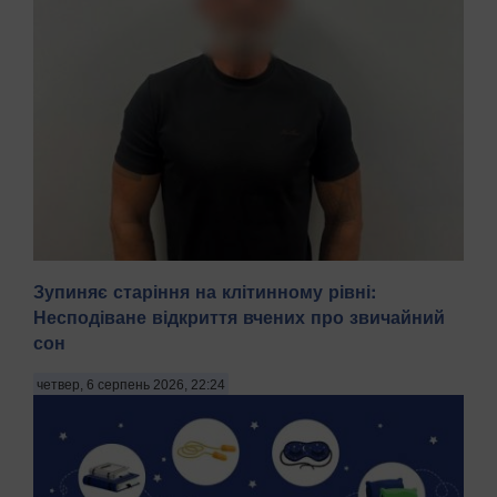
Зупиняє старіння на клітинному рівні:
Несподіване відкриття вчених про звичайний
сон
На Київщині затримали трьох чоловіків віком 18, 43 і 52
років за підозрою у груповому зґвалтуванні 21-річної
четвер, 6 серпень 2026, 22:24
дівчини. Про це повідомила пресслужба Національної
поліції в четвер, 6 серпня, зазначають Патріоти України.
"На Бориспільщині троє чоловіків, з...