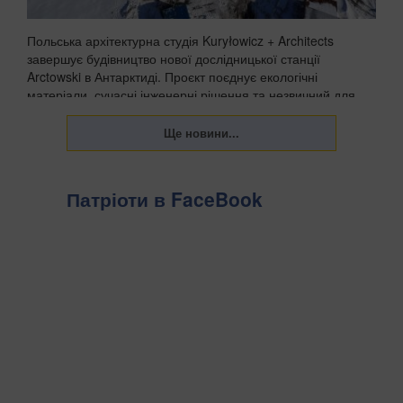
Польська архітектурна студія Kuryłowicz + Architects
завершує будівництво нової дослідницької станції
Arctowski в Антарктиді. Проєкт поєднує екологічні
матеріали, сучасні інженерні рішення та незвичний для
полярних баз акцент на комфорті людей, які пра...
Патріоти в FaceBook