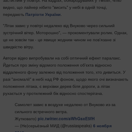
застиглим у повітрі. На кадрах, обнародуваних у Twitter, чітко
видно, що лайнер нібито "висить" у небі в одній точці,
передають
Патріоти України
.
"Літак завис у повітрі недалеко від Внуково через сильний
зустрічний вітер. Моторошно", — прокоментували ролик. Однак,
це не зовсім так - це явище жодним чином не пов'язане зі
швидкістю вітру.
Автори відео випробували на собі оптичний ефект паралакс.
Йдеться про зміну відомого положення об'єкта відносно
віддаленого фону залежно від положення того, хто дивиться. У
разі "аномалії" в небі над РФ фоном, щодо якого очі визначають
положення літака, є верхівки дерев біля дороги, а літак
рухається у протилежний бік відносно спостерігача.
Самолет завис в воздухе недалеко от Внуково из-за
сильного встречного ветра.
Жутковато)
pic.twitter.com/aWhGsxE5fH
— (Не)серьёзный МИД (@russiaspeaks)
6 ноября