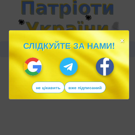
×
СЛІДКУЙТЕ ЗА НАМИ!
не цікавить
вже підписаний