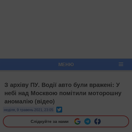
МЕНЮ
З архіву ПУ. Водії авто були вражені: У
небі над Москвою помітили моторошну
аномалію (відео)
Twitter
неділя, 9 травень 2021, 23:05
Слідкуйте за нами