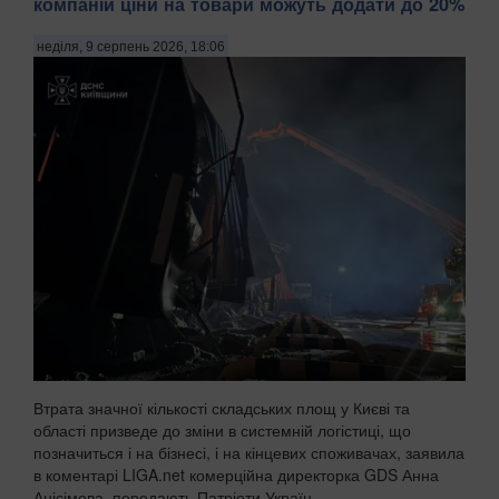
компаній ціни на товари можуть додати до 20%
неділя, 9 серпень 2026, 18:06
Втрата значної кількості складських площ у Києві та
області призведе до зміни в системній логістиці, що
позначиться і на бізнесі, і на кінцевих споживачах, заявила
в коментарі LIGA.net комерційна директорка GDS Анна
Анісімова, передають Патріоти Україн...