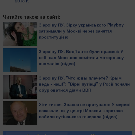
2018 г.
Читайте також на сайті:
З архіву ПУ. Зірку українського Playboy
затримали у Москві через заняття
проституцією
З архіву ПУ. Водії авто були вражені: У
небі над Москвою помітили моторошну
аномалію (відео)
З архіву ПУ. ''Что ж вы плачете? Крым
ведь - наш!'': "Вірні путінці" у Росії почали
обурюватися діями ВВП
Хіти тижня. Звання не врятувало: У мережі
показали, як у центрі Москви жорстоко
побили путінського генерала (відео)