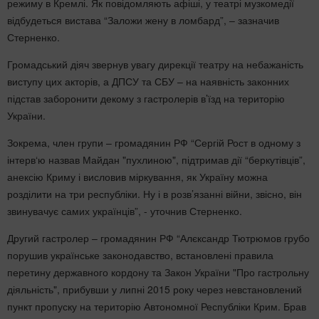
режиму в Кремлі. Як повідомляють афіші, у театрі музкомедії
відбудеться вистава “Заложи жену в ломбард”, – зазначив
Стерненко.
Громадський діяч звернув увагу дирекції театру на небажаність
виступу цих акторів, а ДПСУ та СБУ – на наявність законних
підстав заборонити декому з гастролерів в’їзд на територію
України.
Зокрема, член групи – громадянин РФ “Сергій Рост в одному з
інтерв‘ю назвав Майдан "пухлиною", підтримав дії “беркутівців”,
анексію Криму і висловив міркування, як Україну можна
розділити на три республіки. Ну і в розв’язанні війни, звісно, він
звинувачує самих українців”, - уточнив Стерненко.
Другий гастролер – громадянин РФ “Алєксандр Тютрюмов грубо
порушив українське законодавство, встановлені правила
перетину державного кордону та Закон України "Про гастрольну
діяльність", прибувши у липні 2015 року через невстановлений
пункт пропуску на територію Автономної Республіки Крим. Брав