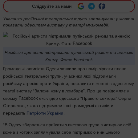
Слідкуйте за нами
Учасники російської театральної трупи запланували у жовтні
показати одеситам виставу у театрі музкомедії.
Російські артисти підтримали путінський режим та анексію
Криму. Фото:Facebook
Громадські активісти Одеси заявили про намір зірвати плани
російської театральної трупи, учасники якої підтримали
російську агресію проти України, поставити в жовтні в одеському
театрі виставу “Заложи жену в ломбард”. Про це повідомляє у
своєму Facebook екс-лідер одеського “Правого сектора” Сергій
Стерненко, якого підтримали інші громадські активісти,
передають
Патріоти України
.
“В Одесу збирається приїхати з виставою група з чотирьох осіб,
кожна з котрих заплямувала себе підтримкою нинішнього