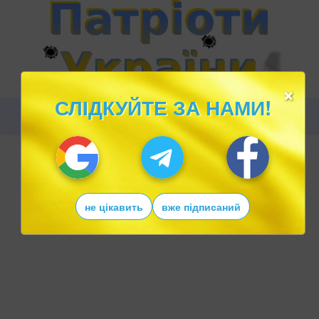
×
СЛІДКУЙТЕ ЗА НАМИ!
не цікавить
вже підписаний