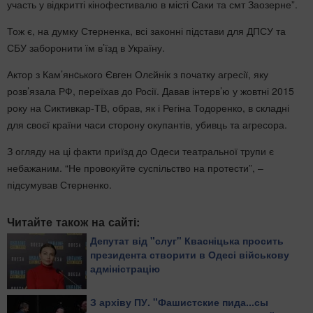
участь у відкритті кінофестивалю в місті Саки та смт Заозерне”.
Тож є, на думку Стерненка, всі законні підстави для ДПСУ та
СБУ заборонити їм в’їзд в Україну.
Актор з Кам’янcького Євген Олєйнік з початку агресії, яку
розв’язала РФ, переїхав до Росії. Давав інтерв’ю у жовтні 2015
року на Сиктивкар-ТВ, обрав, як і Регіна Тодоренко, в складні
для своєї країни часи сторону окупантів, убивць та агресора.
З огляду на ці факти приїзд до Одеси театральної трупи є
небажаним. “Не провокуйте суспільство на протести”, –
підсумував Стерненко.
Читайте також на сайті:
Депутат від "слуг" Квасніцька просить
президента створити в Одесі військову
адміністрацію
З архіву ПУ. "Фашистские пида...сы