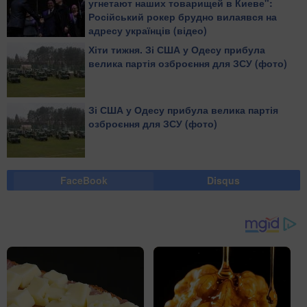
угнетают наших товарищей в Киеве":
Російський рокер брудно вилаявся на
адресу українців (відео)
Хіти тижня. Зі США у Одесу прибула
велика партія озброєння для ЗСУ (фото)
Зі США у Одесу прибула велика партія
озброєння для ЗСУ (фото)
FaceBook
Disqus