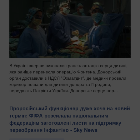
В Україні вперше виконали трансплантацію серця дитині,
яка раніше перенесла операцію Фонтена. Донорський
орган доставили з НДСЛ "Охматдит", де медики провели
коридор пошани для дитини-донора та її родини,
передають Патріоти України. Донорське серце пер...
Проросійський функціонер дуже хоче на новий
термін: ФІФА розсилала національним
федераціям заготовлені листи на підтримку
переобрання Інфантіно - Sky News