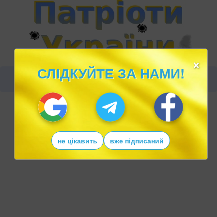
×
СЛІДКУЙТЕ ЗА НАМИ!
не цікавить
вже підписаний