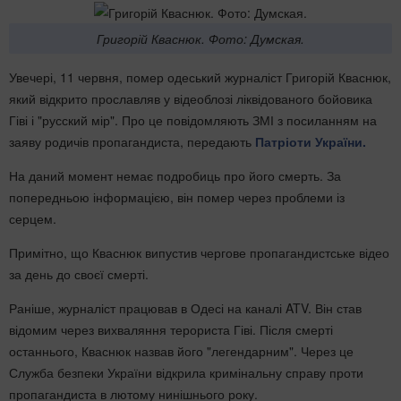
Григорій Кваснюк. Фото: Думская.
Увечері, 11 червня, помер одеський журналіст Григорій Кваснюк,
який відкрито прославляв у відеоблозі ліквідованого бойовика
Гіві і "русский мір". Про це повідомляють ЗМІ з посиланням на
заяву родичів пропагандиста, передають
Патріоти України.
На даний момент немає подробиць про його смерть. За
попередньою інформацією, він помер через проблеми із
серцем.
Примітно, що Кваснюк випустив чергове пропагандистське відео
за день до своєї смерті.
Раніше, журналіст працював в Одесі на каналі ATV. Він став
відомим через вихваляння терориста Гіві. Після смерті
останнього, Кваснюк назвав його "легендарним". Через це
Служба безпеки України відкрила кримінальну справу проти
пропагандиста в лютому нинішнього року.