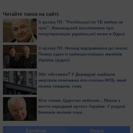
Читайте також на сайті:
З архіву ПУ. "Російської по ТБ майже не
чую": Жванецький висловився про
популяризацію української мови в Одесі
З архіву ПУ. Нелюд відправився до пекла:
Помер один із найжорстокіших маніяків
України (відео)
Збіг обставин? У Держдумі знайшли
мертвим помічника екс-голови ФСБ, який
помер тиждень тому
Хіти тижня. Царство небесне... Пішов з
життя народний артист України: У родині
Бенюків велике горе
FaceBook
Disqus