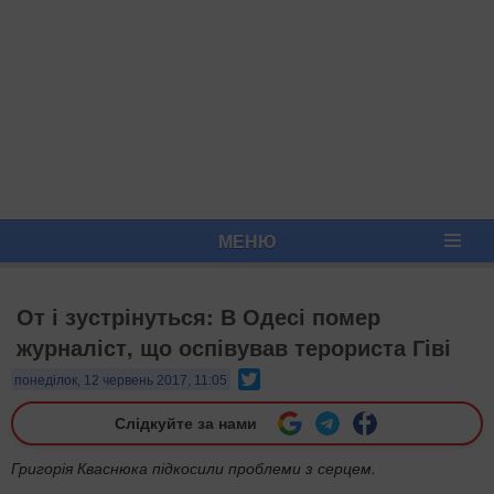
МЕНЮ
От і зустрінуться: В Одесі помер
журналіст, що оспівував терориста Гіві
Twitter
понеділок, 12 червень 2017, 11:05
Слідкуйте за нами
Григорія Кваснюка підкосили проблеми з серцем.