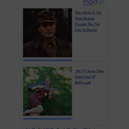
This Movie Is The
Main Reason
Ukraine Has Not
Lost To Russia
’90s TV Icons Who
Faded Out Of
Hollywood