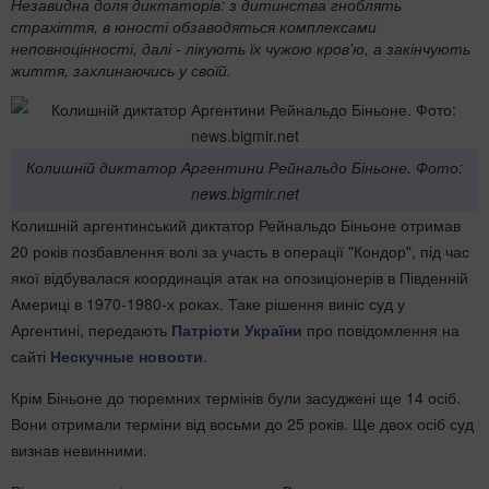
Незавидна доля диктаторів: з дитинства гноблять
страхіття, в юності обзаводяться комплексами
неповноцінності, далі - лікують їх чужою кров'ю, а закінчують
життя, захлинаючись у своїй.
Колишній диктатор Аргентини Рейнальдо Біньоне. Фото:
news.bigmir.net
Колишній аргентинський диктатор Рейнальдо Біньоне отримав
20 років позбавлення волі за участь в операції "Кондор", під час
якої відбувалася координація атак на опозиціонерів в Південній
Америці в 1970-1980-х роках. Таке рішення виніс суд у
Аргентині, передають
Патріоти України
про повідомлення на
сайті
Нескучные новости
.
Крім Біньоне до тюремних термінів були засуджені ще 14 осіб.
Вони отримали терміни від восьми до 25 років. Ще двох осіб суд
визнав невинними.