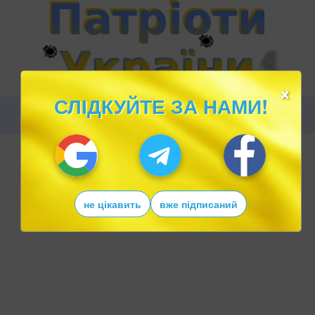
×
СЛІДКУЙТЕ ЗА НАМИ!
не цікавить
вже підписаний