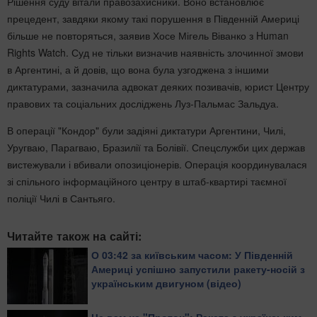
Рішення суду вітали правозахисники. Воно встановлює
прецедент, завдяки якому такі порушення в Південній Америці
більше не повторяться, заявив Хосе Мігель Віванко з Human
Rights Watch. Суд не тільки визначив наявність злочинної змови
в Аргентині, а й довів, що вона була узгоджена з іншими
диктатурами, зазначила адвокат деяких позивачів, юрист Центру
правових та соціальних досліджень Луз-Пальмас Зальдуа.
В операції "Кондор" були задіяні диктатури Аргентини, Чилі,
Уругваю, Парагваю, Бразилії та Болівії. Спецслужби цих держав
вистежували і вбивали опозиціонерів. Операція координувалася
зі спільного інформаційного центру в штаб-квартирі таємної
поліції Чилі в Сантьяго.
Читайте також на сайті:
О 03:42 за київським часом: У Південній
Америці успішно запустили ракету-носій з
українським двигуном (відео)