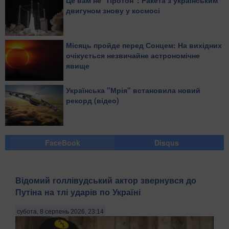
Це вам не "Протон": Ракета з українським
двигуном знову у космосі
Місяць пройде перед Сонцем: На вихідних
очікується незвичайне астрономічне
явище
Українська "Мрія" встановила новий
рекорд (відео)
FaceBook
Disqus
Відомий голлівудський актор звернувся до
Путіна на тлі ударів по Україні
субота, 8 серпень 2026, 23:14