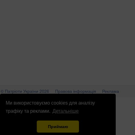
© Патріоти України 2026
Правова інформація
Реклама
info
@
patrioty.org.ua
Ми використовуємо cookies для аналізу
трафіку та реклами.
Детальніше
Приймаю