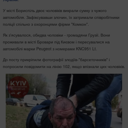
У місті Бориспіль двоє чоловіків викрали сумку з чужого
автомобіля. Зафіксувавши злочин, їх затримали співробітники
поліції спільно з охоронцями фірми "Комкон".
Як з'ясувалося, обидва чоловіки - громадяни Грузії. Вони
проживали в місті Бровари під Києвом і пересувалися на
автомобілі марки Peugeot з номерами KNC951 Lt.
До посту прикріпили фотографії злодіїв-"барсеточників" і
попросили повідомити на лінію 102, якщо впізнали цих чоловіків.