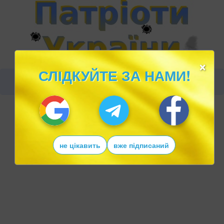
×
СЛІДКУЙТЕ ЗА НАМИ!
не цікавить
вже підписаний