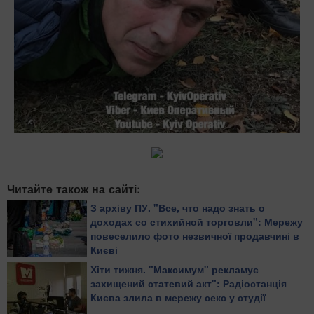
Читайте також на сайті:
З архіву ПУ. "Все, что надо знать о
доходах со стихийной торговли": Мережу
повеселило фото незвичної продавчині в
Києві
Хіти тижня. "Максимум" рекламує
захищений статевий акт": Радіостанція
Києва злила в мережу секс у студії