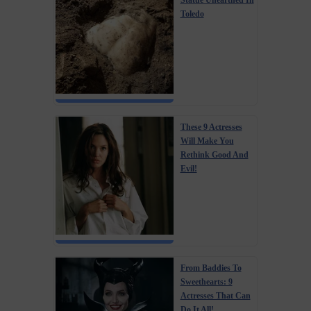
Statue Unearthed In
Toledo
These 9 Actresses
Will Make You
Rethink Good And
Evil!
From Baddies To
Sweethearts: 9
Actresses That Can
Do It All!