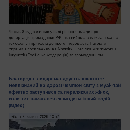
Чеський суд залишив у силі рішення влади про
депортацію громадянки РФ, яка вийшла заміж за чеха по
телефону і приїхала до нього, передають Патріоти
України з посиланням на Novinky. . Весілля між жінкою з
Інгушетії (Російська Федерація) та громадянином...
Благородні лицарі мандрують інкогніто:
Невпізнаний на дорозі чемпіон світу з муай-тай
ефектно заступився за переляканих жінок,
коли тих намагався скривдити інший водій
(відео)
субота, 8 серпень 2026, 13:52