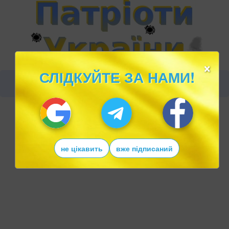
×
СЛІДКУЙТЕ ЗА НАМИ!
не цікавить
вже підписаний