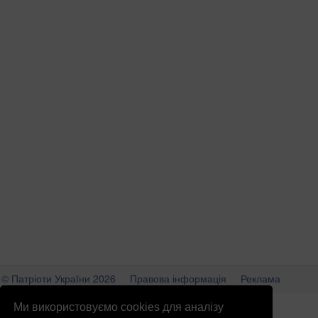
© Патріоти України 2026
Правова інформація
Реклама
info
@
patrioty.org.ua
Ми використовуємо cookies для аналізу