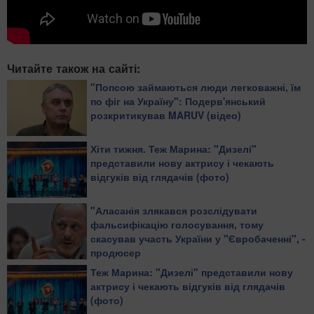
Читайте також на сайті:
"Попсою займаються люди легковажні, їм
по фіг на Україну": Подерв'янський
розкритикував MARUV (відео)
Хіти тижня. Теж Марина: "Дизелі"
представили нову актрису і чекають
відгуків від глядачів (фото)
"Аласанія злякався розслідувати
фальсифікацію голосування, тому
скасував участь України у "Євробаченні", -
продюсер
Теж Марина: "Дизелі" представили нову
актрису і чекають відгуків від глядачів
(фото)