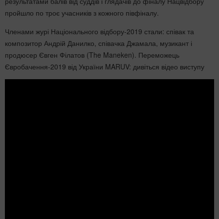
результатами балів від суддів і глядачів до фіналу Нацвідбору
пройшло по троє учасників з кожного півфіналу.
Членами журі Національного відбору-2019 стали: співак та
композитор Андрій Данилко, співачка Джамала, музикант і
продюсер Євген Філатов (The Maneken). Переможець
Євробачення-2019 від України MARUV: дивіться відео виступу