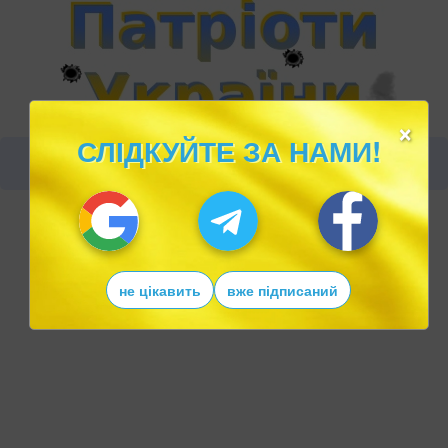
×
СЛІДКУЙТЕ ЗА НАМИ!
не цікавить
вже підписаний