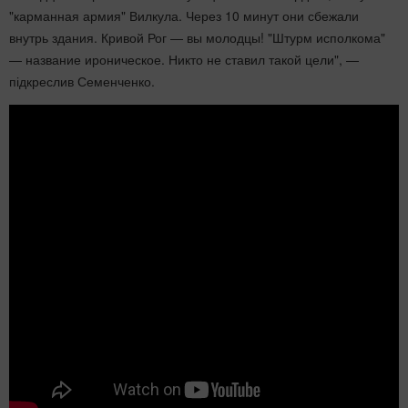
"карманная армия" Вилкула. Через 10 минут они сбежали
внутрь здания. Кривой Рог — вы молодцы! "Штурм исполкома"
— название ироническое. Никто не ставил такой цели", —
підкреслив Семенченко.