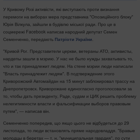
У Кривому Розі активісти, які виступають проти визнання
перемоги на виборах мера представника "Опозиційного блоку"
Юрія Вілкула, зайшли в будівлю міської ради. Про це в
соцмережі Facebook написав народний депутат Семен
Семенченко, передають
Патріоти України
.
"Кривой Рог. Представители церкви, ветераны АТО, активисты,
нардепы зашли в мэрию. У нас не было нужды захватывать то,
что и так принадлежит людям. На стене мэрии люди написали
"Власть принадлежит людям". В подтверждение этого
Криворожский Автомайдан на 15 минут заблокировал трассу на
Днепропетровск. Криворожане единогласно проголосовали за
то, чтобы дать президенту, Раде, судам и ЦИК решить проблему
нелегитимности власти и фальсификации выборов правовым
путем", — написав він.
Семенченко попередив, що якщо цього не відбудеться до 29
листопада, то люди встановлять пряме народовладдя.
"Бравые
молодцы в беретах — т. н. "муниципальная гвардия", по сути