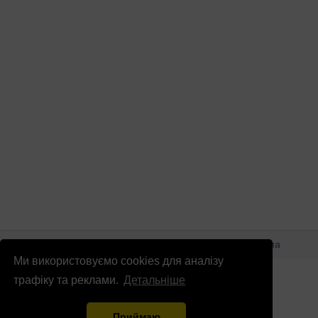
© Патріоти України 2026
Правова інформація
Реклама
Ми використовуємо cookies для аналізу
info
@
patrioty.org.ua
трафіку та реклами.
Детальніше
Приймаю