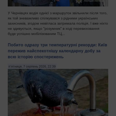
У Чернівцях водія однієї з маршруток звільнили після того,
як той зневажливо спілкувався з рідними українських
захисників, згодом невігласа затримала поліція. І вже ніхто
не здивується, якщо "розумник" в ході перевиховання
буде успішно мобілізованим ТЦ...
Побито одразу три температурні рекорди: Київ
пережив найспекотнішу календарну добу за
всю історію спостережень
п’ятниця, 7 серпень 2026, 22:39