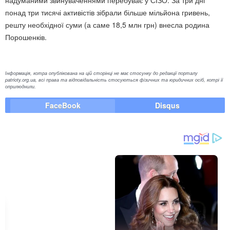
понад три тисячі активістів зібрали більше мільйона гривень,
решту необхідної суми (а саме 18,5 млн грн) внесла родина
Порошенків.
Інформація, котра опублікована на цій сторінці не має стосунку до редакції порталу
patrioty.org.ua, всі права та відповідальність стосуються фізичних та юридичних осіб, котрі її
оприлюднили.
FaceBook
Disqus