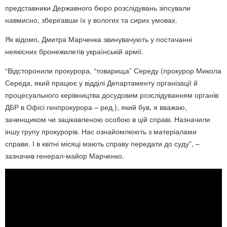
представники Державного бюро розслідувань зіпсували
навмисно, зберігавши їх у вологих та сирих умовах.
Як відомо, Дмитра Марченка звинувачують у постачанні
неякісних бронежилетів українській армії.
“Відсторонили прокурора, “товарища” Середу (прокурор Микола
Середа, який працює у відділі Департаменту організації й
процесуального керівництва досудовим розслідуванням органів
ДБР в Офісі генпрокурора – ред.), який був, я вважаю,
зачинщиком чи зацікавленою особою в цій справі. Назначили
іншу групу прокурорів. Нас ознайомлюють з матеріалами
справи. І в квітні місяці мають справу передати до суду”, –
зазначив генерал-майор Марченко.