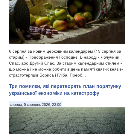
6 серпня за новим церковним календарем (19 серпня за
старим) - Преображення Господнє. В народі - Яблучний
Спас, або Другий Спас. За старим календарним стилем -
що можна і не можна робити в день пам'яті святих князів-
страстотерпців Бориса і Гліба. Преоб...
Три помилки, які перетворять план порятунку
української економіки на катастрофу
середа, 5 серпень 2026, 23:00