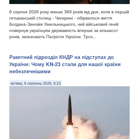
6 серпня 2026 року минає 369 років від дня, коли в першій
гетьманській столиці - Чигирині - обірвалося життя
Богдана-Зиновія Хмельницького, чий військовий геній
повернув українцям державність вперше за кількасот
років, зазначають Патріоти України. Трох...
Ракетний підрозділ КНДР на підступах до
України: Чому KN-23 стали для нашої країни
небезпечнішими
четвер, 6 серпень 2026, 9:23