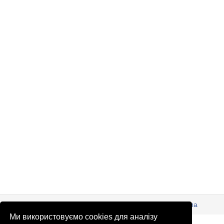
© Патріоти України 2026
Правова інформація
Реклама
Ми використовуємо cookies для аналізу
info
@
patrioty.org.ua