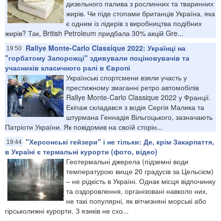
дизельного палива з рослинних та тваринних
жирів. Чи піде стопами британців Україна, яка
є одним із лідерів з виробництва подібних
жирів? Так, British Petroleum придбала 30% акцій Gre...
Rallye Monte-Carlo Classique 2022: Українці на
19:50
"горбатому Запорожці" здивували поціновувачів та
учасників класичного ралі в Європі
Українські спортсмени взяли участь у
престижному змаганні ретро автомобілів
Rallye Monte-Carlo Classique 2022 у Франції.
Екіпаж складався з водія Сергія Малика та
штурмана Геннадія Вільгоцького, зазначають
Патріоти України. Як повідомив на своїй сторін...
"Херсонські гейзери" і не тільки: Де, крім Закарпаття,
19:44
в Україні є термальні курорти (фото, відео)
Геотермальні джерела (підземні води
температурою вище 20 градусів за Цельсієм)
– не рідкість в Україні. Однак місця відпочинку
та оздоровлення, організовані навколо них,
не такі популярні, як вітчизняні морські або
гірськолижні курорти. З язиків не схо...