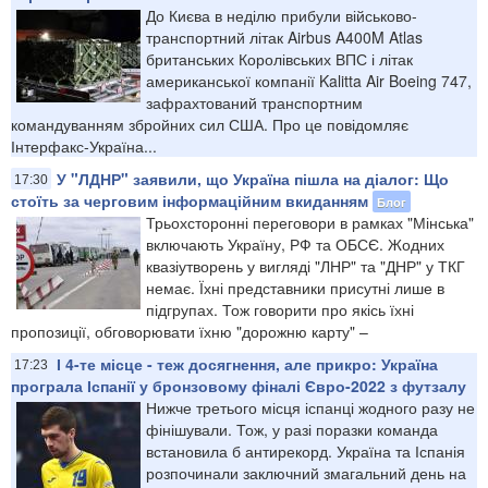
До Києва в неділю прибули військово-
транспортний літак Airbus A400M Atlas
британських Королівських ВПС і літак
американської компанії Kalitta Air Boeing 747,
зафрахтований транспортним
командуванням збройних сил США. Про це повідомляє
Інтерфакс-Україна...
У "ЛДНР" заявили, що Україна пішла на діалог: Що
17:30
стоїть за черговим інформаційним вкиданням
Блог
Трьохсторонні переговори в рамках "Мінська"
включають Україну, РФ та ОБСЄ. Жодних
квазіутворень у вигляді "ЛНР" та "ДНР" у ТКГ
немає. Їхні представники присутні лише в
підгрупах. Тож говорити про якісь їхні
пропозиції, обговорювати їхню "дорожню карту" –
І 4-те місце - теж досягнення, але прикро: Україна
17:23
програла Іспанії у бронзовому фіналі Євро-2022 з футзалу
Нижче третього місця іспанці жодного разу не
фінішували. Тож, у разі поразки команда
встановила б антирекорд. Україна та Іспанія
розпочинали заключний змагальний день на