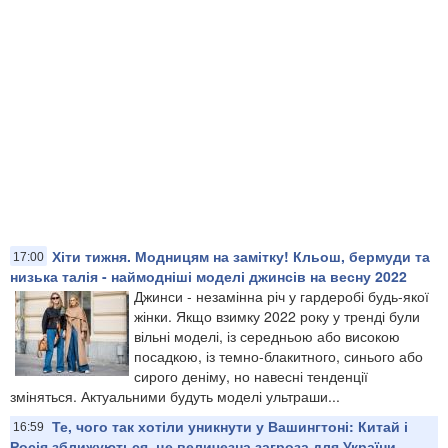
Хіти тижня. Модницям на замітку! Кльош, бермуди та
17:00
низька талія - наймодніші моделі джинсів на весну 2022
Джинси - незамінна річ у гардеробі будь-якої
жінки. Якщо взимку 2022 року у тренді були
вільні моделі, із середньою або високою
посадкою, із темно-блакитного, синього або
сирого деніму, но навесні тенденції
зміняться. Актуальними будуть моделі ультраши...
Те, чого так хотіли уникнути у Вашингтоні: Китай і
16:59
Росія зближуються, це величезна загроза для України