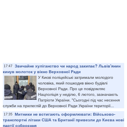
Звичайне хуліганство чи народ закипає? Львів'янин
17:47
кинув молоток у вікно Верховної Ради
У Києві поліцейські затримали молодого
чоловіка, який пошкодив вікно будівлі
Верховної Ради. Про це повідомляє
Нацполіція у неділю, 6 лютого, зазначають
Патріоти України. "Сьогодні під час несення
служби на прилеглій до Верховної Ради України території...
​Митники не встигають оформлювати: Військово-
17:35
транспортні літаки США та Британії привезли до Києва нові
партії озброєння