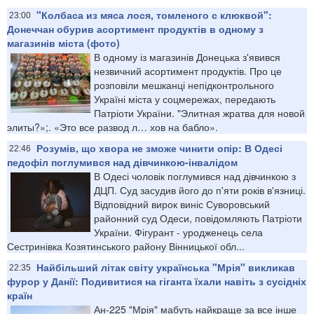
"Колбаса из мяса лося, томленого с клюквой":
23:00
Донеччан обурив асортимент продуктів в одному з
магазинів міста (фото)
В одному із магазинів Донецька з'явився
незвичний асортимент продуктів. Про це
розповіли мешканці непідконтрольного
Україні міста у соцмережах, передають
Патріоти України. "Элитная жратва для новой
элиты?»;. «Это все развод л… хов на бабло».
Розумів, що хвора не зможе чинити опір: В Одесі
22:46
педофіл поглумився над дівчинкою-інвалідом
В Одесі чоловік поглумився над дівчинкою з
ДЦП. Суд засудив його до п'яти років в'язниці.
Відповідний вирок виніс Суворовський
районний суд Одеси, повідомляють Патріоти
України. Фігурант - уродженець села
Сестринівка Козятинського району Вінницької обл...
Найбільший літак світу українська "Мрія" викликав
22:35
фурор у Данії: Подивитися на гіганта їхали навіть з сусідніх
країн
Ан-225 "Мрія" мабуть найкраще за все інше