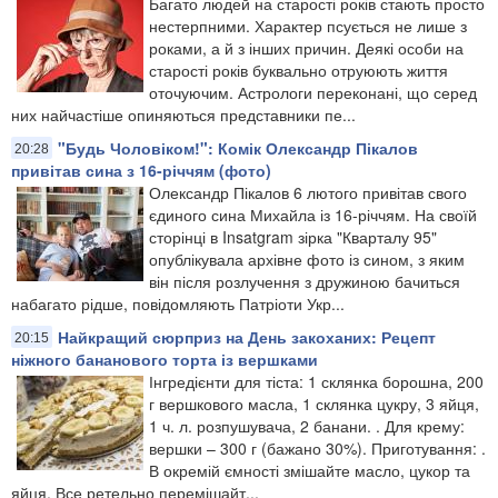
Багато людей на старості років стають просто
нестерпними. Характер псується не лише з
роками, а й з інших причин. Деякі особи на
старості років буквально отруюють життя
оточуючим. Астрологи переконані, що серед
них найчастіше опиняються представники пе...
"Будь Чоловіком!": Комік Олександр Пікалов
20:28
привітав сина з 16-річчям (фото)
Олександр Пікалов 6 лютого привітав свого
єдиного сина Михайла із 16-річчям. На своїй
сторінці в Insatgram зірка "Кварталу 95"
опублікувала архівне фото із сином, з яким
він після розлучення з дружиною бачиться
набагато рідше, повідомляють Патріоти Укр...
Найкращий сюрприз на День закоханих: Рецепт
20:15
ніжного бананового торта із вершками
Інгредієнти для тіста: 1 склянка борошна, 200
г вершкового масла, 1 склянка цукру, 3 яйця,
1 ч. л. розпушувача, 2 банани. . Для крему:
вершки – 300 г (бажано 30%). Приготування: .
В окремій ємності змішайте масло, цукор та
яйця. Все ретельно перемішайт...