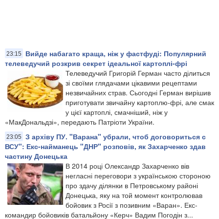
Вийде набагато краща, ніж у фастфуді: Популярний
23:15
телеведучий розкрив секрет ідеальної картоплі-фрі
Телеведучий Григорій Герман часто ділиться
зі своїми глядачами цікавими рецептами
незвичайних страв. Сьогодні Герман вирішив
приготувати звичайну картоплю-фрі, але смак
у цієї картоплі, смачніший, ніж у
«МакДональдзі», передають Патріоти України.
З архіву ПУ. "Варана" убрали, чтоб договориться с
23:05
ВСУ": Екс-найманець "ДНР" розповів, як Захарченко здав
частину Донецька
В 2014 році Олександр Захарченко вів
негласні переговори з українською стороною
про здачу ділянки в Петровському районі
Донецька, яку на той момент контролював
бойовик з Росії з позивним «Варан». Екс-
командир бойовиків батальйону «Керч» Вадим Погодін з...