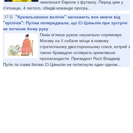
чемпіонаті Європи з футзалу. Перед цим у
п'ятницю, 4 лютого, обидві команди програ...
"Крємльовскоє вєлічіє" нагинають все нижче від
17:11
"прілічія": Путіна попереджали, що Сі Цзіньпін при зустрічі
не потисне йому руку
Пекін м'якою рукою неухильно спрямовує
Москву на її собаче місце в новому
стратегічному двосторонньому союзі, котрий з
такою бравадою оспівують кремлівські
пропагандисти. Президент Росії Владімір
Путін та глава Китаю Сі Цзіньпін не потиснули один одном...