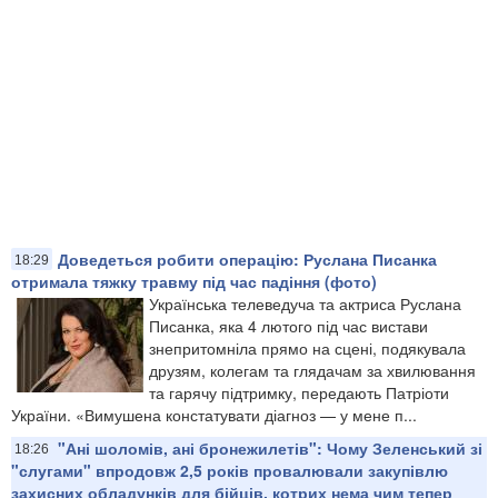
Доведеться робити операцію: Руслана Писанка
18:29
отримала тяжку травму під час падіння (фото)
Українська телеведуча та актриса Руслана
Писанка, яка 4 лютого під час вистави
знепритомніла прямо на сцені, подякувала
друзям, колегам та глядачам за хвилювання
та гарячу підтримку, передають Патріоти
України. «Вимушена констатувати діагноз — у мене п...
"Ані шоломів, ані бронежилетів": Чому Зеленський зі
18:26
"слугами" впродовж 2,5 років провалювали закупівлю
захисних обладунків для бійців, котрих нема чим тепер