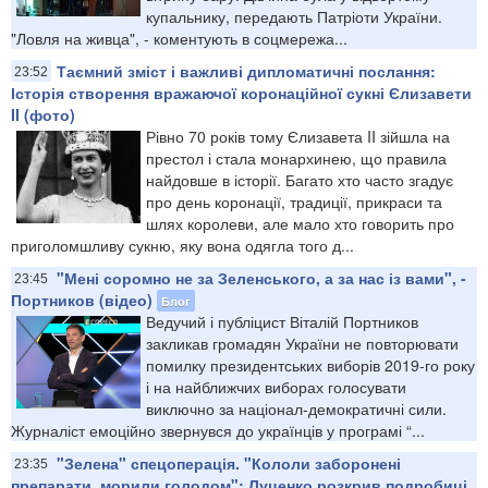
купальнику, передають Патріоти України.
"Ловля на живца", - коментують в соцмережа...
Таємний зміст і важливі дипломатичні послання:
23:52
Історія створення вражаючої коронаційної сукні Єлизавети
II (фото)
Рівно 70 років тому Єлизавета II зійшла на
престол і стала монархинею, що правила
найдовше в історії. Багато хто часто згадує
про день коронації, традиції, прикраси та
шлях королеви, але мало хто говорить про
приголомшливу сукню, яку вона одягла того д...
"Мені соромно не за Зеленського, а за нас із вами", -
23:45
Портников (відео)
Блог
Ведучий і публіцист Віталій Портников
закликав громадян України не повторювати
помилку президентських виборів 2019-го року
і на найближчих виборах голосувати
виключно за націонал-демократичні сили.
Журналіст емоційно звернувся до українців у програмі “...
"Зелена" спецоперація. "Кололи заборонені
23:35
препарати, морили голодом": Луценко розкрив подробиці