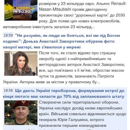
розміром у 23 мільярди євро. Альянс Renault-
Nissan-Mitsubishi провів двогодинну
презентацію своєї “дорожньої карти” до 2030
року. Для появи цих нових електромобілів,
автовиробники інвестують загалом 23 мільярд...
"Не розумію, як люди не бояться, всі ми під Богом
18:59
ходимо": Донька Анастасії Заворотнюк обурена фото
хворої матері, яке з'явилося у мережі
Після того, як стало відомо про страшну
хворобу однієї з найпривабливіших та
життєрадісних акторок Анастасії Заворотнюк,
все, що пов'язано з її ім'ям, обростає масою
чуток та домислів, зазначають Патріоти
України. Акторка живе за містом у приватному бу...
Що дасть Україні тероборона, формування котрої до
18:58
кінця лютого має скласти до 70% від запланованого штату
​Створюючи сили територіальної оборони,
Україна наслідує досвід низки європейських
країн. Військові схвально відкликаються щодо
генерала Юрія Галушкіна, котрого
призначили першим командувачем