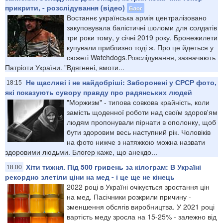
прикрити, - розслідування (відео)
Блог
Востаннє українська армія централізовано
закуповувала балістичні шоломи для солдатів
три роки тому, у січні 2019 року. Бронежилети
купували приблизно тоді ж. Про це йдеться у
сюжеті Watchdogs.Розслідування, зазначають
Патріоти України. "Вдягнені, вмоти...
Не щасливі і не найдобріші: Заборонені у СРСР фото,
18:15
які показують сувору правду про радянських людей
"Моржизм" - типова совкова крайність, коли
замість щоденної роботи над своїм здоров'ям
людям пропонували пірнати в ополонку, щоб
бути здоровим весь наступний рік. Чоловіків
на фото нижче з натяжкою можна назвати
здоровими людьми. Блогер каже, що анекдо...
Хіти тижня. Під 500 гривень за кілограм: В Україні
18:00
рекордно злетіли ціни на мед - і це ще не кінець
2022 році в Україні очікується зростання цін
на мед. Пасічники розкрили причину -
зменшення обсягів виробництва. У 2021 році
вартість меду зросла на 15-25% - залежно від