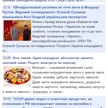
​100-відсотковий росіянин не хоче жити в Мордорі
21:11
Путіна: Відомий тележурналіст Олексій Суханов
похвалився Каті Осадчій українським паспортом
Кожна справді вільна душа обираючи між
теперішніми Росією і Україною не може
схибити, і етнічне походження тут ні до чого.
Ведучий телеканалу «Україна»,
ексспівробітник російського «РЕН ТВ»
Олексій Суханов, як повідомляли Патріоти України нещодавно,
пі...
Хіти тижня. Один інгредієнт абсолютно змінить
21:00
звичний смак: Рецепт вінегрета по-новому
Вінегрет – справжній вітамінний салат,
головними інгредієнтами якого є зимові овочі:
буряк, морква, цибуля, картопля, квасоля.
Дуже часто інгредієнти змінюють, додаючи
замість картоплі, наприклад, квашену капусту,
а замість квасолі – кукурудзу, а також...
"СССР давно подох и советских вроде нет, но
20:59
отношение к РФ произрастает именно из нелюбви к