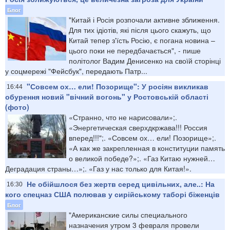
Блог
"Китай і Росія розпочали активне зближення.
Для тих ідіотів, які після цього скажуть, що
Китай тепер з'їсть Росію, є погана новина –
цього поки не передбачається", - пише
політолог Вадим Денисенко на своїй сторінці
у соцмережі "Фейсбук", передають Патр...
"Совсем ох… ели! Позорище": У росіян викликав
16:44
обурення новий "вічний вогонь" у Ростовській області
(фото)
«Странно, что не нарисовали»;.
«Энергетическая сверхдкржава!!! Россия
вперед!!!";. «Совсем ох… ели! Позорище»;.
«А как же закрепленная в конституции память
о великой победе?»;. «Газ Китаю нужней…
Деградация страны…»;. «Газ у нас только для Китая!».
Не обійшлося без жертв серед цивільних, але..: На
16:30
кого спецназ США полював у сирійському таборі біженців
Блог
"Американские силы специального
назначения утром 3 февраля провели