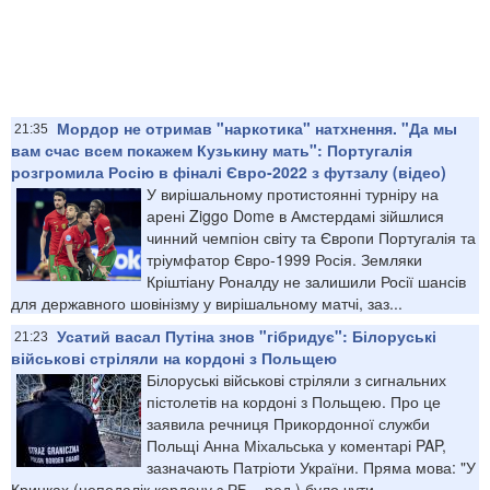
Мордор не отримав "наркотика" натхнення. "Да мы
21:35
вам счас всем покажем Кузькину мать": Португалія
розгромила Росію в фіналі Євро-2022 з футзалу (відео)
У вирішальному протистоянні турніру на
арені Ziggo Dome в Амстердамі зійшлися
чинний чемпіон світу та Європи Португалія та
тріумфатор Євро-1999 Росія. Земляки
Кріштіану Роналду не залишили Росії шансів
для державного шовінізму у вирішальному матчі, заз...
Усатий васал Путіна знов "гібридує": Білоруські
21:23
військові стріляли на кордоні з Польщею
Білоруські військові стріляли з сигнальних
пістолетів на кордоні з Польщею. Про це
заявила речниця Прикордонної служби
Польщі Анна Міхальська у коментарі PAP,
зазначають Патріоти України. Пряма мова: "У
Кринках (неподалік кордону з РБ – ред.) було чути...