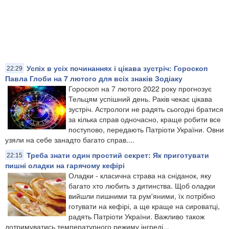
Успіх в усіх починаннях і цікава зустріч: Гороскоп
22:29
Павла Глоби на 7 лютого для всіх знаків Зодіаку
Гороскоп на 7 лютого 2022 року прогнозує
Тельцям успішний день. Раків чекає цікава
зустріч. Астрологи не радять сьогодні братися
за кілька справ одночасно, краще робити все
поступово, передають Патріоти України. Овни
узяли на себе занадто багато справ....
Треба знати один простий секрет: Як приготувати
22:15
пишні оладки на гарячому кефірі
Оладки - класична страва на сніданок, яку
багато хто любить з дитинства. Щоб оладки
вийшли пишними та рум'яними, їх потрібно
готувати на кефірі, а ще краще на сироватці,
радять Патріоти України. Важливо також
дотримуватись температурного режиму інгреді...