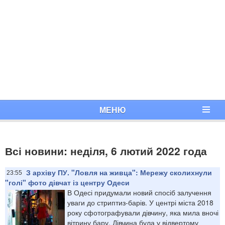
МЕНЮ
Всі новини: неділя, 6 лютий 2022 года
З архіву ПУ. "Ловля на живца": Мережу сколихнули
23:55
"голі" фото дівчат із центру Одеси
В Одесі придумали новий спосіб залучення
уваги до стриптиз-барів. У центрі міста 2018
року сфотографували дівчину, яка мила вночі
вітрину бару. Дівчина була у відвертому