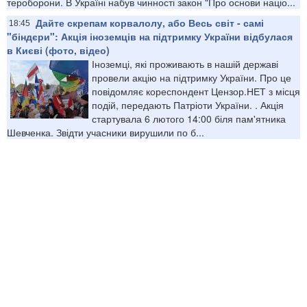
тероборони. В Україні набув чинності закон "Про основи націо...
Дайте скрепам корвалолу, або Весь світ - самі
18:45
"біндєри": Акція іноземців на підтримку України відбулася
в Києві (фото, відео)
Іноземці, які проживають в нашій державі
провели акцію на підтримку України. Про це
повідомляє кореспондент Цензор.НЕТ з місця
подій, передають Патріоти України. . Акція
стартувала 6 лютого 14:00 біля пам'ятника
Шевченка. Звідти учасники вирушили по б...