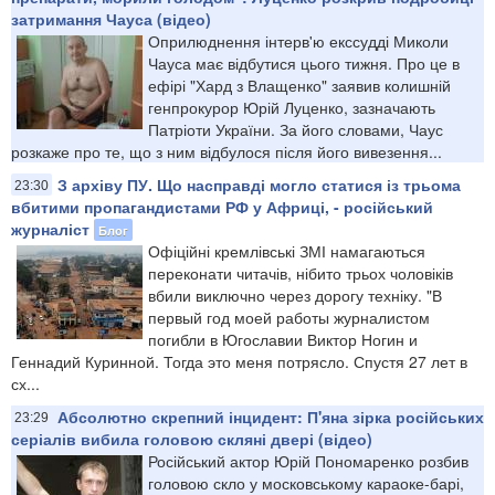
затримання Чауса (відео)
Оприлюднення інтерв'ю екссудді Миколи
Чауса має відбутися цього тижня. Про це в
ефірі "Хард з Влащенко" заявив колишній
генпрокурор Юрій Луценко, зазначають
Патріоти України. За його словами, Чаус
розкаже про те, що з ним відбулося після його вивезення...
З архіву ПУ. Що насправді могло статися із трьома
23:30
вбитими пропагандистами РФ у Африці, - російський
журналіст
Блог
Офіційні кремлівські ЗМІ намагаються
переконати читачів, нібито трьох чоловіків
вбили виключно через дорогу техніку. "В
первый год моей работы журналистом
погибли в Югославии Виктор Ногин и
Геннадий Куринной. Тогда это меня потрясло. Спустя 27 лет в
сх...
Абсолютно скрепний інцидент: П'яна зірка російських
23:29
серіалів вибила головою скляні двері (відео)
Російський актор Юрій Пономаренко розбив
головою скло у московському караоке-барі,