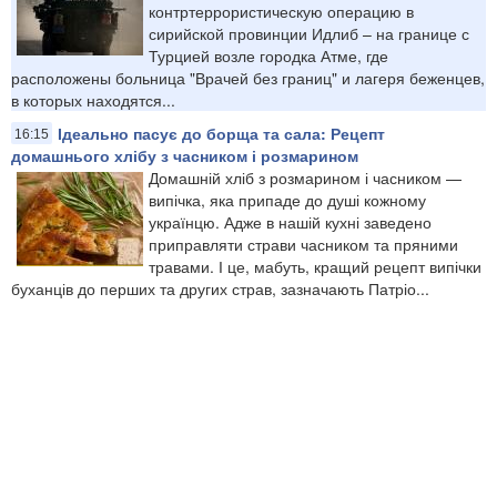
контртеррористическую операцию в
сирийской провинции Идлиб – на границе с
Турцией возле городка Атме, где
расположены больница "Врачей без границ" и лагеря беженцев,
в которых находятся...
Ідеально пасує до борща та сала: Рецепт
16:15
домашнього хлібу з часником і розмарином
Домашній хліб з розмарином і часником —
випічка, яка припаде до душі кожному
українцю. Адже в нашій кухні заведено
приправляти страви часником та пряними
травами. І це, мабуть, кращий рецепт випічки
буханців до перших та других страв, зазначають Патріо...