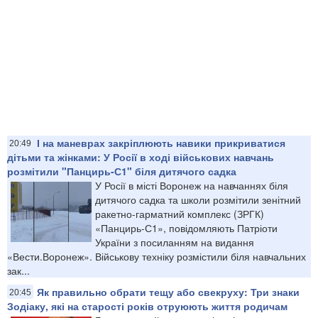
І на маневрах закріплюють навики прикриватися
20:49
дітьми та жінками: У Росії в ході військових навчань
розмітили "Панцирь-С1" біля дитячого садка
У Росії в місті Воронеж на навчаннях біля
дитячого садка та школи розмітили зенітний
ракетно-гарматний комплекс (ЗРГК)
«Панцирь-С1», повідомляють Патріоти
України з посиланням на видання
«Вести.Воронеж». Військову техніку розмістили біля навчальних
зак...
Як правильно обрати тещу або свекруху: Три знаки
20:45
Зодіаку, які на старості років отруюють життя родичам