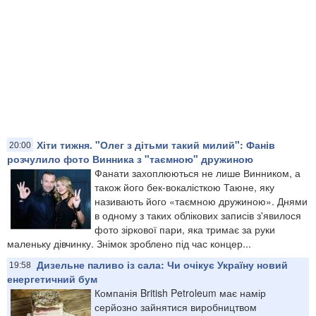
Хіти тижня. "Олег з дітьми такий милий": Фанів
20:00
розчулило фото Винника з "таємною" дружиною
Фанати захоплюються не лише Винником, а
також його бек-вокалісткою Таюне, яку
називають його «таємною дружиною». Днями
в одному з таких облікових записів з'явилося
фото зіркової пари, яка тримає за руки
маленьку дівчинку. Знімок зроблено під час концер...
Дизельне паливо із сала: Чи очікує Україну новий
19:58
енергетичний бум
Компанія British Petroleum має намір
серйозно зайнятися виробництвом