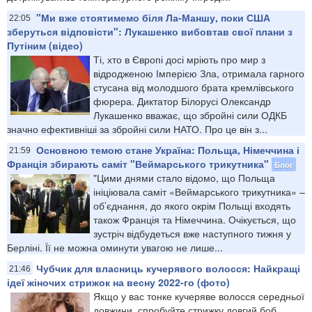
"Ми вже стоятимемо біля Ла-Маншу, поки США
22:05
зберуться відповісти": Лукашенко вибовтав свої плани з
Путіним (відео)
Ті, хто в Європі досі мріють про мир з
відродженою Імперією Зла, отримала гарного
стусана від молодшого брата кремлівського
фюрера. Диктатор Білорусі Олександр
Лукашенко вважає, що збройні сили ОДКБ
значно ефективніші за збройні сили НАТО. Про це він з...
Основною темою стане Україна: Польща, Німеччина і
21:59
Франція збирають саміт "Веймарського трикутника"
Блог
"Цими днями стало відомо, що Польща
ініціювала саміт «Веймарського трикутника» –
об’єднання, до якого окрім Польщі входять
також Франція та Німеччина. Очікується, що
зустріч відбудеться вже наступного тижня у
Берліні. Її не можна оминути увагою не лише...
Чубчик для власниць кучерявого волосся: Найкращі
21:46
ідеї жіночих стрижок на весну 2022-го (фото)
Якщо у вас тонке кучеряве волосся середньої
довжини, спробуйте стрижку довгий боб.