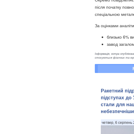
після початку повн
спеціальною металев
За оцінками аналіти
близько 6% ви
завод загалом
Інформація, котра опублікован
стосуються фізичних та юрид
Ракетний під
підступах до 
стали для на
небезпечніш
четвер, 6 серпень 