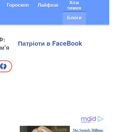
Хіти
Гороскоп
Лайфхак
тижня
Блоги
Ф:
Патріоти в FaceBook
м'я
She Spends Millions