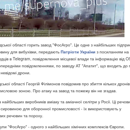
ської області горить завод "ФосАгро". Це одне з найбільших підпри
вину для вибухівки, передають
Патріоти України
з посиланням на
дців в Telegram, повідомлення місцевої влади та інформацію від O
попередніми повідомленнями, по заводу АТ "Апатит", що входить до 
 невідомі дрони.
ької області Георгій Філімонов повідомив про збиття кількох дронів
мисловою зоною. Про атаку на завод та пожежу він не згадав.
з найбільших виробників аміаку та аміачної селітри у Росії. Ці речов
сировиною для оборонної промисловості - їх використовують у
вих речовин та пороху.
упи "ФосАгро" - одного з найбільших хімічних комплексів Європи.