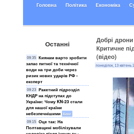
Головна
Політика
Економіка
С
Добрі дрони
Останні
Критичне пі
(відео)
Киянам варто зробити
09:35
запас питної та технічної
понеділок, 13 квітень 
води на три доби через
ризик нових ударів РФ -
експерт
Ракетний підрозділ
09:23
КНДР на підступах до
України: Чому KN-23 стали
для нашої країни
небезпечнішими
Блог
Оце так: На
09:15
Полтавщині мобілізували
чоловіка після інсульту -