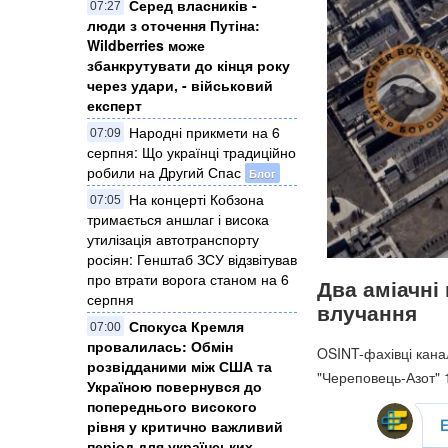
Серед власників -
07:27
люди з оточення Путіна:
Wildberries може
збанкрутувати до кінця року
через удари, - військовий
експерт
Народні прикмети на 6
07:09
серпня: Що українці традиційно
робили на Другий Спас
Блог
На концерті Кобзона
07:05
тримається аншлаг і висока
утилізація автотранспорту
росіян: Генштаб ЗСУ відзвітував
про втрати ворога станом на 6
Два аміачні 
серпня
влучання
Спокуса Кремля
07:00
провалилась: Обмін
OSINT-фахівці кана
розвідданими між США та
"Череповець-Азот" 1
Україною повернувся до
попереднього високого
рівня у критично важливий
період для українських