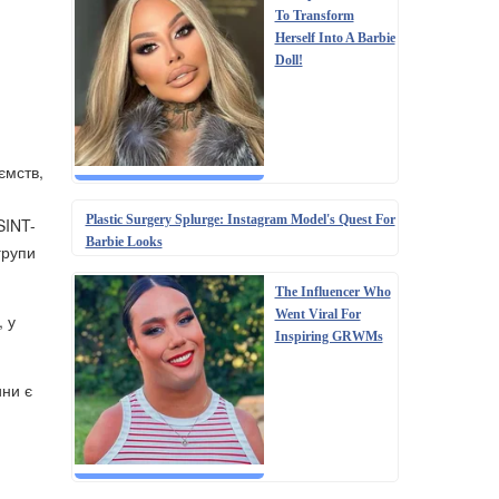
To Transform
Herself Into A Barbie
Doll!
ємств,
Plastic Surgery Splurge: Instagram Model's Quest For
SINT-
Barbie Looks
групи
The Influencer Who
Went Viral For
, у
Inspiring GRWMs
ини є