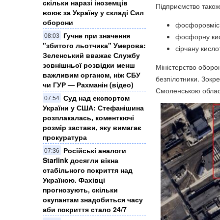
скільки наразі іноземців
Підприємство також
воює за Україну у складі Сил
оборони
фосфоровмісн
Гучне при значення
фосфорну кис
08:03
"збитого льотчика" Умерова:
сірчану кисло
Зеленський вважає Службу
зовнішньої розвідки менш
Міністерство оборон
важливим органом, ніж СБУ
безпілотники. Зокр
чи ГУР — Рахманін (відео)
Смоленською облас
Суд над експортом
07:54
України у США: Стефанішина
розплакалась, коменткючі
розмір застави, яку вимагає
прокуратура
Російські аналоги
07:36
Starlink досягли вікна
стабільного покриття над
Україною. Фахівці
прогнозують, скільки
окупантам знадобиться часу
аби покриття стало 24/7