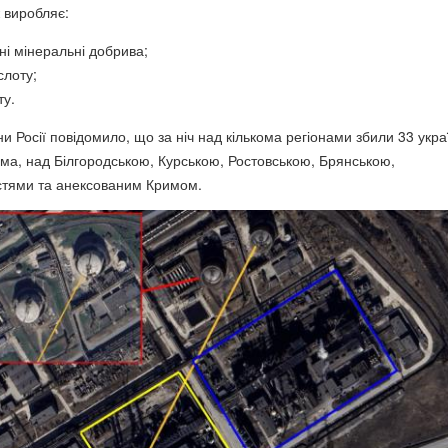
 виробляє:
і мінеральні добрива;
лоту;
ту.
и Росії повідомило, що за ніч над кількома регіонами збили 33 укра
ема, над Білгородською, Курською, Ростовською, Брянською,
тями та анексованим Кримом.