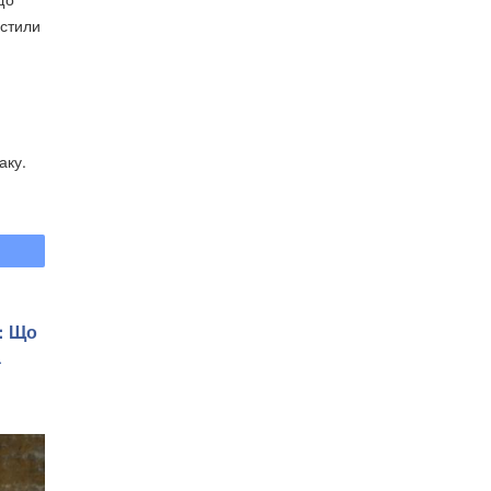
истили
аку.
: Що
а