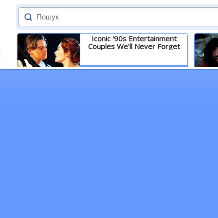
Iconic '90s Entertainment
Couples We'll Never Forget
Детальніше