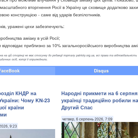
омасштабного вторгнення Росії в Україну це сховище додатково зах
ою конструкцією - саме від ударів безпілотників.
ків, уражені цехи забезпечують:
робництва аміаку в усій Росії;
 відповідає приблизно за 10% загальноросійського виробництва амі
а на цій сторінці не має стосунку до редакції порталу patrioty.org.ua, всі права та відповідальність
ичних осіб, котрі її оприлюднили.
FaceBook
Disqus
розділ КНДР на
Народні прикмети на 6 серпня
України: Чому KN-23
українці традиційно робили н
шої країни
Другий Спас
ими
четвер, 6 серпень 2026, 7:09
2026, 9:23