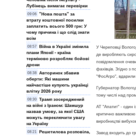
Лубінець вимагає перевірки
"Нова пошта" за
09:06
втрату коштовної посилки
заплатить всього 500 грн: У
чому причина і що слід знати
всім
Війна в Україні змінила
У Череповці Вологод
08:57
плани Японії - країна
де виробляють сиро
терміново розробляє бойові
повідомлення очеви
дрони
фахівців. Згідно з 
Авторинок збавив
08:38
"ФосАгро", вдарили
оберти: Які машини
найчастіше купують українці
Губернатор Вологодс
влітку 2026 року
тому числі над про
Трамп зосереджений
08:30
на війні з Іраном: Шамшур
АТ "Апатит" - один і
назвав умову, за якої США
критично важливою 
можуть переключити увагу
виробництві вибухо
на Україну
Решетилова розповіла,
Завод входить до гр
08:21