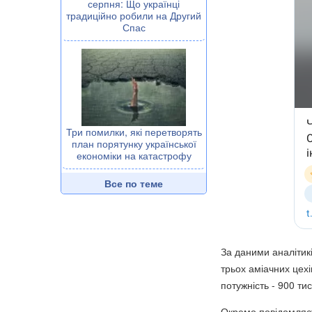
серпня: Що українці
традиційно робили на Другий
Спас
Три помилки, які перетворять
план порятунку української
економіки на катастрофу
Все по теме
За даними аналітикі
трьох аміачних цехі
потужність - 900 тис
Окремо повідомляєт