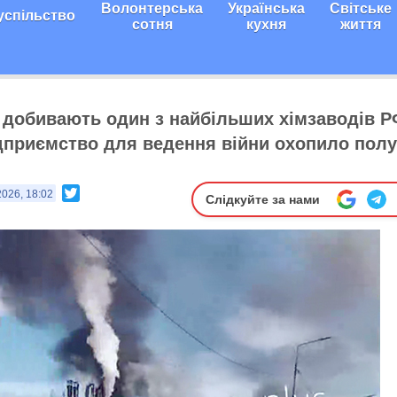
Волонтерська
Українська
Світське
успільство
сотня
кухня
життя
 добивають один з найбільших хімзаводів Р
дприємство для ведення війни охопило полу
Twitter
2026, 18:02
Слідкуйте за нами