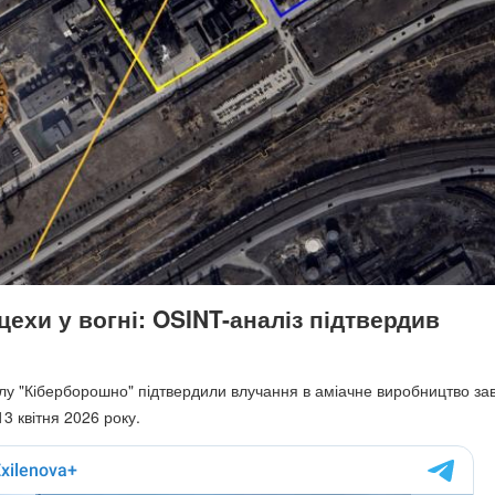
цехи у вогні: OSINT-аналіз підтвердив
лу "Кіберборошно" підтвердили влучання в аміачне виробництво за
3 квітня 2026 року.