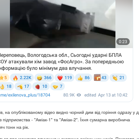
в, на опублікованому відео видно чорний дим від горіння одразу у д
в підприємства - "Аміак-1" та "Аміак-2". Їхня сумарна виробнича
яч тонн на рік.
ься про можливе влучання у сховище аміаку цих цехів. Показово, 