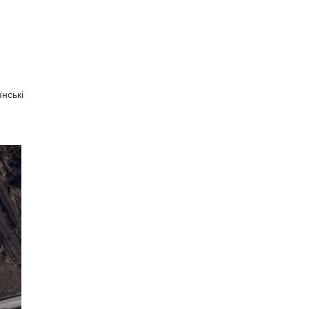
їнські