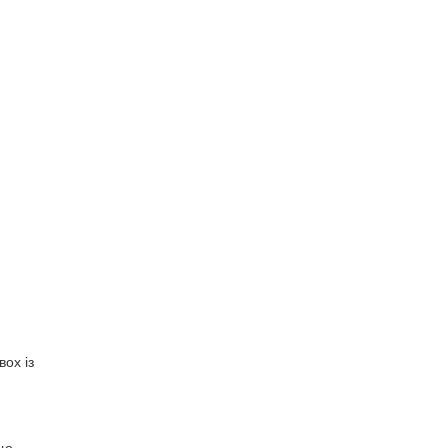
вох із
що