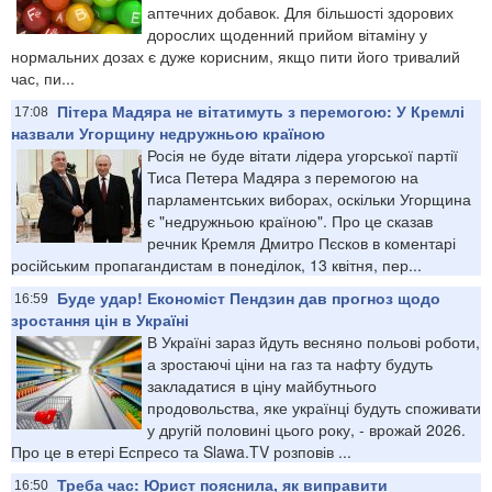
аптечних добавок. Для більшості здорових
дорослих щоденний прийом вітаміну у
нормальних дозах є дуже корисним, якщо пити його тривалий
час, пи...
Пітера Мадяра не вітатимуть з перемогою: У Кремлі
17:08
назвали Угорщину недружньою країною
Росія не буде вітати лідера угорської партії
Тиса Петера Мадяра з перемогою на
парламентських виборах, оскільки Угорщина
є "недружньою країною". Про це сказав
речник Кремля Дмитро Пєсков в коментарі
російським пропагандистам в понеділок, 13 квітня, пер...
Буде удар! Економіст Пендзин дав прогноз щодо
16:59
зростання цін в Україні
В Україні зараз йдуть весняно польові роботи,
а зростаючі ціни на газ та нафту будуть
закладатися в ціну майбутнього
продовольства, яке українці будуть споживати
у другій половині цього року, - врожай 2026.
Про це в етері Еспресо та Slawa.TV розповів ...
Треба час: Юрист пояснила, як виправити
16:50