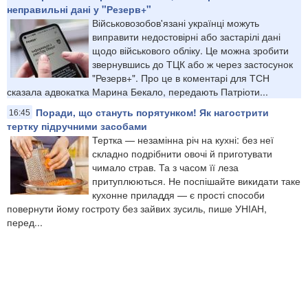
неправильні дані у "Резерв+"
Військовозобов'язані українці можуть
виправити недостовірні або застарілі дані
щодо військового обліку. Це можна зробити
звернувшись до ТЦК або ж через застосунок
"Резерв+". Про це в коментарі для ТСН
сказала адвокатка Марина Бекало, передають Патріоти...
Поради, що стануть порятунком! Як нагострити
16:45
тертку підручними засобами
Тертка — незамінна річ на кухні: без неї
складно подрібнити овочі й приготувати
чимало страв. Та з часом її леза
притуплюються. Не поспішайте викидати таке
кухонне приладдя — є прості способи
повернути йому гостроту без зайвих зусиль, пише УНІАН,
перед...