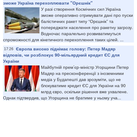
зможе Україна перехоплювати "Орєшнік"
У разі створення Космічних сил Україна
зможе оперативно отримувати дані про пуски
балістичних ракет типу “Орєшнік” та
попереджати населення про ракетну загрозу.
Водночас паралельно розвиватимуться
спроможності для кінетичного перехоплення таких цілей. ...
Європа високо піднімає голову: Петер Мадяр
17:26
відповів, чи розблокує 90-мільярдний кредит ЄС для
України
Майбутній прем’єр-міністр Угорщини Петер
Мадяр на пресконференції з іноземними
медіа у Будапешті дав зрозуміти, що не
блокуватиме кредит ЄС для України на 90
млрд євро, оскільки рішення вже ухвалене.
Однак підтвердив, що Угорщина не братиме у ньому уча...