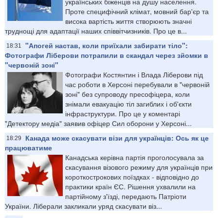
українських біженців на душу населення.
Проте специфічний клімат, мовний бар'єр та
висока вартість життя створюють значні
труднощі для адаптації наших співвітчизників. Про це в...
"Апогей настав, коли приїхали забирати тіло":
18:31
Фотографи Ліберови потрапили в скандал через зйомки в
"червоній зоні"
Фотографи Костянтин і Влада Ліберови під
час роботи в Херсоні перебували в "червоній
зоні" без супроводу пресофіцера, коли
знімали евакуацію тіл загиблих і об'єкти
інфраструктури. Про це у коментарі
"Детектору медіа" заявив офіцер Сил оборони у Херсоні...
Канада може скасувати візи для українців: Ось як це
18:29
працюватиме
Канадська керівна партія проголосувала за
скасування візового режиму для українців при
короткострокових поїздках - відповідно до
практики країн ЄС. Рішення ухвалили на
партійному з'їзді, передають Патріоти
України. Ліберали закликали уряд скасувати віз...