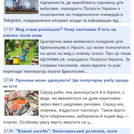
підприємств, де виробляють сировину для
вибухівки, передають Патріоти України з
посиланням на повідомлення очевидців в
Telegram, повідомлення місцевої влади та інформацію від...
Мед стане розкішшю? Чому пасічники б’ють на
17:53
сполох після зими
Цьогорічна зима виявилася складною для
бджільництва в Україні, що може позначитися
на цінах на мед у новому сезоні. Про це пише
agronews.ua, передають Патріоти України. За
словами пасічників, через відлиги та різкі
перепади температур втрати бджолосіме...
Причина може здивувати! Цю популярну рибу краще
17:44
не їсти
Серед риби, яка реалізується й в Україні, є
види, які вважаються не дуже корисними
через вміст шкідливих речовин. Серед них,
зокрема, згадується пангасіус. Також варто
бути обережними, вибираючи й інший вид —
тілапію. Особливу увагу варто звертати на ц...
"Власні засоби": Веніславський розповів, коли
17:35