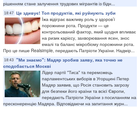
рішенням стане залучення трудових мігрантів із бідн...
Це здивує! Топ продуктів, які руйнують зуби
18:47
Їжа відіграє важливу роль у здоров’ї
порожнини рота. Продукти — це
контрольований фактор, який щодня впливає
на ризик карієсу, захворювання ясен, знос
емалі та баланс мікробіому порожнини рота.
Про це пише Realsimple, передають Патріоти України. Надмір...
"Ми знаємо": Мадяр зробив заяву, яка точно не
18:43
сподобається Москві
Лідер партії "Тиса" та переможець
парламентських виборів в Угорщині Петер
Мадяр заявив, що Росія становить загрозу
для безпеки його країни та всієї Європи,
передають Патріоти України з посиланням на
пресконеренцію Мадяра. Відповідаючи на запитання журн...