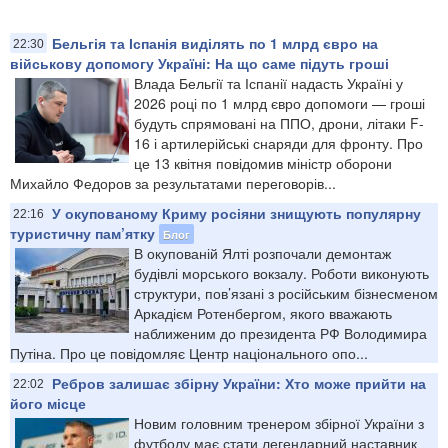
Бельгія та Іспанія виділять по 1 млрд євро на
22:30
військову допомогу Україні: На що саме підуть гроші
Влада Бельгії та Іспанії надасть Україні у
2026 році по 1 млрд євро допомоги — гроші
будуть спрямовані на ППО, дрони, літаки F-
16 і артилерійські снаряди для фронту. Про
це 13 квітня повідомив міністр оборони
Михайло Федоров за результатами переговорів...
У окупованому Криму росіяни знищують популярну
22:16
туристичну пам’ятку
Блог
В окупованій Ялті розпочали демонтаж
будівлі морського вокзалу. Роботи виконують
структури, пов’язані з російським бізнесменом
Аркадієм Ротенбергом, якого вважають
наближеним до президента РФ Володимира
Путіна. Про це повідомляє Центр національного опо...
Ребров залишає збірну України: Хто може прийти на
22:02
його місце
Новим головним тренером збірної України з
футболу має стати легендарний наставник