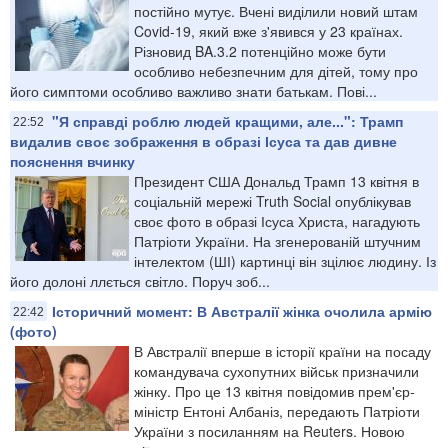
постійно мутує. Вчені виділили новий штам
Covid-19, який вже з'явився у 23 країнах.
Різновид BA.3.2 потенційно може бути
особливо небезпечним для дітей, тому про
його симптоми особливо важливо знати батькам. Пові...
"Я справді роблю людей кращими, але...": Трамп
22:52
видалив своє зображення в образі Ісуса та дав дивне
пояснення вчинку
Президент США Дональд Трамп 13 квітня в
соціальній мережі Truth Social опублікував
своє фото в образі Ісуса Христа, нагадують
Патріоти України. На згенерованій штучним
інтелектом (ШІ) картинці він зцілює людину. Із
його долоні ллється світло. Поруч зоб...
Історичний момент: В Австралії жінка очолила армію
22:42
(фото)
В Австралії вперше в історії країни на посаду
командувача сухопутних військ призначили
жінку. Про це 13 квітня повідомив прем'єр-
міністр Ентоні Албаніз, передають Патріоти
України з посиланням на Reuters. Новою