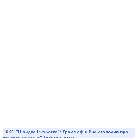
"Швидко і жорстко": Трамп офіційно оголосив про
19:09
початок морської блокади Ірану