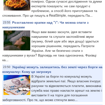
помірно. Однак сучасні дослідження та думки
експертів показують: не сам продукт є
проблемою, а спосіб його приготування та
споживання. Про це пишуть в RealSimple, передають Па...
Розставлено крапки над "і": Чи можна спати з
23:55
навушниками
Якщо вам важко заснути, ідея вставити
навушники та слухати заспокійливі звуки
(музику, білий шум або звук дощу) здається
хорошим рішенням, передають Патріоти
України. Але чи безпечно спати з
навушниками у вухах? Відповідь не така однозначна. Фахівці
ка...
Українці можуть залишитись без землі через борги на
23:50
комуналку: Кому це загрожує
В Україні за борги по комуналці можуть
відібрати земельні паї. Якщо власник ігнорує
рахунки та відмовляється платити, виконавча
служба має право накласти арешт на землю і
виставити її на торги для погашення
заборгованості. Про те, що може стягнути вико...