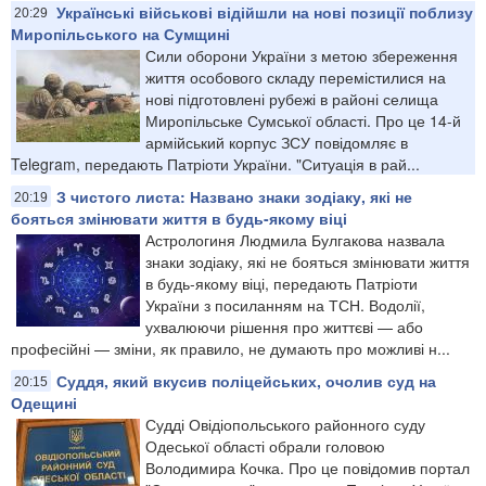
Українські військові відійшли на нові позиції поблизу
20:29
Миропільського на Сумщині
Сили оборони України з метою збереження
життя особового складу перемістилися на
нові підготовлені рубежі в районі селища
Миропільське Сумської області. Про це 14-й
армійський корпус ЗСУ повідомляє в
Telegram, передають Патріоти України. "Ситуація в рай...
З чистого листа: Названо знаки зодіаку, які не
20:19
бояться змінювати життя в будь-якому віці
Астрологиня Людмила Булгакова назвала
знаки зодіаку, які не бояться змінювати життя
в будь-якому віці, передають Патріоти
України з посиланням на ТСН. Водолії,
ухвалюючи рішення про життєві — або
професійні — зміни, як правило, не думають про можливі н...
Суддя, який вкусив поліцейських, очолив суд на
20:15
Одещині
Судді Овідіопольського районного суду
Одеської області обрали головою
Володимира Кочка. Про це повідомив портал