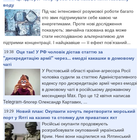
воду
Під час інтенсивної розумової роботи багато
хто звик підтримувати себе кавою чи
енергетиками. Проте нові дослідження
показують: звичайна газована вода може
стати несподіваною альтернативою для
підтримки концентрації. І найцікавіше — її ефект пов’язаний...
Оце так! У РФ чоловік дістав статтю за
19:38
"дискредитацію армії" через... емодзі какашки в домовому
чаті
У Ростовській області країни-агресора Росії
чоловіка судили за статтею Адміністративного
кодексу про дискредитацію армії через емодзі
в домовому чаті в російському державному
месенджері Max. Про це 12 квітня написав
Telegram-блогер Олександр Картавих, ...
Новий план: Окупанти хочуть перетворити морський
19:29
порт у Ялті на казино та стоянку для приватних яхт
Російські окупанти продовжують
розграбовувати окупований український
Крим. Нині вони націлилися на Ялтинський