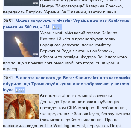
Центру "Миротворець" Катерина Яресько,
передають Патріоти України. За її даними, вантаж пшени...
Можна запускати з літаків: Україна вже має балістичні
20:51
ракети на 500 км, - ЗМІ
Блог
Український військовий портал Defence
Express 13 квітня проаналізував заяву
народного депутата, члена комітету
Верховної Ради з питань нацбезпеки,
оборони та розвідки Федора Веніславського
про те, що з початку повномасштабного вторгнення країни-
агресор...
Відверта неповага до Бога: Євангелістів та католиків
20:41
обурило, що Трамп опублікував своє зображення у вигляді
Ісуса
Блог
Євангельські та католицькі союзники
Дональда Трампа називають публікацію
президентом США імовірно ШІ-зображення,
яке представляє його як Ісуса, богохульством
і закликають до його видалення. Про це
повідомило видання The Washington Post, передають Патрі...