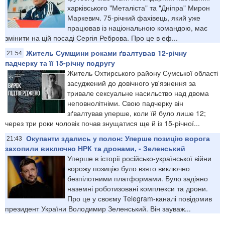
харківського "Металіста" та "Дніпра" Мирон
Маркевич. 75-річний фахівець, який уже
працював із національною командою, має
змінити на цій посаді Сергія Реброва. Про це в еф...
Житель Сумщини роками ґвалтував 12-річну
21:54
падчерку та її 15-річну подругу
Житель Охтирського району Сумської області
засуджений до довічного ув'язнення за
тривале сексуальне насильство над двома
неповнолітніми. Свою падчерку він
зґвалтував уперше, коли їй було лише 12;
через три роки чоловік почав знущатися ще й із 15-річної...
Окупанти здались у полон: Уперше позицію ворога
21:43
захопили виключно НРК та дронами, - Зеленський
Уперше в історії російсько-української війни
ворожу позицію було взято виключно
безпілотними платформами. Було задіяно
наземні роботизовані комплекси та дрони.
Про це у своєму Telegram-каналі повідомив
президент України Володимир Зеленський. Він зауваж...