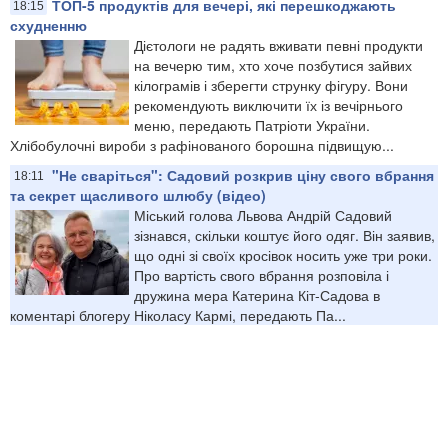
ТОП-5 продуктів для вечері, які перешкоджають
18:15
схудненню
Дієтологи не радять вживати певні продукти
на вечерю тим, хто хоче позбутися зайвих
кілограмів і зберегти струнку фігуру. Вони
рекомендують виключити їх із вечірнього
меню, передають Патріоти України.
Хлібобулочні вироби з рафінованого борошна підвищую...
"Не сваріться": Садовий розкрив ціну свого вбрання
18:11
та секрет щасливого шлюбу (відео)
Міський голова Львова Андрій Садовий
зізнався, скільки коштує його одяг. Він заявив,
що одні зі своїх кросівок носить уже три роки.
Про вартість свого вбрання розповіла і
дружина мера Катерина Кіт-Садова в
коментарі блогеру Ніколасу Кармі, передають Па...