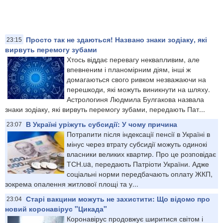
Просто так не здаються! Названо знаки зодіаку, які
23:15
вирвуть перемогу зубами
Хтось віддає перевагу неквапливим, але
впевненим і планомірним діям, інші ж
домагаються свого ривком незважаючи на
перешкоди, які можуть виникнути на шляху.
Астрологиня Людмила Булгакова назвала
знаки зодіаку, які вирвуть перемогу зубами, передають Пат...
В Україні уріжуть субсидії: У чому причина
23:07
Потрапити після індексації пенсії в Україні в
мінус через втрату субсидії можуть одинокі
власники великих квартир. Про це розповідає
ТСН.ua, передають Патріоти України. Адже
соціальні норми передбачають оплату ЖКП,
зокрема опалення житлової площі та у...
Старі вакцини можуть не захистити: Що відомо про
23:04
новий коронавірус "Цикада"
Коронавірус продовжує ширитися світом і