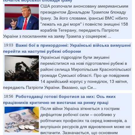
США розпочали анонсовану американським
президентом Дональдом Трампом блокаду
Ірану. За його словами, іранські ВМС нібито
"лежать на дні моря" і повністю знищені 158
кораблів Тегерану, передають Патріоти
України з посиланням на заяву Трампа у соцмережі ...
Важкі бої в прикордонні: Українські війська вимушені
19:03
перейти на наступні рубежі оборони
Українські підрозділи були змушені
переміститися на нові підготовлені рубежі в
районі селища Миропільське Краснопільської
громади Сумської області. Про це повідомив
14 армійський корпус у понеділок, 13 квітня,
передають Патріоти України. Вказано, що Си...
Роботодавці готові боротися за них: Ось яких
18:56
працівників критично не вистачає на ринку праці
Після війни Україна зіткнеться з гострим
дефіцитом робочої сили – особливо у
робітничих професіях та серед інженерів, а
внутрішніх ресурсів для відновлення може не
вистачити. Зазначається, що основним