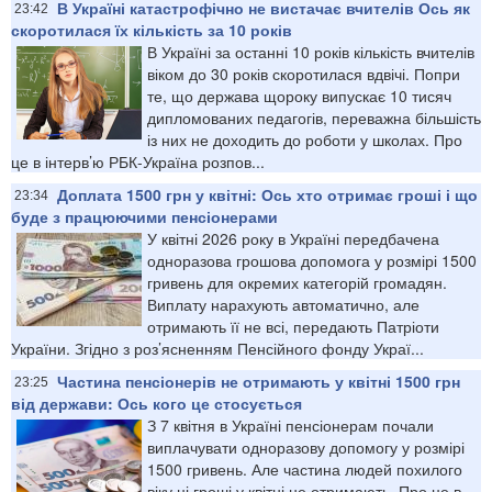
В Україні катастрофічно не вистачає вчителів Ось як
23:42
скоротилася їх кількість за 10 років
В Україні за останні 10 років кількість вчителів
віком до 30 років скоротилася вдвічі. Попри
те, що держава щороку випускає 10 тисяч
дипломованих педагогів, переважна більшість
із них не доходить до роботи у школах. Про
це в інтерв’ю РБК-Україна розпов...
Доплата 1500 грн у квітні: Ось хто отримає гроші і що
23:34
буде з працюючими пенсіонерами
У квітні 2026 року в Україні передбачена
одноразова грошова допомога у розмірі 1500
гривень для окремих категорій громадян.
Виплату нарахують автоматично, але
отримають її не всі, передають Патріоти
України. Згідно з роз’ясненням Пенсійного фонду Украї...
Частина пенсіонерів не отримають у квітні 1500 грн
23:25
від держави: Ось кого це стосується
З 7 квітня в Україні пенсіонерам почали
виплачувати одноразову допомогу у розмірі
1500 гривень. Але частина людей похилого
віку ці гроші у квітні не отримають. Про це в