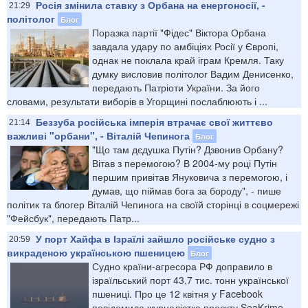
Росія змінила ставку з Орбана на енергоносії, -
21:29
політолог
Блог
Поразка партії "Фідес" Віктора Орбана
завдала удару по амбіціях Росії у Європі,
однак не поклала край іграм Кремля. Таку
думку висловив політолог Вадим Денисенко,
передають Патріоти України. За його
словами, результати виборів в Угорщині послаблюють і ...
Беззуба російська імперія втрачає свої життєво
21:14
важливі "орбани", - Віталій Чепинога
Блог
"Що там дєдушка Путін? Дзвонив Орбану?
Вітав з перемогою? В 2004-му році Путін
першим привітав Януковича з перемогою, і
думав, що піймав бога за бороду", - пише
політик та блогер Віталій Чепинога на своїй сторінці в соцмережі
"Фейсбук", передають Патр...
У порт Хайфа в Ізраїлі зайшло російське судно з
20:59
викраденою українською пшеницею
Блог
Судно країни-агресора РФ доправило в
ізраїльський порт 43,7 тис. тонн української
пшениці. Про це 12 квітня у Facebook
повідомила журналістка проєкту SeaKrime