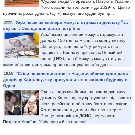
"Судова влада", передають Патріоти України.
Його обрали на три роки – до 2029-го. Центр
публічних розслідувань (ЦПР) вказує, що суддя був пр...
Українські пенсіонери можуть отримати доплату "за
20:05
онуків": Ось що для цього потрібно
Українські пенсіонери можуть отримувати
доплату 150 грн на місяць за кожну дитину
або онука, якщо вони їх утримують і не
працюють. Виплату призначає Пенсійний
фонд (ПФУ), але її можуть скасувати у разі
зміни обставин, зокрема працевлаштування або досяг...
"Стіни почали сипатися": Надзвичайники провідали
19:56
дворічну Кароліну, яку врятували з-під завалів будинку в
Одесі
Одеські надзвичайники провідали дворічну
дівчинку Кароліну, яку врятували з-під завалів
після російського обстрілу багатоповерхівки.
Фото нажаханої дитини облетіло інтернет.
Про це розповіли в ДСНС, передають
Патріоти України. У ніч проти 6 квітня росі...