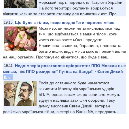
морський порт, передають Патріоти України .
На його території окупанти збираються
відкрити казино та створити стоянку для приватних яхт. Про...
Що буде з тілом, якщо щодня їсти червоне м'ясо
19:15
Можливо, ви ніколи не замислювалися над
тим, що відбувається з вашим тілом, коли
часто споживаєте м'ясні продукти.
Яловичина, свинина, баранина, оленина та
багато інших видів м'яса мають прямий вплив
на наш організм. Пропонуємо дізнатися, що буде з ваш...
Недоімперія розставляє пріоритети: ППО Москви вже
19:11
менша, ніж ППО резиденції Путіна на Валдаї, - Євген Дикий
Блог
Росія до останнього буде намагатися
захистити Москву від українських ударів
БПЛА, однак зовсім скоро вони вже можуть
відчути наслідки атак Сил оборони. Таку
думку висловив Євген Дикий, ветеран
російсько-української війни, в етері на Radio NV, передають...