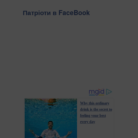
Патріоти в FaceBook
Why this ordinary
drink is the secret to
feeling your best
every day