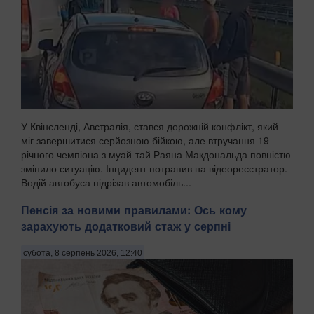
У Квінсленді, Австралія, стався дорожній конфлікт, який
міг завершитися серйозною бійкою, але втручання 19-
річного чемпіона з муай-тай Раяна Макдональда повністю
змінило ситуацію. Інцидент потрапив на відеореєстратор.
Водій автобуса підрізав автомобіль...
Пенсія за новими правилами: Ось кому
зарахують додатковий стаж у серпні
субота, 8 серпень 2026, 12:40