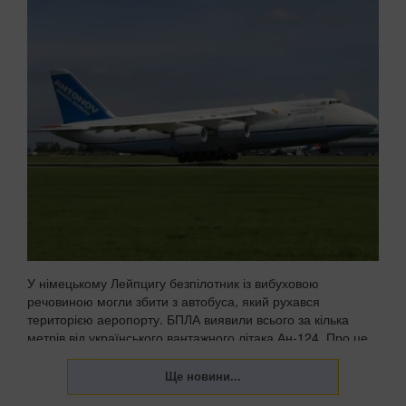
У німецькому Лейпцигу безпілотник із вибуховою
речовиною могли збити з автобуса, який рухався
територією аеропорту. БПЛА виявили всього за кілька
метрів від українського вантажного літака Ан-124. Про це
пише WELT із посиланням на німецькі органи безпек...