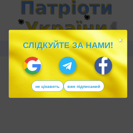
×
СЛІДКУЙТЕ ЗА НАМИ!
не цікавить
вже підписаний