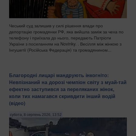
Чеський суд залишив у силі рішення влади про
депортацію громадянки РФ, яка вийшла заміж за чеха по
телефону і приїхала до нього, передають Патріоти
України з посиланням на Novinky. . Весілля між жінкою з
Інгушетії (Російська Федерація) та громадянином...
Благородні лицарі мандрують інкогніто:
Невпізнаний на дорозі чемпіон світу з муай-тай
ефектно заступився за переляканих жінок,
коли тих намагався скривдити інший водій
(відео)
субота, 8 серпень 2026, 13:52