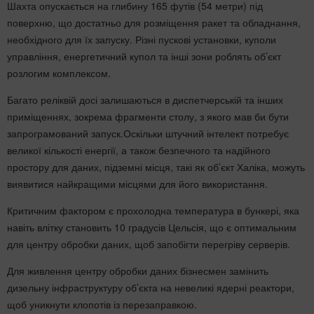
Шахта опускається на глибину 165 футів (54 метри) під
поверхню, що достатньо для розміщення ракет та обладнання,
необхідного для їх запуску. Різні пускові установки, куполи
управління, енергетичний купол та інші зони роблять об’єкт
розлогим комплексом.
Багато реліквій досі залишаються в диспетчерській та інших
приміщеннях, зокрема фрагменти столу, з якого мав би бути
запрограмований запуск.Оскільки штучний інтелект потребує
великої кількості енергії, а також безпечного та надійного
простору для даних, підземні місця, такі як об’єкт Халіка, можуть
виявитися найкращими місцями для його використання.
Критичним фактором є прохолодна температура в бункері, яка
навіть влітку становить 10 градусів Цельсія, що є оптимальним
для центру обробки даних, щоб запобігти перегріву серверів.
Для живлення центру обробки даних бізнесмен замінить
дизельну інфраструктуру об’єкта на невеликі ядерні реактори,
щоб уникнути клопотів із перезаправкою.