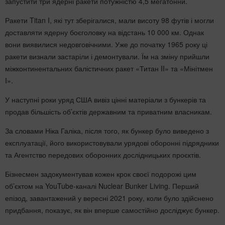
запустити три ядерні ракети потужністю 4,5 мегатонни.
Ракети Titan I, які тут зберігалися, мали висоту 98 футів і могли
доставляти ядерну боєголовку на відстань 10 000 км. Однак
вони виявилися недовговічними. Уже до початку 1965 року ці
ракети визнали застаріли і демонтували. Їм на зміну прийшли
міжконтинентальних балістичних ракет «Титан II» та «Мінітмен
I».
У наступні роки уряд США вивіз цінні матеріали з бункерів та
продав більшість об’єктів державним та приватним власникам.
За словами Ніка Галіка, після того, як бункер було виведено з
експлуатації, його використовували урядові оборонні підрядники
та Агентство передових оборонних дослідницьких проєктів.
Бізнесмен задокументував кожен крок своєї подорожі цим
об’єктом на YouTube-каналі Nuclear Bunker Living. Перший
епізод, завантажений у вересні 2021 року, коли було здійснено
придбання, показує, як він вперше самостійно досліджує бункер.