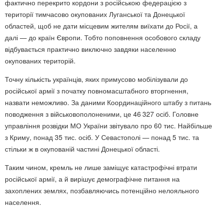
фактично перекрито кордони з російською федерацією з
території тимчасово окупованих Луганської та Донецької
областей, щоб не дати місцевим жителям виїхати до Росії, а
далі — до країн Європи. Тобто поповнення особового складу
відбувається практично виключно завдяки населенню
окупованих територій.
Точну кількість українців, яких примусово мобілізували до
російської армії з початку повномасштабного вторгнення,
назвати неможливо. За даними Координаційного штабу з питань
поводження з військовополоненими, це 46 327 осіб. Головне
управління розвідки МО України звітувало про 60 тис. Найбільше
з Криму, понад 35 тис. осіб. У Севастополі — понад 5 тис. та
стільки ж в окупованій частині Донецької області.
Таким чином, кремль не лише заміщує катастрофічні втрати
російської армії, а й вирішує демографічне питання на
захоплених землях, позбавляючись потенційно нелояльного
населення.