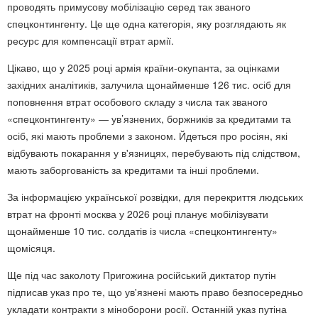
проводять примусову мобілізацію серед так званого
спецконтингенту. Це ще одна категорія, яку розглядають як
ресурс для компенсації втрат армії.
Цікаво, що у 2025 році армія країни-окупанта, за оцінками
західних аналітиків, залучила щонайменше 126 тис. осіб для
поповнення втрат особового складу з числа так званого
«спецконтингенту» — ув’язнених, боржників за кредитами та
осіб, які мають проблеми з законом. Йдеться про росіян, які
відбувають покарання у в'язницях, перебувають під слідством,
мають заборгованість за кредитами та інші проблеми.
За інформацією української розвідки, для перекриття людських
втрат на фронті москва у 2026 році планує мобілізувати
щонайменше 10 тис. солдатів із числа «спецконтингенту»
щомісяця.
Ще під час заколоту Пригожина російський диктатор путін
підписав указ про те, що ув'язнені мають право безпосередньо
укладати контракти з міноборони росії. Останній указ путіна