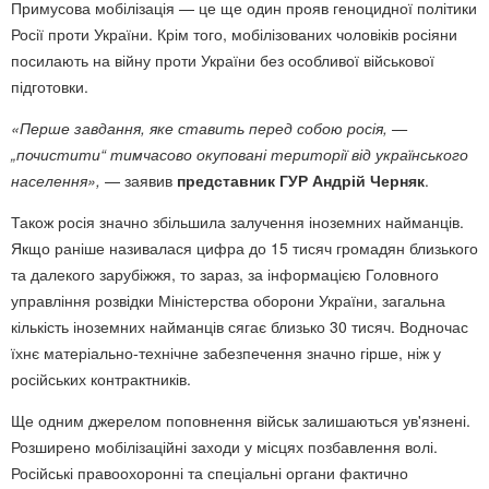
Примусова мобілізація — це ще один прояв геноцидної політики
Росії проти України. Крім того, мобілізованих чоловіків росіяни
посилають на війну проти України без особливої військової
підготовки.
«Перше завдання, яке ставить перед собою росія, —
„почистити“ тимчасово окуповані території від українського
населення»,
— заявив
представник ГУР Андрій Черняк
.
Також росія значно збільшила залучення іноземних найманців.
Якщо раніше називалася цифра до 15 тисяч громадян близького
та далекого зарубіжжя, то зараз, за інформацією Головного
управління розвідки Міністерства оборони України, загальна
кількість іноземних найманців сягає близько 30 тисяч. Водночас
їхнє матеріально-технічне забезпечення значно гірше, ніж у
російських контрактників.
Ще одним джерелом поповнення військ залишаються ув'язнені.
Розширено мобілізаційні заходи у місцях позбавлення волі.
Російські правоохоронні та спеціальні органи фактично