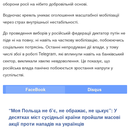
оборони росії на нібито добровільній основі.
Водночас кремль уникає оголошення масштабної мобілізації
через страх внутрішньої нестабільності.
До проведення виборів у російській федерації диктатор путін не
піде ні на повну, ні навіть на часткову мобілізацію, побоюючись
соціальних потрясінь. Останні непродумані дії влади, у тому
числі збої в роботі Telegram, які вплинули навіть на банківський
сектор, викликали хвилю невдоволення. Це показує, що
російська влада панічно побоюється зростання напруги у
суспільстві.
FaceBook
Disqus
“Моя Польща не б’є, не ображає, не цькує”: У
десятках міст сусідньої країни пройшли масові
акції проти нападів на українців