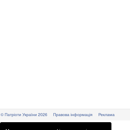
© Патріоти України 2026
Правова інформація
Реклама
info
@
patrioty.org.ua