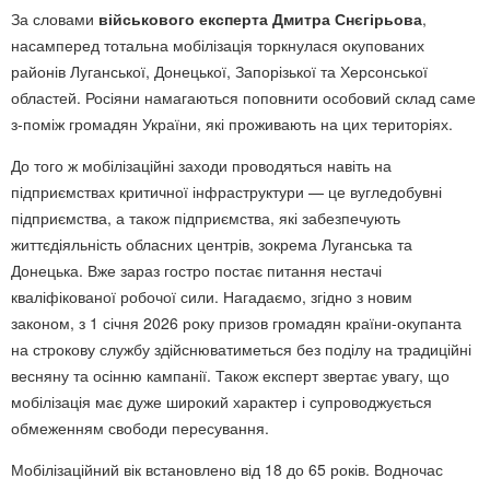
За словами
військового експерта Дмитра Снєгірьова
,
насамперед тотальна мобілізація торкнулася окупованих
районів Луганської, Донецької, Запорізької та Херсонської
областей. Росіяни намагаються поповнити особовий склад саме
з-поміж громадян України, які проживають на цих територіях.
До того ж мобілізаційні заходи проводяться навіть на
підприємствах критичної інфраструктури — це вугледобувні
підприємства, а також підприємства, які забезпечують
життєдіяльність обласних центрів, зокрема Луганська та
Донецька. Вже зараз гостро постає питання нестачі
кваліфікованої робочої сили. Нагадаємо, згідно з новим
законом, з 1 січня 2026 року призов громадян країни-окупанта
на строкову службу здійснюватиметься без поділу на традиційні
весняну та осінню кампанії. Також експерт звертає увагу, що
мобілізація має дуже широкий характер і супроводжується
обмеженням свободи пересування.
Мобілізаційний вік встановлено від 18 до 65 років. Водночас