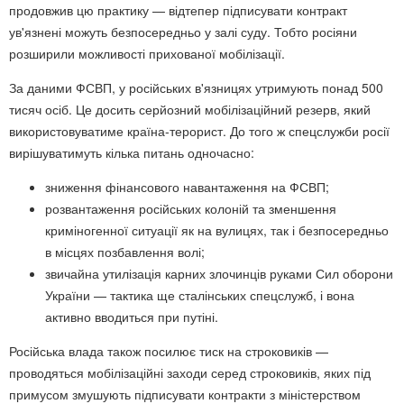
продовжив цю практику — відтепер підписувати контракт
ув'язнені можуть безпосередньо у залі суду. Тобто росіяни
розширили можливості прихованої мобілізації.
За даними ФСВП, у російських в'язницях утримують понад 500
тисяч осіб. Це досить серйозний мобілізаційний резерв, який
використовуватиме країна-терорист. До того ж спецслужби росії
вирішуватимуть кілька питань одночасно:
зниження фінансового навантаження на ФСВП;
розвантаження російських колоній та зменшення
криміногенної ситуації як на вулицях, так і безпосередньо
в місцях позбавлення волі;
звичайна утилізація карних злочинців руками Сил оборони
України — тактика ще сталінських спецслужб, і вона
активно вводиться при путіні.
Російська влада також посилює тиск на строковиків —
проводяться мобілізаційні заходи серед строковиків, яких під
примусом змушують підписувати контракти з міністерством