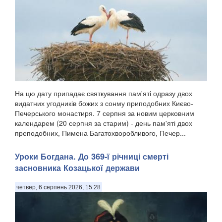
На цю дату припадає святкування пам'яті одразу двох
видатних угодників божих з сонму приподобних Києво-
Печерського монастиря. 7 серпня за новим церковним
календарем (20 серпня за старим) - день пам'яті двох
преподобних, Пимена Багатохворобливого, Печер...
Уроки Богдана. До 369-ї річниці смерті
засновника Козацької держави
четвер, 6 серпень 2026, 15:28