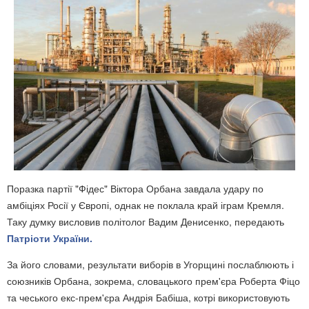
Поразка партії "Фідес" Віктора Орбана завдала удару по
амбіціях Росії у Європі, однак не поклала край іграм Кремля.
Таку думку висловив політолог Вадим Денисенко, передають
Патріоти України.
За його словами, результати виборів в Угорщині послаблюють і
союзників Орбана, зокрема, словацького прем'єра Роберта Фіцо
та чеського екс-прем'єра Андрія Бабіша, котрі використовують