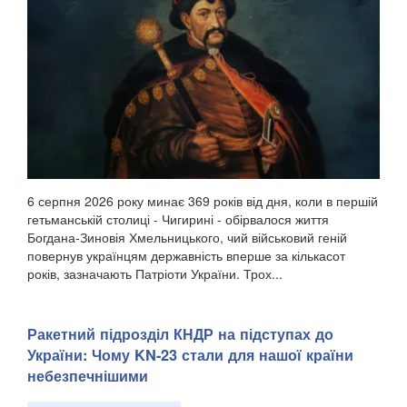
6 серпня 2026 року минає 369 років від дня, коли в першій
гетьманській столиці - Чигирині - обірвалося життя
Богдана-Зиновія Хмельницького, чий військовий геній
повернув українцям державність вперше за кількасот
років, зазначають Патріоти України. Трох...
Ракетний підрозділ КНДР на підступах до
України: Чому KN-23 стали для нашої країни
небезпечнішими