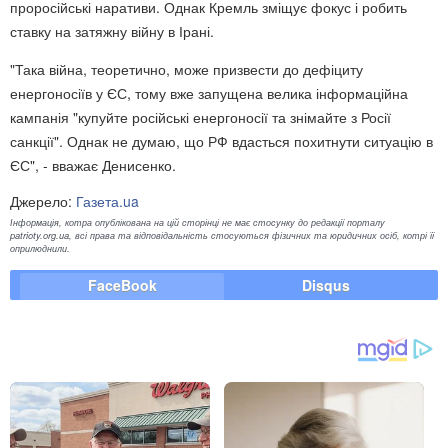
проросійські наративи. Однак Кремль зміщує фокус і робить
ставку на затяжну війну в Ірані.
"Така війна, теоретично, може призвести до дефіциту
енергоносіїв у ЄС, тому вже запущена велика інформаційна
кампанія "купуйте російські енергоносії та знімайте з Росії
санкції". Однак не думаю, що РФ вдасться похитнути ситуацію в
ЄС", - вважає Денисенко.
Джерело:
Газета.ua
Інформація, котра опублікована на цій сторінці не має стосунку до редакції порталу
patrioty.org.ua, всі права та відповідальність стосуються фізичних та юридичних осіб, котрі її
оприлюднили.
FaceBook
Disqus