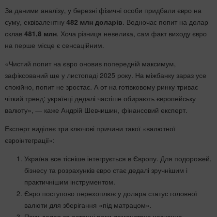
За даними аналізу, у березні фізичні особи придбали євро на
суму, еквівалентну
482 млн доларів
. Водночас попит на долар
склав
481,8 млн
. Хоча різниця невелика, сам факт виходу євро
на перше місце є сенсаційним.
«Чистий попит на євро оновив попередній максимум,
зафіксований ще у листопаді 2025 року. На міжбанку зараз усе
спокійно, попит не зростає. А от на готівковому ринку триває
чіткий тренд: українці дедалі частіше обирають європейську
валюту», — каже Андрій Шевчишин, фінансовий експерт.
Експерт виділяє три ключові причини такої «валютної
євроінтеграції»:
Україна все тісніше інтегрується в Європу. Для подорожей,
бізнесу та розрахунків євро стає дедалі зручнішим і
практичнішим інструментом.
Євро поступово перехоплює у долара статус головної
валюти для зберігання «під матрацом».
Поки долар за останні роки демонструє незначне