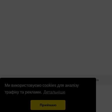
© Патріоти України 2026
Правова інформація
Реклама
Ми використовуємо cookies для аналізу
info
@
patrioty.org.ua
трафіку та реклами.
Детальніше
Приймаю