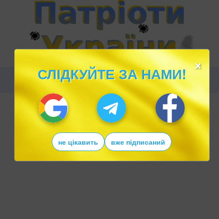
×
СЛІДКУЙТЕ ЗА НАМИ!
не цікавить
вже підписаний